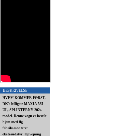
BESKRIVELSE
HVEM KOMMER FØRST,
DK's billigste MAXIA 585
UL, SPLINTERNY 2024
model. Denne vogn er bestilt
hjem med flg.
fabriksmonteret
ekstraudstyr: Opvejning