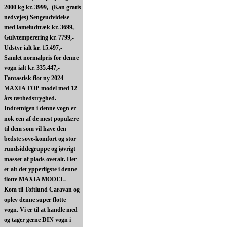
2000 kg kr. 3999,- (Kan gratis
nedvejes) Sengeudvidelse
med lameludtræk kr. 3699,-
Gulvtemperering kr. 7799,-
Udstyr ialt kr. 15.497,-
Samlet normalpris for denne
vogn ialt kr. 335.447,-
Fantastisk flot ny 2024
MAXIA TOP-model med 12
års tæthedstryghed.
Indretnigen i denne vogn er
nok een af de mest populære
til dem som vil have den
bedste sove-komfort og stor
rundsiddegruppe og iøvrigt
masser af plads overalt. Her
er alt det ypperligste i denne
flotte MAXIA MODEL.
Kom til Toftlund Caravan og
oplev denne super flotte
vogn. Vi er til at handle med
og tager gerne DIN vogn i