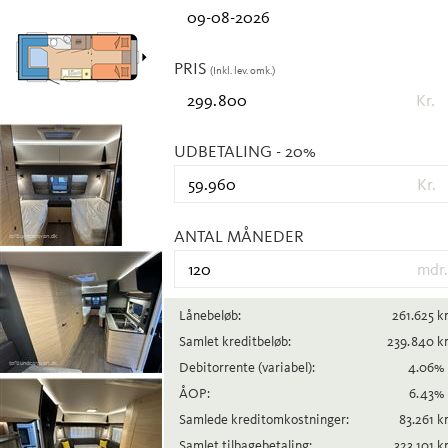
PRIS
(Inkl. lev. omk.)
Kr.
UDBETALING
- 20%
Kr.
ANTAL MÅNEDER
mdr.
Lånebeløb:
261.625
kr
Samlet kreditbeløb:
239.840
kr
Debitorrente
(variabel)
:
4.06
%
ÅOP:
6.43
%
Samlede kreditomkostninger:
83.261
kr
Samlet tilbagebetaling:
323.101
kr