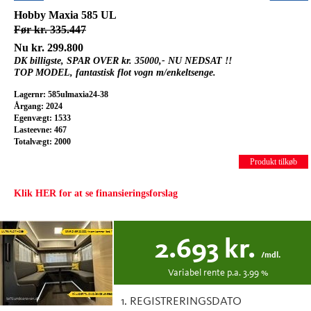
Hobby Maxia 585 UL
Før kr. 335.447
Nu kr. 299.800
DK billigste, SPAR OVER kr. 35000,- NU NEDSAT !!
TOP MODEL, fantastisk flot vogn m/enkeltsenge.
Lagernr: 585ulmaxia24-38
Årgang: 2024
Egenvægt: 1533
Lasteevne: 467
Totalvægt: 2000
Produkt tilkøb
Klik HER for at se finansieringsforslag
2.693
kr.
/mdl.
Variabel
rente p.a.
3.99
%
1. REGISTRERINGSDATO