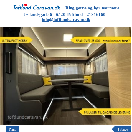
Ring gerne og hør nærmere
Jyllandsgade 6 - 6520 Toftlund - 21916160 -
info@toftlundcaravan.dk
Print
Tilbage