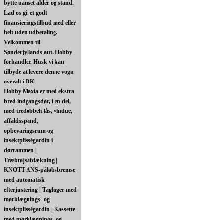
bytte uanset alder og stand.
Lad os gi' et godt
finansieringstilbud med eller
helt uden udbetaling.
Velkommen til
Sønderjyllands aut. Hobby
forhandler. Husk vi kan
tilbyde at levere denne vogn
overalt i DK.
Hobby Maxia er med ekstra
bred indgangsdør, i en del,
med tredobbelt lås, vindue,
affaldsspand,
opbevaringsrum og
insektplisségardin i
dørrammen |
Træktøjsafdækning |
KNOTT ANS-påløbsbremse
med automatisk
efterjustering | Tagluger med
mørklægnings- og
insektplisségardin | Kassette
med mørklægnings- og