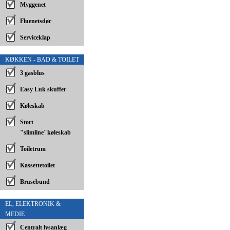
Myggenet
Fluenetsdør
Serviceklap
KØKKEN - BAD & TOILET
3 gasblus
Easy Luk skuffer
Køleskab
Stort
"slimline"køleskab
Toiletrum
Kassettetoilet
Brusebund
EL, ELEKTRONIK &
MEDIE
Centralt lysanlæg