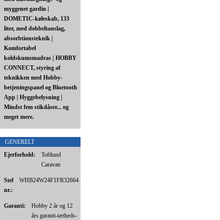
myggenet gardin |
DOMETIC-køleskab, 133
liter, med dobbeltanslag,
absorbtionsteknik |
Komfortabel
koldskumsmadras | HOBBY
CONNECT, styring af
teknikken med Hobby-
betjeningspanel og Bluetooth
App | Hyggebelysning |
Mindst fem stikdåser... og
meget mere.
GENERELT
Ejerforhold:
Toftlund
Caravan
Stel
WHB24W24F1FR32664
nr.:
Garanti:
Hobby 2 år og 12
års garanti-tætheds-