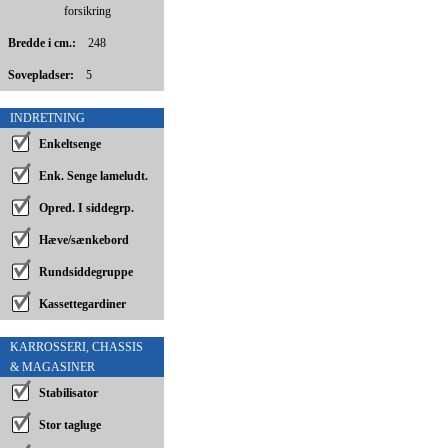
forsikring
Bredde i cm.:
248
Sovepladser:
5
INDRETNING
Enkeltsenge
Enk. Senge lameludt.
Opred. I siddegrp.
Hæve/sænkebord
Rundsiddegruppe
Kassettegardiner
KARROSSERI, CHASSIS
& MAGASINER
Stabilisator
Stor tagluge