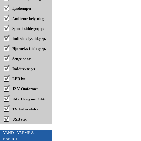
Lysdæmper
Ambiente belysning
Spots i siddegruppe
Indirekte lys sid.grp.
Hjørnelys i siddegrp.
Senge-spots
Inddirekte lys
LED lys
12 V. Omformer
Udv. El- og ant. Stik
TV forberedelse
USB stik
VAND - VARME &
ENERGI