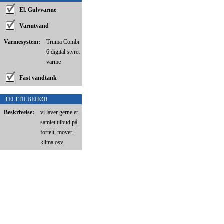
El. Gulvvarme
Varmtvand
Varmesystem:
Truma Combi
6 digital styret
varme
Fast vandtank
TELTTILBEHØR
Beskrivelse:
vi laver gerne et
samlet tilbud på
fortelt, mover,
klima osv.