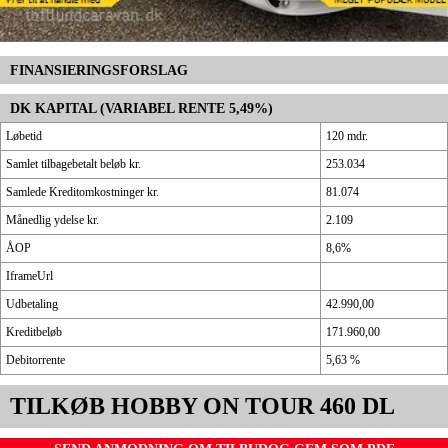
FINANSIERINGSFORSLAG
DK KAPITAL (VARIABEL RENTE 5,49%)
Løbetid
120 mdr.
Samlet tilbagebetalt beløb kr.
253.034
Samlede Kreditomkostninger kr.
81.074
Månedlig ydelse kr.
2.109
ÅOP
8,6%
IframeUrl
Udbetaling
42.990,00
Kreditbeløb
171.960,00
Debitorrente
5,63 %
TILKØB HOBBY ON TOUR 460 DL