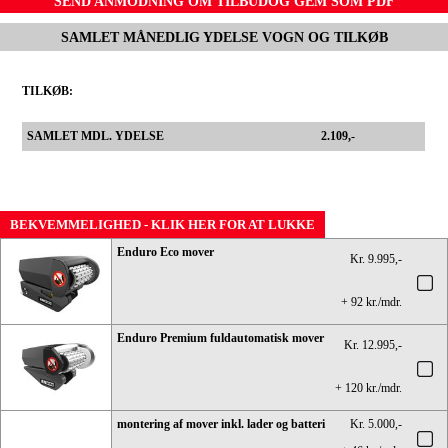
SEND ANMODNING OM TILBUD
OG GEM SOM PDF
SAMLET MÅNEDLIG YDELSE VOGN OG TILKØB
TILKØB:
SAMLET MDL. YDELSE
2.109,-
BEKVEMMELIGHED - KLIK HER FOR AT LUKKE
Enduro Eco mover
Kr. 9.995,-
+ 92 kr./mdr.
Enduro Premium fuldautomatisk mover
Kr. 12.995,-
+ 120 kr./mdr.
montering af mover inkl. lader og batteri
Kr. 5.000,-