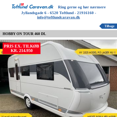
Ring gerne og hør nærmere
Jyllandsgade 6 - 6520 Toftlund - 21916160 -
info@toftlundcaravan.dk
Tilbage
HOBBY ON TOUR 460 DL
PRIS EX. TILKØB
KR. 214.950