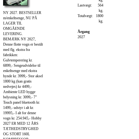
Lastvægt:
564
kg.
NY 2027. BESTSELLER
Totalvægt:
1800
m/enkeltsenge, NU PÅ
kg.
LAGER TIL
OMGÅENDE
Årgang
LEVERING.
2027
BEMÆRK NY 2027,
Denne flotte vogn er bestilt
med flg. ekstra fra
fabrikken:
Gulvtemperering kr.
6899,- Sengeudvidelse til
enkeltsenge med ekstra
hynde kr. 3999,- Stor aksel
1800 kg (kan gratis
nedvejes) kr 4499,-
Ambiente LED hygge
belysning kr. 3099,- 7"
Touch panel bluetooth kr.
1499,- udstyr i alt kr.
19995,- I alt for denne
vogn kr. 254.945,- Hobby
2027 ER MED 12 ÅRS
TÆTHEDSTRYGHED
OG STORT 160L