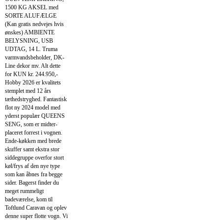
1500 KG AKSEL med
SORTE ALUFÆLGE
(Kan gratis nedvejes hvis
ønskes) AMBIENTE
BELYSNING, USB
UDTAG, 14 L. Truma
varmvandsbeholder, DK-
Line dekor mv. Alt dette
for KUN kr. 244.950,-
Hobby 2026 er kvalitets
stemplet med 12 års
tæthedstryghed. Fantastisk
flot ny 2024 model med
yderst populær QUEENS
SENG, som er midter-
placeret forrest i vognen.
Ende-køkken med brede
skuffer samt ekstra stor
siddegruppe overfor stort
køl/frys af den nye type
som kan åbnes fra begge
sider. Bagerst finder du
meget rummeligt
badeværelse, kom til
Toftlund Caravan og oplev
denne super flotte vogn. Vi