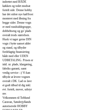
indrettet med BÅDE
køkken og toilet modsat
fortelt side. Denne hobby
har det sidste nye køl/frost
monteret med åbning fra
begge sider. Denne vogn
er med rundsiddegruppe,
dobbeltseng og go' plads
overalt trods størrelsen.
Husk vi tager gerne DIN
vogn i bytte uanset alder
og stand, og tilbyder
fordelagtig finansiering
både med eller UDEN
UDBETALING. Prisen er
inkl. nr. plade, klargøring,
fabriks-garanti, samt
venlig service :-) Vi kan
tilbyde at levere vognen
overalt i DK. Lad os lave
et godt tilbud til dig inkl.
evt. fortelt, mover, udstyr
mv.
Velkommen til Toftlund
Caravan, Sønderjyllands
autoriserede HOBBY