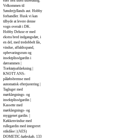
eller helt uden udbetaling.
Velkommen til
Sønderjyllands aut. Hobby
forhandler. Husk vi kan
tilbyde at levere denne
vogn overalt i DK.
Hobby Deluxe er med
ekstra bred indgangsdør, i
en del, med tredobbelt lås,
vindue, affaldsspand,
opbevaringsrum og
insektplisségardin i
dørrammen |
Træktøjsafdækning |
KNOTT ANS-
påløbsbremse med
automatisk efterjustering |
Tagluger med
mørklægnings- og
insektplisségardin |
Kassette med
mørklægnings- og
myggenet gardin. |
Køkkenvindue med
rullegardin med integreret
stikdåse | (AES)
DOMETIC-køleskab, 133