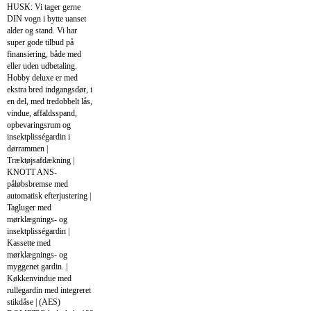
HUSK: Vi tager gerne
DIN vogn i bytte uanset
alder og stand. Vi har
super gode tilbud på
finansiering, både med
eller uden udbetaling.
Hobby deluxe er med
ekstra bred indgangsdør, i
en del, med tredobbelt lås,
vindue, affaldsspand,
opbevaringsrum og
insektplisségardin i
dørrammen |
Træktøjsafdækning |
KNOTT ANS-
påløbsbremse med
automatisk efterjustering |
Tagluger med
mørklægnings- og
insektplisségardin |
Kassette med
mørklægnings- og
myggenet gardin. |
Køkkenvindue med
rullegardin med integreret
stikdåse | (AES)