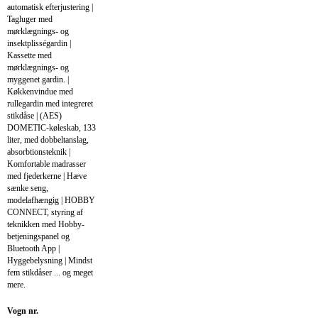
automatisk efterjustering |
Tagluger med
mørklægnings- og
insektplisségardin |
Kassette med
mørklægnings- og
myggenet gardin. |
Køkkenvindue med
rullegardin med integreret
stikdåse | (AES)
DOMETIC-køleskab, 133
liter, med dobbeltanslag,
absorbtionsteknik |
Komfortable madrasser
med fjederkerne | Hæve
sænke seng,
modelafhængig | HOBBY
CONNECT, styring af
teknikken med Hobby-
betjeningspanel og
Bluetooth App |
Hyggebelysning | Mindst
fem stikdåser ... og meget
mere.
Vogn nr.