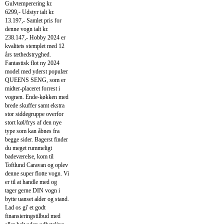
Gulvtemperering kr.
6299,- Udstyr ialt kr.
13.197,- Samlet pris for
denne vogn ialt kr.
238.147,- Hobby 2024 er
kvalitets stemplet med 12
års tæthedstryghed.
Fantastisk flot ny 2024
model med yderst populær
QUEENS SENG, som er
midter-placeret forrest i
vognen. Ende-køkken med
brede skuffer samt ekstra
stor siddegruppe overfor
stort køl/frys af den nye
type som kan åbnes fra
begge sider. Bagerst finder
du meget rummeligt
badeværelse, kom til
Toftlund Caravan og oplev
denne super flotte vogn. Vi
er til at handle med og
tager gerne DIN vogn i
bytte uanset alder og stand.
Lad os gi' et godt
finansieringstilbud med