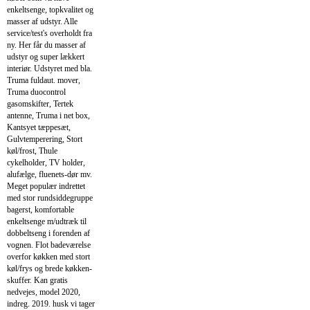
enkeltsenge, topkvalitet og
masser af udstyr. Alle
service/test's overholdt fra
ny. Her får du masser af
udstyr og super lækkert
interiør. Udstyret med bla.
Truma fuldaut. mover,
Truma duocontrol
gasomskifter, Tertek
antenne, Truma i net box,
Kantsyet tæppesæt,
Gulvtemperering, Stort
køl/frost, Thule
cykelholder, TV holder,
alufælge, fluenets-dør mv.
Meget populær indrettet
med stor rundsiddegruppe
bagerst, komfortable
enkeltsenge m/udtræk til
dobbeltseng i forenden af
vognen. Flot badeværelse
overfor køkken med stort
køl/frys og brede køkken-
skuffer. Kan gratis
nedvejes, model 2020,
indreg. 2019. husk vi tager