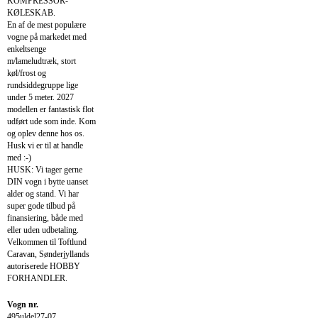
KOMPRESSOR-
KØLESKAB.
En af de mest populære
vogne på markedet med
enkeltsenge
m/lameludtræk, stort
køl/frost og
rundsiddegruppe lige
under 5 meter. 2027
modellen er fantastisk flot
udført ude som inde. Kom
og oplev denne hos os.
Husk vi er til at handle
med :-)
HUSK: Vi tager gerne
DIN vogn i bytte uanset
alder og stand. Vi har
super gode tilbud på
finansiering, både med
eller uden udbetaling.
Velkommen til Toftlund
Caravan, Sønderjyllands
autoriserede HOBBY
FORHANDLER.
Vogn nr.
495uldel27-07