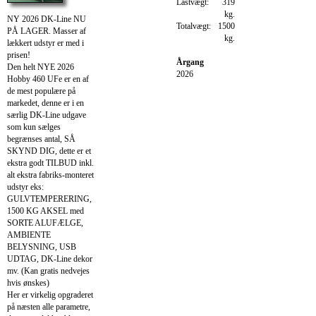
Lastvægt:
319
kg.
NY 2026 DK-Line NU
Totalvægt:
1500
PÅ LAGER. Masser af
kg.
lækkert udstyr er med i
prisen!
Årgang
Den helt NYE 2026
2026
Hobby 460 UFe er en af
de mest populære på
markedet, denne er i en
særlig DK-Line udgave
som kun sælges
begrænses antal, SÅ
SKYND DIG, dette er et
ekstra godt TILBUD inkl.
alt ekstra fabriks-monteret
udstyr eks:
GULVTEMPERERING,
1500 KG AKSEL med
SORTE ALUFÆLGE,
AMBIENTE
BELYSNING, USB
UDTAG, DK-Line dekor
mv. (Kan gratis nedvejes
hvis ønskes)
Her er virkelig opgraderet
på næsten alle parametre,