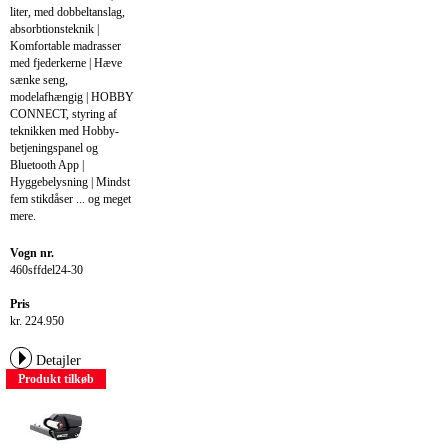
liter, med dobbeltanslag,
absorbtionsteknik |
Komfortable madrasser
med fjederkerne | Hæve
sænke seng,
modelafhængig | HOBBY
CONNECT, styring af
teknikken med Hobby-
betjeningspanel og
Bluetooth App |
Hyggebelysning | Mindst
fem stikdåser ... og meget
mere.
Vogn nr.
460sffdel24-30
Pris
kr. 224.950
Detajler
Produkt tilkøb