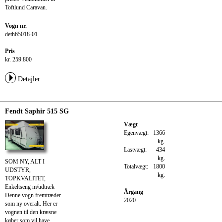
Toftlund Caravan.
Vogn nr.
deth65018-01
Pris
kr. 259.800
Detajler
Fendt Saphir 515 SG
Vægt
Egenvægt:
1366
kg.
Lastvægt:
434
kg.
SOM NY, ALT I
Totalvægt:
1800
UDSTYR,
kg.
TOPKVALITET,
Enkeltseng m/udtræk
Årgang
Denne vogn fremtræder
2020
som ny overalt. Her er
vognen til den kræsne
køber som vil have