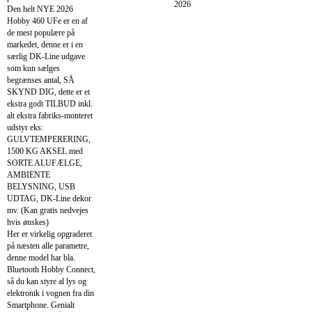
2026
Den helt NYE 2026
Hobby 460 UFe er en af
de mest populære på
markedet, denne er i en
særlig DK-Line udgave
som kun sælges
begrænses antal, SÅ
SKYND DIG, dette er et
ekstra godt TILBUD inkl.
alt ekstra fabriks-monteret
udstyr eks:
GULVTEMPERERING,
1500 KG AKSEL med
SORTE ALUFÆLGE,
AMBIENTE
BELYSNING, USB
UDTAG, DK-Line dekor
mv. (Kan gratis nedvejes
hvis ønskes)
Her er virkelig opgraderet
på næsten alle parametre,
denne model har bla.
Bluetooth Hobby Connect,
så du kan styre al lys og
elektronik i vognen fra din
Smartphone. Genialt