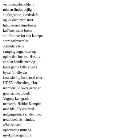
varmvandsbeholder. I
midten findes dejlig
siddegruppe, klædeskab
og køkken med stort
højtplaceret slim-tower
køl/frost samt brede
skuffer overfor flot kæmpe
stort badeværelse.
Alletiders lette
campingvogn, kom og
oplev den hos os. Husk vi
er til at handle med og
tager gerne DIN vogn i
bytte. Vi tilbyder
finansiering både med eller
UDEN udbetaling. Hør
nærmere, vi laver gerne et
godt samlet tilbud.
Vognen kan gratis
nedvejes. Hobby Komplet
med bla.: Ekstra bred
indgangsdør, i en del, med
tredobbelt lås, vindue,
affaldsspand,
opbevaringsrum og
insektplisségardin i