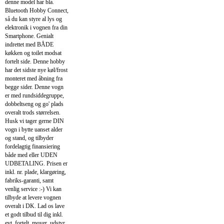
denne model har bla.
Bluetooth Hobby Connect,
så du kan styre al lys og
elektronik i vognen fra din
Smartphone. Genialt
indrettet med BÅDE
køkken og toilet modsat
fortelt side. Denne hobby
har det sidste nye køl/frost
monteret med åbning fra
begge sider. Denne vogn
er med rundsiddegruppe,
dobbeltseng og go' plads
overalt trods størrelsen.
Husk vi tager gerne DIN
vogn i bytte uanset alder
og stand, og tilbyder
fordelagtig finansiering
både med eller UDEN
UDBETALING. Prisen er
inkl. nr. plade, klargøring,
fabriks-garanti, samt
venlig service :-) Vi kan
tilbyde at levere vognen
overalt i DK. Lad os lave
et godt tilbud til dig inkl.
evt. fortelt, mover, udstyr