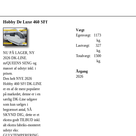
Hobby De Luxe 460 SFf
Vægt
Egenvægt:
1173
kg.
Lastvægt:
327
kg.
NU PÅ LAGER, NY
Totalvægt:
1500
2026 DK-LINE.
kg.
m/QUEENS SENG og
masser af udstyr inkl. i
Årgang
prisen.
2026
Den helt NYE 2026
Hobby 460 SFf DK-LINE
er en af de mest populære
på markedet, denne er i en
særlig DK-Line udgave
som kun sælges i
begrænset antal, SÅ
SKYND DIG, dette er et
ekstra godt TILBUD inkl.
alt ekstra fabriks-monteret
udstyr eks:
GULVTEMPERERING,