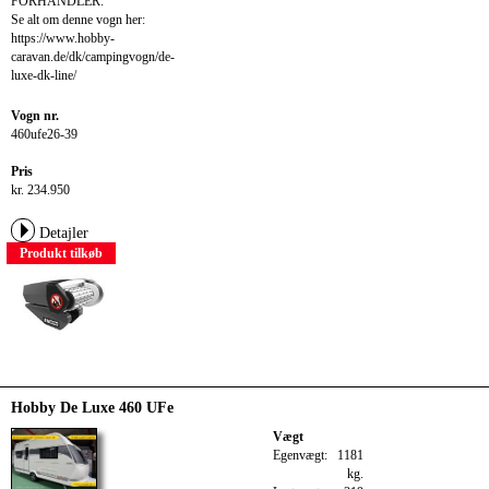
FORHANDLER.
Se alt om denne vogn her:
https://www.hobby-
caravan.de/dk/campingvogn/de-
luxe-dk-line/
Vogn nr.
460ufe26-39
Pris
kr. 234.950
Detajler
Produkt tilkøb
Hobby De Luxe 460 UFe
Vægt
Egenvægt:
1181
kg.