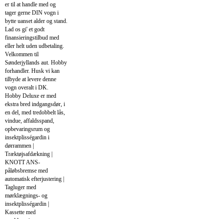
er til at handle med og
tager gerne DIN vogn i
bytte uanset alder og stand.
Lad os gi' et godt
finansieringstilbud med
eller helt uden udbetaling.
Velkommen til
Sønderjyllands aut. Hobby
forhandler. Husk vi kan
tilbyde at levere denne
vogn overalt i DK.
Hobby Deluxe er med
ekstra bred indgangsdør, i
en del, med tredobbelt lås,
vindue, affaldsspand,
opbevaringsrum og
insektplisségardin i
dørrammen |
Træktøjsafdækning |
KNOTT ANS-
påløbsbremse med
automatisk efterjustering |
Tagluger med
mørklægnings- og
insektplisségardin |
Kassette med