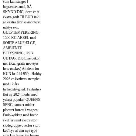
som kun sælges i
begrænset antal, SÅ
SKYND DIG, dette er et
ekstra godt TILBUD inkl.
alt ekstra fabriks-monteret
udstyr eks:
GULVTEMPERERING,
1500 KG AKSEL med
SORTE ALUFÆLGE,
AMBIENTE
BELYSNING, USB
UDTAG, DK-Line dekor
mv. (Kan gratis nedvejes
hvis ønskes) Alt dette for
KUN kr. 244.950,- Hobby
2026 er kvalitets stemplet
med 12 års
tæthedstryghed. Fantastisk
flot ny 2024 model med
yderst populær QUEENS
SENG, som er midter-
placeret forrest i vognen.
Ende-køkken med brede
skuffer samt ekstra stor
siddegruppe overfor stort
køl/frys af den nye type
som kan åbnes fra begge