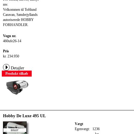
mv.
Velkommen til Toftlund
Caravan, Sønderjyllands
autoriserede HOBBY
FORHANDLER.
Vogn nr.
460ufe26-14
Pris
kr. 234.950
Detajler
Produkt tilkøb
Hobby De Luxe 495 UL
Vægt
Egenvægt:
1236
kg.