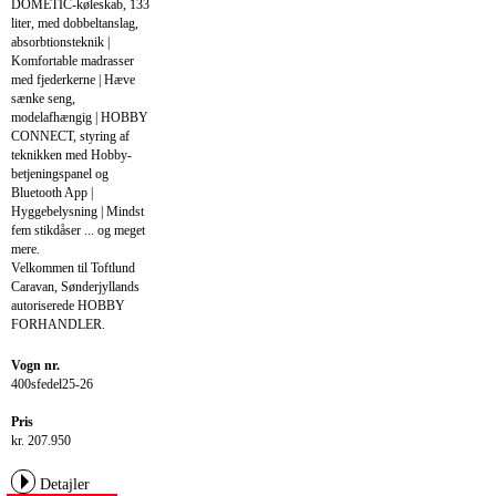
DOMETIC-køleskab, 133
liter, med dobbeltanslag,
absorbtionsteknik |
Komfortable madrasser
med fjederkerne | Hæve
sænke seng,
modelafhængig | HOBBY
CONNECT, styring af
teknikken med Hobby-
betjeningspanel og
Bluetooth App |
Hyggebelysning | Mindst
fem stikdåser ... og meget
mere.
Velkommen til Toftlund
Caravan, Sønderjyllands
autoriserede HOBBY
FORHANDLER.
Vogn nr.
400sfedel25-26
Pris
kr. 207.950
Detajler