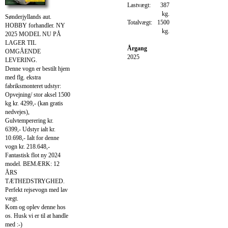
Lastvægt:
387
kg.
Sønderjyllands aut.
Totalvægt:
1500
HOBBY forhandler. NY
kg.
2025 MODEL NU PÅ
LAGER TIL
Årgang
OMGÅENDE
2025
LEVERING.
Denne vogn er bestilt hjem
med flg. ekstra
fabriksmonteret udstyr:
Opvejning/ stor aksel 1500
kg kr. 4299,- (kan gratis
nedvejes),
Gulvtemperering kr.
6399,- Udstyr ialt kr.
10.698,- Ialt for denne
vogn kr. 218.648,-
Fantastisk flot ny 2024
model. BEMÆRK: 12
ÅRS
TÆTHEDSTRYGHED.
Perfekt rejsevogn med lav
vægt.
Kom og oplev denne hos
os. Husk vi er til at handle
med :-)