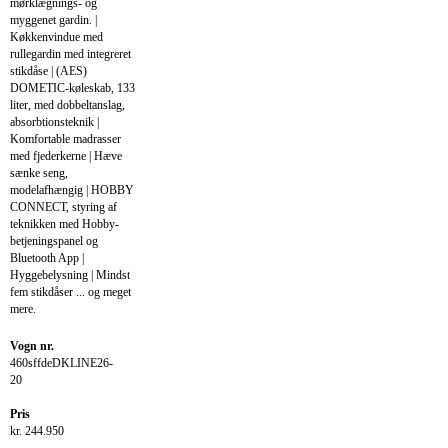
mørklægnings- og
myggenet gardin. |
Køkkenvindue med
rullegardin med integreret
stikdåse | (AES)
DOMETIC-køleskab, 133
liter, med dobbeltanslag,
absorbtionsteknik |
Komfortable madrasser
med fjederkerne | Hæve
sænke seng,
modelafhængig | HOBBY
CONNECT, styring af
teknikken med Hobby-
betjeningspanel og
Bluetooth App |
Hyggebelysning | Mindst
fem stikdåser ... og meget
mere.
Vogn nr.
460sffdeDKLINE26-
20
Pris
kr. 244.950