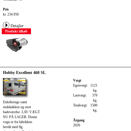
Pris
kr. 234.950
Detajler
Produkt tilkøb
Hobby Excellent 460 SL
Vægt
Egenvægt:
1121
kg.
Lastvægt:
379
kg.
Enkeltsenge samt
Totalvægt:
1500
endekøkken og stort
kg.
badeværelse. LAV VÆGT.
NU PÅ LAGER. Denne
Årgang
vogn er fra fabrikken
2026
bestilt med flg.