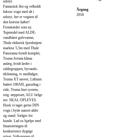
udstyr.
Fantastisk flot og velholdt
Årgang
luksus vogn med alt i
2018
udstyr, her er vognen til
den kræsne køber!
Fremtræder som ny.
Topmodel med ALDE-
vandbåret gulvvarme,
Thule elektrisk fjernbetjent
markise 5,5m med Thule
Panorama fortelt komplet,
Truma Aventa klima
anlæg, hvidt læder i
siddegruppen, byvands-
tilslutning, tv medfølger,
Truma XT mover, Lithium
batteri 100AH, gasudtag i
side, Truma Inet system,
orig. tæppesæt, ALU fælge
mv. SKAL OPLEVES.
Husk vi tager gerne DIN
vogn i bytte uanset alder
og stand. Sælges for
kunde. Lad os hjælpe med
finansieringen til
konkurrence dygtige
priser. Velkommen til