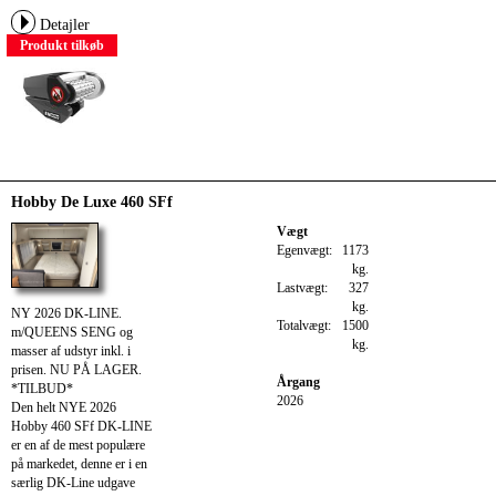
Detajler
Produkt tilkøb
Hobby De Luxe 460 SFf
Vægt
Egenvægt:
1173
kg.
Lastvægt:
327
kg.
NY 2026 DK-LINE.
Totalvægt:
1500
m/QUEENS SENG og
kg.
masser af udstyr inkl. i
prisen. NU PÅ LAGER.
Årgang
*TILBUD*
2026
Den helt NYE 2026
Hobby 460 SFf DK-LINE
er en af de mest populære
på markedet, denne er i en
særlig DK-Line udgave