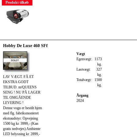
Produkt tilkøb
Hobby De Luxe 460 SFf
Vægt
Egenvægt:
1173
kg.
Lastvægt:
327
kg.
LAV VÆGT. FÅ ET
Totalvægt:
1500
EKSTRA GODT
kg.
TILBUD. m/QUEENS
SENG ! NU PÅ LAGER
Årgang
TIL OMGÅENDE
2024
LEVERING !
Denne vogn er bestilt hjem
med flg. fabriksmonteret
ekstraudstyr: Opvejning
1500 kg kr. 3999,- (Kan
gratis nedvejes) Ambiente
LED belysning kr. 2899,-