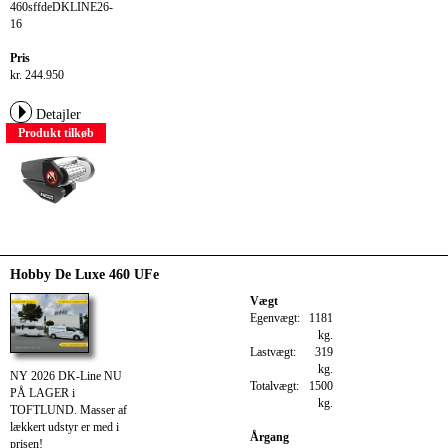
460sffdeDKLINE26-
16
Pris
kr. 244.950
Detajler
Produkt tilkøb
Hobby De Luxe 460 UFe
Vægt
Egenvægt:
1181
kg.
Lastvægt:
319
kg.
NY 2026 DK-Line NU
Totalvægt:
1500
PÅ LAGER i
kg.
TOFTLUND. Masser af
lækkert udstyr er med i
Årgang
prisen!