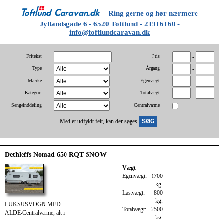
Ring gerne og hør nærmere
Jyllandsgade 6 - 6520 Toftlund - 21916160 -
info@toftlundcaravan.dk
Fritekst
Pris
-
Type
Årgang
-
Mærke
Egenvægt
-
Kategori
Totalvægt
-
Sengeinddeling
Centralvarme
Med et udfyldt felt, kan der søges
Dethleffs Nomad 650 RQT SNOW
Vægt
Egenvægt:
1700
kg.
Lastvægt:
800
kg.
LUKSUSVOGN MED
Totalvægt:
2500
ALDE-Centralvarme, alt i
kg.