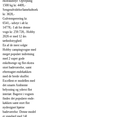
ekstraudstyr: Opvejning
1500 kg kr. 4409,-
Sengeudvidelse/lameludtræk
kr. 3828,-
Gulvtemperering kr.
6541,- udstyr i alt kr.
14778,- I alt for denne
vogn kr. 259.728,- Hobby
2026 er med 12 års
tæthedstryghed.
En af de mest solgte
Hobby campingvogne med
meget populær indretning
med 2 super gode
enkeltsenge og flot ekstra
stort badeværelse, samt
eftertragtet endekøkken
med de brede skuffer.
Excellent er modellen med
det smarte Ambiente
belysning og yderst flot
interiør. Bagerst i vognen
findes det populære ende-
køkken samt stort flot
nydesignet hjørne
badeværelse. Denne model
er standard med 14l