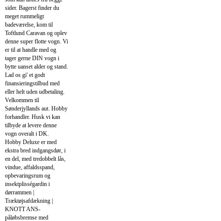
sider. Bagerst finder du
meget rummeligt
badeværelse, kom til
Toftlund Caravan og oplev
denne super flotte vogn. Vi
er til at handle med og
tager gerne DIN vogn i
bytte uanset alder og stand.
Lad os gi' et godt
finansieringstilbud med
eller helt uden udbetaling.
Velkommen til
Sønderjyllands aut. Hobby
forhandler. Husk vi kan
tilbyde at levere denne
vogn overalt i DK.
Hobby Deluxe er med
ekstra bred indgangsdør, i
en del, med tredobbelt lås,
vindue, affaldsspand,
opbevaringsrum og
insektplisségardin i
dørrammen |
Træktøjsafdækning |
KNOTT ANS-
påløbsbremse med