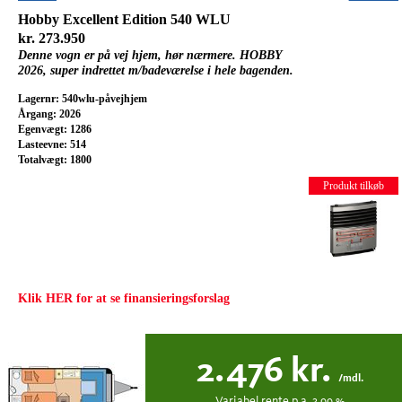
Hobby Excellent Edition 540 WLU
kr. 273.950
Denne vogn er på vej hjem, hør nærmere. HOBBY
2026, super indrettet m/badeværelse i hele bagenden.
Lagernr: 540wlu-påvejhjem
Årgang: 2026
Egenvægt: 1286
Lasteevne: 514
Totalvægt: 1800
Produkt tilkøb
Klik HER for at se finansieringsforslag
2.476
kr.
/mdl.
Variabel
rente p.a.
3.99
%