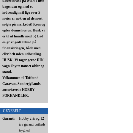
badeværelse på tværs i hele
bagenden og med et
indvendig mål lige over 5
meter er nok en af de mest
solgte på markedet! Kom og
oplev denne hos os. Husk vi
er til at handle med :-) Lad
os gi' et godt tilbud på
finansieringen, både med
eller helt uden udbetaling.
HUSK: Vi tager gerne DIN
vogn i bytte uanset alder og
stand.
Velkommen til Toftlund
Caravan, Sønderjyllands
autoriserede HOBBY
FORHANDLER.
GENERELT
Garanti:
Hobby 2 år og 12
års garanti-tætheds-
tryghed