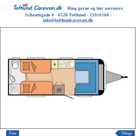
Ring gerne og hør nærmere
Jyllandsgade 6 - 6520 Toftlund - 21916160 -
info@toftlundcaravan.dk
Print
Tilbage