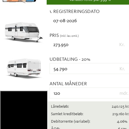
1. REGISTRERINGSDATO
PRIS
(Inkl. lev. omk.)
Kr.
UDBETALING
- 20%
Kr.
ANTAL MÅNEDER
mdr.
Lånebeløb:
240.125
kr
Samlet kreditbeløb:
219.160
kr
Debitorrente
(variabel)
:
4.06
%
ÅOP:
6.57
%