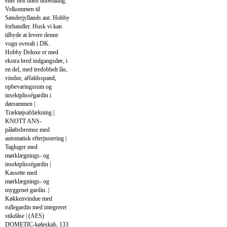
eller helt uden udbetaling.
Velkommen til
Sønderjyllands aut. Hobby
forhandler. Husk vi kan
tilbyde at levere denne
vogn overalt i DK.
Hobby Deluxe er med
ekstra bred indgangsdør, i
en del, med tredobbelt lås,
vindue, affaldsspand,
opbevaringsrum og
insektplisségardin i
dørrammen |
Træktøjsafdækning |
KNOTT ANS-
påløbsbremse med
automatisk efterjustering |
Tagluger med
mørklægnings- og
insektplisségardin |
Kassette med
mørklægnings- og
myggenet gardin. |
Køkkenvindue med
rullegardin med integreret
stikdåse | (AES)
DOMETIC-køleskab, 133