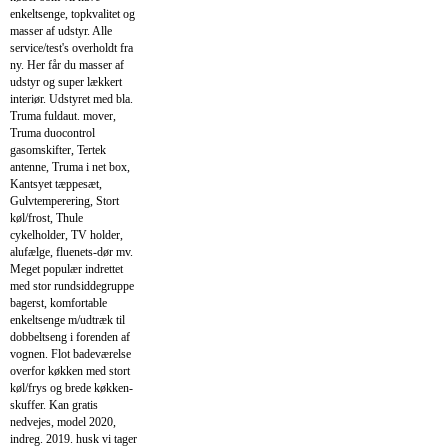
enkeltsenge, topkvalitet og
masser af udstyr. Alle
service/test's overholdt fra
ny. Her får du masser af
udstyr og super lækkert
interiør. Udstyret med bla.
Truma fuldaut. mover,
Truma duocontrol
gasomskifter, Tertek
antenne, Truma i net box,
Kantsyet tæppesæt,
Gulvtemperering, Stort
køl/frost, Thule
cykelholder, TV holder,
alufælge, fluenets-dør mv.
Meget populær indrettet
med stor rundsiddegruppe
bagerst, komfortable
enkeltsenge m/udtræk til
dobbeltseng i forenden af
vognen. Flot badeværelse
overfor køkken med stort
køl/frys og brede køkken-
skuffer. Kan gratis
nedvejes, model 2020,
indreg. 2019. husk vi tager