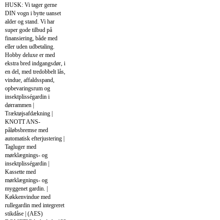
HUSK: Vi tager gerne
DIN vogn i bytte uanset
alder og stand. Vi har
super gode tilbud på
finansiering, både med
eller uden udbetaling.
Hobby deluxe er med
ekstra bred indgangsdør, i
en del, med tredobbelt lås,
vindue, affaldsspand,
opbevaringsrum og
insektplisségardin i
dørrammen |
Træktøjsafdækning |
KNOTT ANS-
påløbsbremse med
automatisk efterjustering |
Tagluger med
mørklægnings- og
insektplisségardin |
Kassette med
mørklægnings- og
myggenet gardin. |
Køkkenvindue med
rullegardin med integreret
stikdåse | (AES)