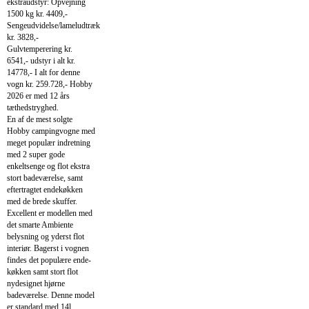
ekstraudstyr: Opvejning
1500 kg kr. 4409,-
Sengeudvidelse/lameludtræk
kr. 3828,-
Gulvtemperering kr.
6541,- udstyr i alt kr.
14778,- I alt for denne
vogn kr. 259.728,- Hobby
2026 er med 12 års
tæthedstryghed.
En af de mest solgte
Hobby campingvogne med
meget populær indretning
med 2 super gode
enkeltsenge og flot ekstra
stort badeværelse, samt
eftertragtet endekøkken
med de brede skuffer.
Excellent er modellen med
det smarte Ambiente
belysning og yderst flot
interiør. Bagerst i vognen
findes det populære ende-
køkken samt stort flot
nydesignet hjørne
badeværelse. Denne model
er standard med 14l