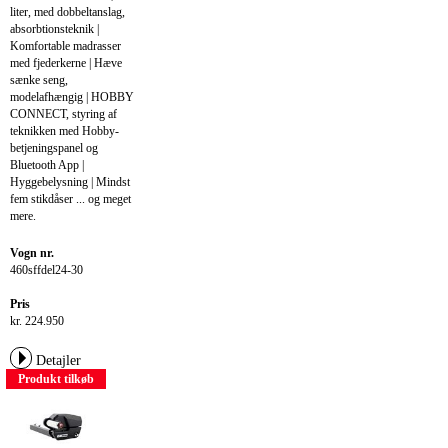
liter, med dobbeltanslag,
absorbtionsteknik |
Komfortable madrasser
med fjederkerne | Hæve
sænke seng,
modelafhængig | HOBBY
CONNECT, styring af
teknikken med Hobby-
betjeningspanel og
Bluetooth App |
Hyggebelysning | Mindst
fem stikdåser ... og meget
mere.
Vogn nr.
460sffdel24-30
Pris
kr. 224.950
Detajler
Produkt tilkøb