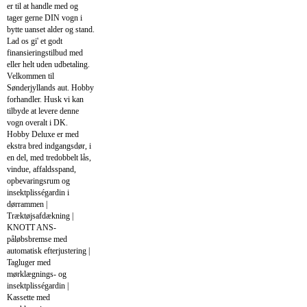
er til at handle med og
tager gerne DIN vogn i
bytte uanset alder og stand.
Lad os gi' et godt
finansieringstilbud med
eller helt uden udbetaling.
Velkommen til
Sønderjyllands aut. Hobby
forhandler. Husk vi kan
tilbyde at levere denne
vogn overalt i DK.
Hobby Deluxe er med
ekstra bred indgangsdør, i
en del, med tredobbelt lås,
vindue, affaldsspand,
opbevaringsrum og
insektplisségardin i
dørrammen |
Træktøjsafdækning |
KNOTT ANS-
påløbsbremse med
automatisk efterjustering |
Tagluger med
mørklægnings- og
insektplisségardin |
Kassette med