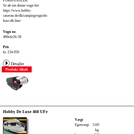
FORHANDLER.
Se alt om denne vogn her:
https://www.hobby-
caravan.de/dk/campingvogn/de-
luxe-dk-line/
Vogn nr.
460ufe26-39
Pris
kr. 234.950
Detajler
Produkt tilkøb
Hobby De Luxe 460 UFe
Vægt
Egenvægt:
1181
kg.