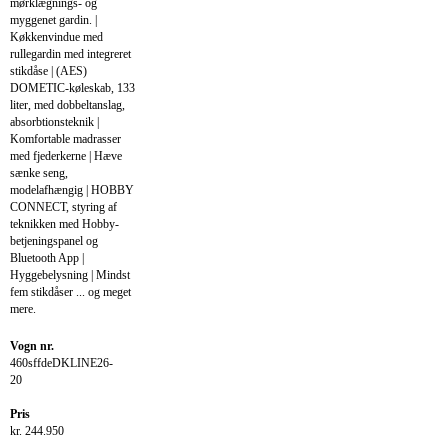
mørklægnings- og
myggenet gardin. |
Køkkenvindue med
rullegardin med integreret
stikdåse | (AES)
DOMETIC-køleskab, 133
liter, med dobbeltanslag,
absorbtionsteknik |
Komfortable madrasser
med fjederkerne | Hæve
sænke seng,
modelafhængig | HOBBY
CONNECT, styring af
teknikken med Hobby-
betjeningspanel og
Bluetooth App |
Hyggebelysning | Mindst
fem stikdåser ... og meget
mere.
Vogn nr.
460sffdeDKLINE26-
20
Pris
kr. 244.950