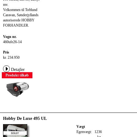
mv.
Velkommen til Toftlund
Caravan, Sønderjyllands
autoriserede HOBBY
FORHANDLER.
Vogn nr.
460ufe26-14
Pris
kr. 234.950
Detajler
Produkt tilkøb
Hobby De Luxe 495 UL
Vægt
Egenvægt:
1236
kg.