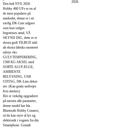
2026
Den helt NYE 2026
Hobby 460 UFe er en af
de mest populære på
markedet, denne er i en
særlig DK-Line udgave
som kun sælges
begrænses antal, SÅ
SKYND DIG, dette er et
ekstra godt TILBUD inkl.
alt ekstra fabriks-monteret
udstyr eks:
GULVTEMPERERING,
1500 KG AKSEL med
SORTE ALUFÆLGE,
AMBIENTE
BELYSNING, USB
UDTAG, DK-Line dekor
mv. (Kan gratis nedvejes
hvis ønskes)
Her er virkelig opgraderet
på næsten alle parametre,
denne model har bla.
Bluetooth Hobby Connect,
så du kan styre al lys og
elektronik i vognen fra din
Smartphone. Genialt