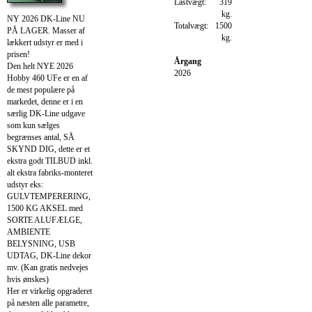
Lastvægt:
319
kg.
NY 2026 DK-Line NU
Totalvægt:
1500
PÅ LAGER. Masser af
kg.
lækkert udstyr er med i
prisen!
Årgang
Den helt NYE 2026
2026
Hobby 460 UFe er en af
de mest populære på
markedet, denne er i en
særlig DK-Line udgave
som kun sælges
begrænses antal, SÅ
SKYND DIG, dette er et
ekstra godt TILBUD inkl.
alt ekstra fabriks-monteret
udstyr eks:
GULVTEMPERERING,
1500 KG AKSEL med
SORTE ALUFÆLGE,
AMBIENTE
BELYSNING, USB
UDTAG, DK-Line dekor
mv. (Kan gratis nedvejes
hvis ønskes)
Her er virkelig opgraderet
på næsten alle parametre,