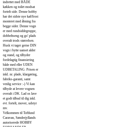
indrettet med BÅDE
køkken og toilet modsat
fortelt side. Denne hobby
har det sidste nye køl/frost
monteret med åbning fra
begge sider. Denne vogn
er med rundsiddegruppe,
dobbeltseng og go' plads
overalt trods størrelsen.
Husk vi tager gerne DIN
vogn i bytte uanset alder
og stand, og tilbyder
fordelagtig finansiering
både med eller UDEN
UDBETALING. Prisen er
inkl. nr. plade, klargøring,
fabriks-garanti, samt
venlig service :-) Vi kan
tilbyde at levere vognen
overalt i DK. Lad os lave
et godt tilbud til dig inkl.
evt. fortelt, mover, udstyr
mv.
Velkommen til Toftlund
Caravan, Sønderjyllands
autoriserede HOBBY