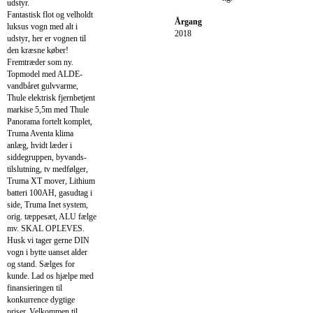
udstyr.
Fantastisk flot og velholdt
Årgang
luksus vogn med alt i
2018
udstyr, her er vognen til
den kræsne køber!
Fremtræder som ny.
Topmodel med ALDE-
vandbåret gulvvarme,
Thule elektrisk fjernbetjent
markise 5,5m med Thule
Panorama fortelt komplet,
Truma Aventa klima
anlæg, hvidt læder i
siddegruppen, byvands-
tilslutning, tv medfølger,
Truma XT mover, Lithium
batteri 100AH, gasudtag i
side, Truma Inet system,
orig. tæppesæt, ALU fælge
mv. SKAL OPLEVES.
Husk vi tager gerne DIN
vogn i bytte uanset alder
og stand. Sælges for
kunde. Lad os hjælpe med
finansieringen til
konkurrence dygtige
priser. Velkommen til