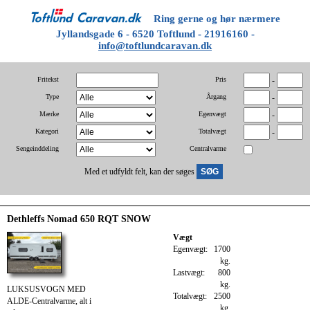
Ring gerne og hør nærmere
Jyllandsgade 6 - 6520 Toftlund - 21916160 -
info@toftlundcaravan.dk
Fritekst
Pris
-
Type
Årgang
-
Mærke
Egenvægt
-
Kategori
Totalvægt
-
Sengeinddeling
Centralvarme
Med et udfyldt felt, kan der søges
Dethleffs Nomad 650 RQT SNOW
Vægt
Egenvægt:
1700
kg.
Lastvægt:
800
kg.
LUKSUSVOGN MED
Totalvægt:
2500
ALDE-Centralvarme, alt i
kg.