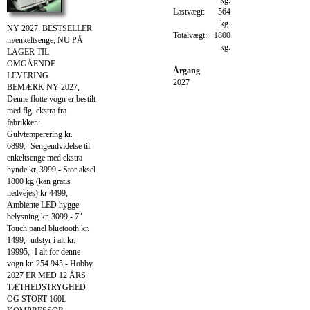
Lastvægt:
564
kg.
NY 2027. BESTSELLER
Totalvægt:
1800
m/enkeltsenge, NU PÅ
kg.
LAGER TIL
OMGÅENDE
Årgang
LEVERING.
2027
BEMÆRK NY 2027,
Denne flotte vogn er bestilt
med flg. ekstra fra
fabrikken:
Gulvtemperering kr.
6899,- Sengeudvidelse til
enkeltsenge med ekstra
hynde kr. 3999,- Stor aksel
1800 kg (kan gratis
nedvejes) kr 4499,-
Ambiente LED hygge
belysning kr. 3099,- 7"
Touch panel bluetooth kr.
1499,- udstyr i alt kr.
19995,- I alt for denne
vogn kr. 254.945,- Hobby
2027 ER MED 12 ÅRS
TÆTHEDSTRYGHED
OG STORT 160L