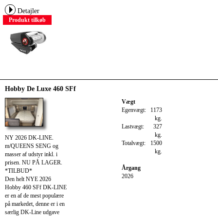
Detajler
Produkt tilkøb
Hobby De Luxe 460 SFf
Vægt
Egenvægt:
1173
kg.
Lastvægt:
327
kg.
NY 2026 DK-LINE.
Totalvægt:
1500
m/QUEENS SENG og
kg.
masser af udstyr inkl. i
prisen. NU PÅ LAGER.
Årgang
*TILBUD*
2026
Den helt NYE 2026
Hobby 460 SFf DK-LINE
er en af de mest populære
på markedet, denne er i en
særlig DK-Line udgave