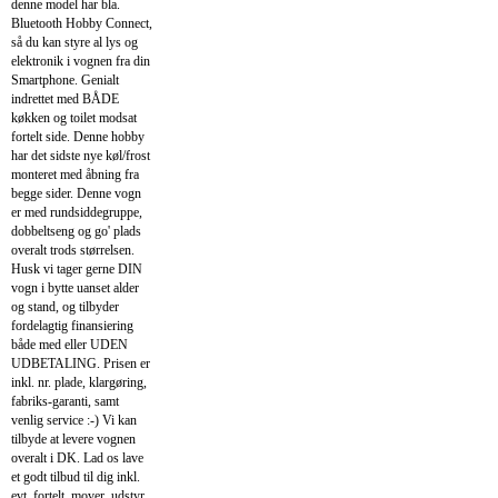
denne model har bla.
Bluetooth Hobby Connect,
så du kan styre al lys og
elektronik i vognen fra din
Smartphone. Genialt
indrettet med BÅDE
køkken og toilet modsat
fortelt side. Denne hobby
har det sidste nye køl/frost
monteret med åbning fra
begge sider. Denne vogn
er med rundsiddegruppe,
dobbeltseng og go' plads
overalt trods størrelsen.
Husk vi tager gerne DIN
vogn i bytte uanset alder
og stand, og tilbyder
fordelagtig finansiering
både med eller UDEN
UDBETALING. Prisen er
inkl. nr. plade, klargøring,
fabriks-garanti, samt
venlig service :-) Vi kan
tilbyde at levere vognen
overalt i DK. Lad os lave
et godt tilbud til dig inkl.
evt. fortelt, mover, udstyr