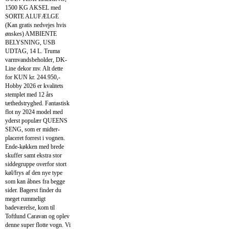
1500 KG AKSEL med
SORTE ALUFÆLGE
(Kan gratis nedvejes hvis
ønskes) AMBIENTE
BELYSNING, USB
UDTAG, 14 L. Truma
varmvandsbeholder, DK-
Line dekor mv. Alt dette
for KUN kr. 244.950,-
Hobby 2026 er kvalitets
stemplet med 12 års
tæthedstryghed. Fantastisk
flot ny 2024 model med
yderst populær QUEENS
SENG, som er midter-
placeret forrest i vognen.
Ende-køkken med brede
skuffer samt ekstra stor
siddegruppe overfor stort
køl/frys af den nye type
som kan åbnes fra begge
sider. Bagerst finder du
meget rummeligt
badeværelse, kom til
Toftlund Caravan og oplev
denne super flotte vogn. Vi