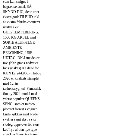
som kun sælges i
begrænset antal, SÅ
SKYND DIG, dette er et
ekstra godt TILBUD inkl.
alt ekstra fabriks-monteret
udstyr eks:
GULVTEMPERERING,
1500 KG AKSEL med
SORTE ALUFÆLGE,
AMBIENTE
BELYSNING, USB
UDTAG, DK-Line dekor
mv. (Kan gratis nedvejes
hvis ønskes) Alt dette for
KUN kr. 244.950,- Hobby
2026 er kvalitets stemplet
med 12 års
tæthedstryghed. Fantastisk
flot ny 2024 model med
yderst populær QUEENS
SENG, som er midter-
placeret forrest i vognen.
Ende-køkken med brede
skuffer samt ekstra stor
siddegruppe overfor stort
køl/frys af den nye type
som kan åbnes fra begge