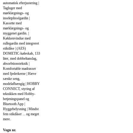
automatisk efterjustering |
Tagluger med
mørklægnings- og
insektplisségardin |
Kassette med
mørklægnings- og
myggenet gardin. |
Køkkenvindue med
rullegardin med integreret
stikdåse | (AES)
DOMETIC-køleskab, 133
liter, med dobbeltanslag,
absorbtionsteknik |
Komfortable madrasser
med fjederkerne | Hæve
sænke seng,
modelafhængig | HOBBY
CONNECT, styring af
teknikken med Hobby-
betjeningspanel og
Bluetooth App |
Hyggebelysning | Mindst
fem stikdåser ... og meget
mere.
Vogn nr.