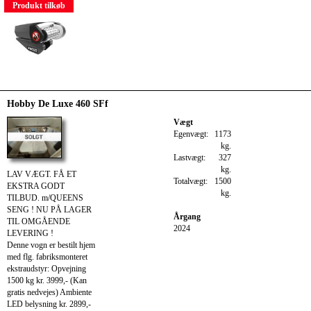
Produkt tilkøb
Hobby De Luxe 460 SFf
Vægt
Egenvægt:
1173
kg.
Lastvægt:
327
kg.
LAV VÆGT. FÅ ET
Totalvægt:
1500
EKSTRA GODT
kg.
TILBUD. m/QUEENS
SENG ! NU PÅ LAGER
Årgang
TIL OMGÅENDE
2024
LEVERING !
Denne vogn er bestilt hjem
med flg. fabriksmonteret
ekstraudstyr: Opvejning
1500 kg kr. 3999,- (Kan
gratis nedvejes) Ambiente
LED belysning kr. 2899,-