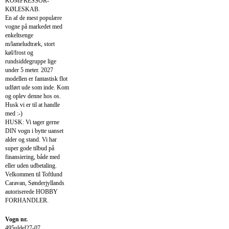
KOMPRESSOR-
KØLESKAB.
En af de mest populære
vogne på markedet med
enkeltsenge
m/lameludtræk, stort
køl/frost og
rundsiddegruppe lige
under 5 meter. 2027
modellen er fantastisk flot
udført ude som inde. Kom
og oplev denne hos os.
Husk vi er til at handle
med :-)
HUSK: Vi tager gerne
DIN vogn i bytte uanset
alder og stand. Vi har
super gode tilbud på
finansiering, både med
eller uden udbetaling.
Velkommen til Toftlund
Caravan, Sønderjyllands
autoriserede HOBBY
FORHANDLER.
Vogn nr.
495uldel27-07