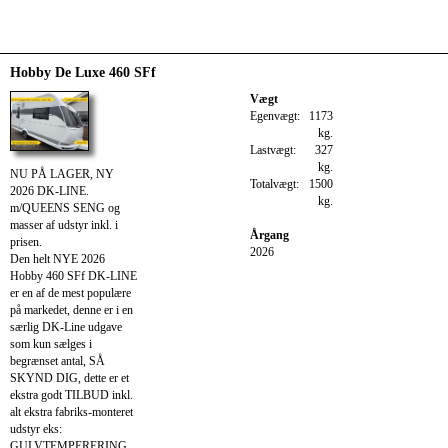
Hobby De Luxe 460 SFf
Vægt
Egenvægt:
1173
kg.
Lastvægt:
327
kg.
NU PÅ LAGER, NY
Totalvægt:
1500
2026 DK-LINE.
kg.
m/QUEENS SENG og
masser af udstyr inkl. i
Årgang
prisen.
2026
Den helt NYE 2026
Hobby 460 SFf DK-LINE
er en af de mest populære
på markedet, denne er i en
særlig DK-Line udgave
som kun sælges i
begrænset antal, SÅ
SKYND DIG, dette er et
ekstra godt TILBUD inkl.
alt ekstra fabriks-monteret
udstyr eks:
GULVTEMPERERING,