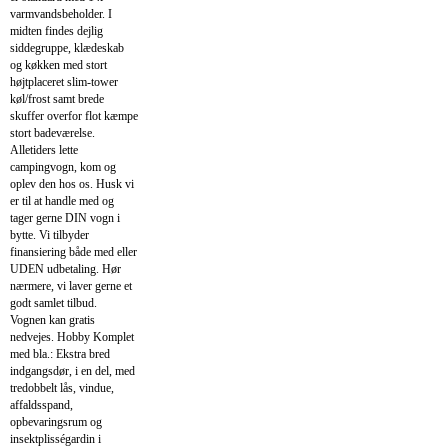
varmvandsbeholder. I
midten findes dejlig
siddegruppe, klædeskab
og køkken med stort
højtplaceret slim-tower
køl/frost samt brede
skuffer overfor flot kæmpe
stort badeværelse.
Alletiders lette
campingvogn, kom og
oplev den hos os. Husk vi
er til at handle med og
tager gerne DIN vogn i
bytte. Vi tilbyder
finansiering både med eller
UDEN udbetaling. Hør
nærmere, vi laver gerne et
godt samlet tilbud.
Vognen kan gratis
nedvejes. Hobby Komplet
med bla.: Ekstra bred
indgangsdør, i en del, med
tredobbelt lås, vindue,
affaldsspand,
opbevaringsrum og
insektplisségardin i