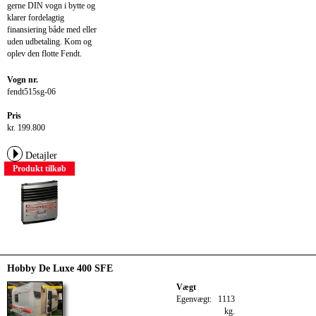
gerne DIN vogn i bytte og
klarer fordelagtig
finansiering både med eller
uden udbetaling. Kom og
oplev den flotte Fendt.
Vogn nr.
fendt515sg-06
Pris
kr. 199.800
Detajler
Produkt tilkøb
Hobby De Luxe 400 SFE
Vægt
Egenvægt:
1113
kg.