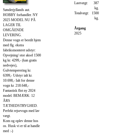
Lastvægt:
387
kg.
Sønderjyllands aut.
Totalvægt:
1500
HOBBY forhandler. NY
kg.
2025 MODEL NU PÅ
LAGER TIL
Årgang
OMGÅENDE
2025
LEVERING.
Denne vogn er bestilt hjem
med flg. ekstra
fabriksmonteret udstyr:
Opvejning/ stor aksel 1500
kg kr. 4299,- (kan gratis
nedvejes),
Gulvtemperering kr.
6399,- Udstyr ialt kr.
10.698,- Ialt for denne
vogn kr. 218.648,-
Fantastisk flot ny 2024
model. BEMÆRK: 12
ÅRS
TÆTHEDSTRYGHED.
Perfekt rejsevogn med lav
vægt.
Kom og oplev denne hos
os. Husk vi er til at handle
med :-)