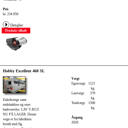
Pris
kr. 234.950
Detajler
Produkt tilkøb
Hobby Excellent 460 SL
Vægt
Egenvægt:
1121
kg.
Lastvægt:
379
kg.
Enkeltsenge samt
Totalvægt:
1500
endekøkken og stort
kg.
badeværelse. LAV VÆGT.
NU PÅ LAGER. Denne
Årgang
vogn er fra fabrikken
2026
bestilt med flg.