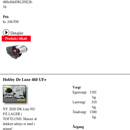
460sffdeDKLINE26-
16
Pris
kr. 244.950
Detajler
Produkt tilkøb
Hobby De Luxe 460 UFe
Vægt
Egenvægt:
1181
kg.
Lastvægt:
319
kg.
NY 2026 DK-Line NU
Totalvægt:
1500
PÅ LAGER i
kg.
TOFTLUND. Masser af
lækkert udstyr er med i
Årgang
prisen!