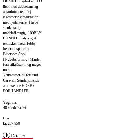
DOMETIC-køleskab, 133
liter, med dobbeltanslag,
absorbtionsteknik |
Komfortable madrasser
med fjederkerne | Hæve
sænke seng,
modelafhængig | HOBBY
CONNECT, styring af
teknikken med Hobby-
betjeningspanel og
Bluetooth App |
Hyggebelysning | Mindst
fem stikdåser ... og meget
mere.
Velkommen til Toftlund
Caravan, Sønderjyllands
autoriserede HOBBY
FORHANDLER.
Vogn nr.
400sfedel25-26
Pris
kr. 207.950
Detajler