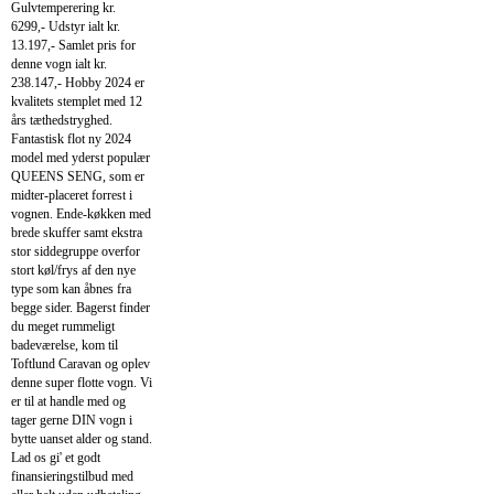
Gulvtemperering kr.
6299,- Udstyr ialt kr.
13.197,- Samlet pris for
denne vogn ialt kr.
238.147,- Hobby 2024 er
kvalitets stemplet med 12
års tæthedstryghed.
Fantastisk flot ny 2024
model med yderst populær
QUEENS SENG, som er
midter-placeret forrest i
vognen. Ende-køkken med
brede skuffer samt ekstra
stor siddegruppe overfor
stort køl/frys af den nye
type som kan åbnes fra
begge sider. Bagerst finder
du meget rummeligt
badeværelse, kom til
Toftlund Caravan og oplev
denne super flotte vogn. Vi
er til at handle med og
tager gerne DIN vogn i
bytte uanset alder og stand.
Lad os gi' et godt
finansieringstilbud med