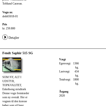
Toftlund Caravan.
Vogn nr.
deth65018-01
Pris
kr. 259.800
Detajler
Fendt Saphir 515 SG
Vægt
Egenvægt:
1366
kg.
Lastvægt:
434
kg.
SOM NY, ALT I
Totalvægt:
1800
UDSTYR,
kg.
TOPKVALITET,
Enkeltseng m/udtræk
Årgang
Denne vogn fremtræder
2020
som ny overalt. Her er
vognen til den kræsne
køber som vil have