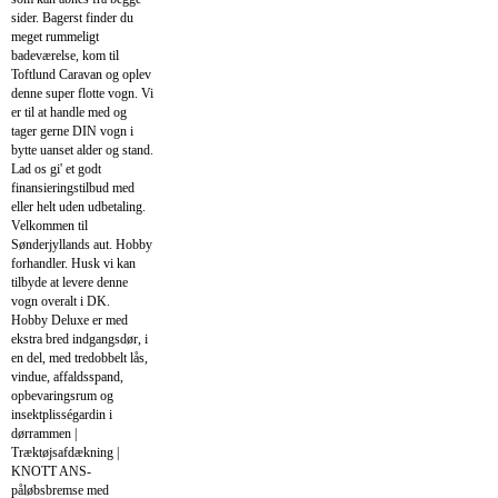
sider. Bagerst finder du
meget rummeligt
badeværelse, kom til
Toftlund Caravan og oplev
denne super flotte vogn. Vi
er til at handle med og
tager gerne DIN vogn i
bytte uanset alder og stand.
Lad os gi' et godt
finansieringstilbud med
eller helt uden udbetaling.
Velkommen til
Sønderjyllands aut. Hobby
forhandler. Husk vi kan
tilbyde at levere denne
vogn overalt i DK.
Hobby Deluxe er med
ekstra bred indgangsdør, i
en del, med tredobbelt lås,
vindue, affaldsspand,
opbevaringsrum og
insektplisségardin i
dørrammen |
Træktøjsafdækning |
KNOTT ANS-
påløbsbremse med