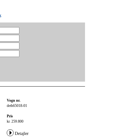
k
Vogn nr.
deth65018-01
Pris
kr. 259.800
Detajler