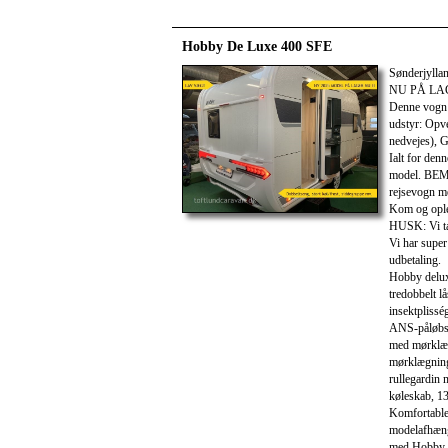
Hobby De Luxe 400 SFE
Sønderjyll
NU PÅ LA
Denne vogn e
udstyr: Opve
nedvejes), G
Ialt for den
model. BE
rejsevogn m
Kom og oplev
HUSK: Vi tag
Vi har super
udbetaling.
Hobby deluxe
tredobbelt l
insektpliss
ANS-påløbsb
med mørklæg
mørklægning
rullegardin
køleskab, 13
Komfortable
modelafhæn
med Hobby-b