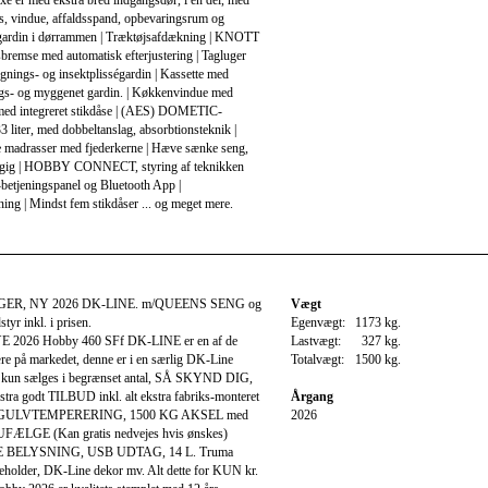
e er med ekstra bred indgangsdør, i en del, med
ås, vindue, affaldsspand, opbevaringsrum og
égardin i dørrammen | Træktøjsafdækning | KNOTT
remse med automatisk efterjustering | Tagluger
nings- og insektplisségardin | Kassette med
s- og myggenet gardin. | Køkkenvindue med
 med integreret stikdåse | (AES) DOMETIC-
3 liter, med dobbeltanslag, absorbtionsteknik |
 madrasser med fjederkerne | Hæve sænke seng,
gig | HOBBY CONNECT, styring af teknikken
etjeningspanel og Bluetooth App |
ng | Mindst fem stikdåser ... og meget mere.
ER, NY 2026 DK-LINE. m/QUEENS SENG og
Vægt
tyr inkl. i prisen.
Egenvægt:
1173 kg.
YE 2026 Hobby 460 SFf DK-LINE er en af de
Lastvægt:
327 kg.
re på markedet, denne er i en særlig DK-Line
Totalvægt:
1500 kg.
 kun sælges i begrænset antal, SÅ SKYND DIG,
ekstra godt TILBUD inkl. alt ekstra fabriks-monteret
Årgang
s: GULVTEMPERERING, 1500 KG AKSEL med
2026
ÆLGE (Kan gratis nedvejes hvis ønskes)
BELYSNING, USB UDTAG, 14 L. Truma
holder, DK-Line dekor mv. Alt dette for KUN kr.