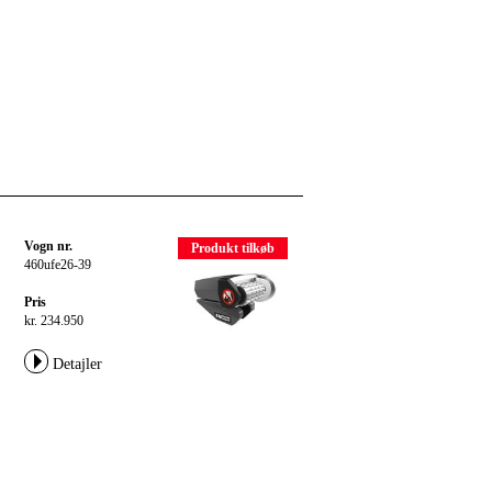
Vogn nr.
Produkt tilkøb
460ufe26-39
Pris
kr. 234.950
Detajler