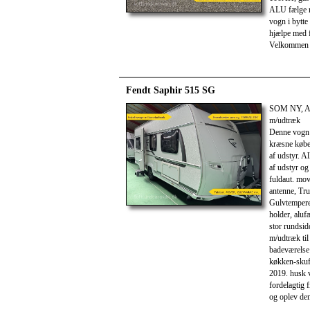
ALU fælge 
vogn i bytte
hjælpe med f
Velkommen t
Fendt Saphir 515 SG
SOM NY, A
m/udtræk
Denne vogn 
kræsne køber
af udstyr. Al
af udstyr og
fuldaut. mov
antenne, Tru
Gulvtemperer
holder, aluf
stor rundsid
m/udtræk til
badeværelse 
køkken-skuff
2019. husk v
fordelagtig 
og oplev den