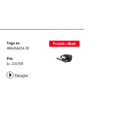
Vogn nr.
Produkt tilkøb
460sffdel24-30
Pris
kr. 224.950
Detajler