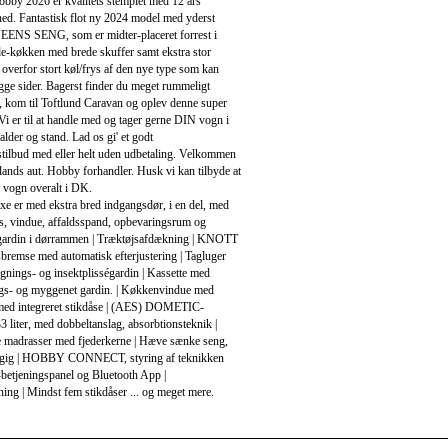
bby 2026 er kvalitets stemplet med 12 års
ed. Fantastisk flot ny 2024 model med yderst
ENS SENG, som er midter-placeret forrest i
e-køkken med brede skuffer samt ekstra stor
overfor stort køl/frys af den nye type som kan
gge sider. Bagerst finder du meget rummeligt
, kom til Toftlund Caravan og oplev denne super
 Vi er til at handle med og tager gerne DIN vogn i
alder og stand. Lad os gi' et godt
stilbud med eller helt uden udbetaling. Velkommen
llands aut. Hobby forhandler. Husk vi kan tilbyde at
 vogn overalt i DK.
e er med ekstra bred indgangsdør, i en del, med
ås, vindue, affaldsspand, opbevaringsrum og
égardin i dørrammen | Træktøjsafdækning | KNOTT
remse med automatisk efterjustering | Tagluger
nings- og insektplisségardin | Kassette med
s- og myggenet gardin. | Køkkenvindue med
 med integreret stikdåse | (AES) DOMETIC-
3 liter, med dobbeltanslag, absorbtionsteknik |
 madrasser med fjederkerne | Hæve sænke seng,
gig | HOBBY CONNECT, styring af teknikken
etjeningspanel og Bluetooth App |
ng | Mindst fem stikdåser ... og meget mere.