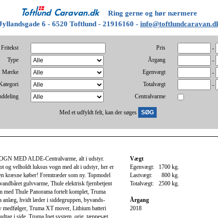
Ring gerne og hør nærmere
Jyllandsgade 6 - 6520 Toftlund - 21916160 -
info@toftlundcaravan.d
Fritekst
Pris
-
Type
Årgang
-
Mærke
Egenvægt
-
Kategori
Totalvægt
-
nddeling
Centralvarme
Med et udfyldt felt, kan der søges
 MED ALDE-Centralvarme, alt i udstyr.
Vægt
lot og velholdt luksus vogn med alt i udstyr, her er
Egenvægt:
1700 kg.
den kræsne køber! Fremtræder som ny. Topmodel
Lastvægt:
800 kg.
ndbåret gulvvarme, Thule elektrisk fjernbetjent
Totalvægt:
2500 kg.
m med Thule Panorama fortelt komplet, Truma
 anlæg, hvidt læder i siddegruppen, byvands-
Årgang
 tv medfølger, Truma XT mover, Lithium batteri
2018
tag i side, Truma Inet system, orig. tæppesæt,