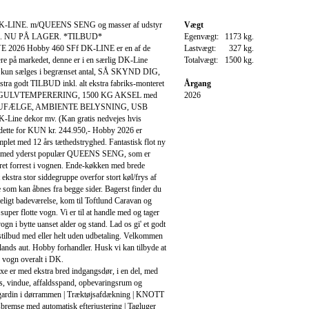
-LINE. m/QUEENS SENG og masser af udstyr
Vægt
isen. NU PÅ LAGER. *TILBUD*
Egenvægt:
1173 kg.
YE 2026 Hobby 460 SFf DK-LINE er en af de
Lastvægt:
327 kg.
re på markedet, denne er i en særlig DK-Line
Totalvægt:
1500 kg.
 kun sælges i begrænset antal, SÅ SKYND DIG,
ekstra godt TILBUD inkl. alt ekstra fabriks-monteret
Årgang
s: GULVTEMPERERING, 1500 KG AKSEL med
2026
UFÆLGE, AMBIENTE BELYSNING, USB
ine dekor mv. (Kan gratis nedvejes hvis
 dette for KUN kr. 244.950,- Hobby 2026 er
emplet med 12 års tæthedstryghed. Fantastisk flot ny
 med yderst populær QUEENS SENG, som er
ret forrest i vognen. Ende-køkken med brede
 ekstra stor siddegruppe overfor stort køl/frys af
 som kan åbnes fra begge sider. Bagerst finder du
ligt badeværelse, kom til Toftlund Caravan og
super flotte vogn. Vi er til at handle med og tager
gn i bytte uanset alder og stand. Lad os gi' et godt
stilbud med eller helt uden udbetaling. Velkommen
llands aut. Hobby forhandler. Husk vi kan tilbyde at
 vogn overalt i DK.
e er med ekstra bred indgangsdør, i en del, med
ås, vindue, affaldsspand, opbevaringsrum og
égardin i dørrammen | Træktøjsafdækning | KNOTT
remse med automatisk efterjustering | Tagluger