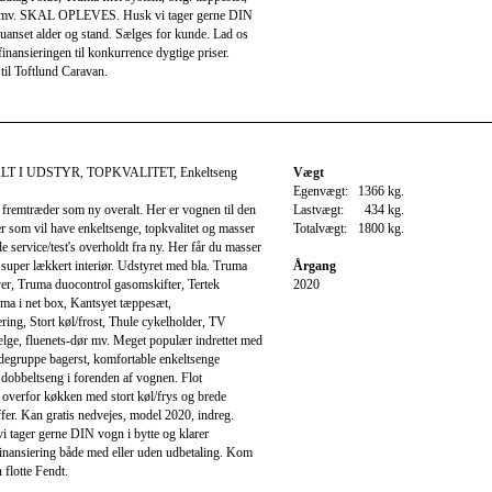
mv. SKAL OPLEVES. Husk vi tager gerne DIN
 uanset alder og stand. Sælges for kunde. Lad os
inansieringen til konkurrence dygtige priser.
il Toftlund Caravan.
LT I UDSTYR, TOPKVALITET, Enkeltseng
Vægt
Egenvægt:
1366 kg.
fremtræder som ny overalt. Her er vognen til den
Lastvægt:
434 kg.
 som vil have enkeltsenge, topkvalitet og masser
Totalvægt:
1800 kg.
le service/test's overholdt fra ny. Her får du masser
 super lækkert interiør. Udstyret med bla. Truma
Årgang
er, Truma duocontrol gasomskifter, Tertek
2020
ma i net box, Kantsyet tæppesæt,
ing, Stort køl/frost, Thule cykelholder, TV
ælge, fluenets-dør mv. Meget populær indrettet med
degruppe bagerst, komfortable enkeltsenge
 dobbeltseng i forenden af vognen. Flot
overfor køkken med stort køl/frys og brede
er. Kan gratis nedvejes, model 2020, indreg.
i tager gerne DIN vogn i bytte og klarer
finansiering både med eller uden udbetaling. Kom
 flotte Fendt.