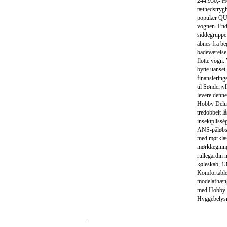
244.950,- Ho
tæthedstrygh
populær QUE
vognen. End
siddegruppe 
åbnes fra be
badeværelse
flotte vogn.
bytte uanset 
finansiering
til Sønderjy
levere denne
Hobby Delux
tredobbelt l
insektpliss
ANS-påløbsb
med mørklæg
mørklægning
rullegardin
køleskab, 13
Komfortable
modelafhæn
med Hobby-b
Hyggebelysni