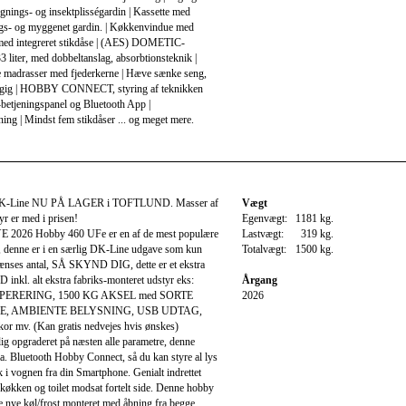
nings- og insektplisségardin | Kassette med
s- og myggenet gardin. | Køkkenvindue med
 med integreret stikdåse | (AES) DOMETIC-
3 liter, med dobbeltanslag, absorbtionsteknik |
 madrasser med fjederkerne | Hæve sænke seng,
gig | HOBBY CONNECT, styring af teknikken
etjeningspanel og Bluetooth App |
ng | Mindst fem stikdåser ... og meget mere.
K-Line NU PÅ LAGER i TOFTLUND. Masser af
Vægt
yr er med i prisen!
Egenvægt:
1181 kg.
E 2026 Hobby 460 UFe er en af de mest populære
Lastvægt:
319 kg.
, denne er i en særlig DK-Line udgave som kun
Totalvægt:
1500 kg.
ænses antal, SÅ SKYND DIG, dette er et ekstra
inkl. alt ekstra fabriks-monteret udstyr eks:
Årgang
ERERING, 1500 KG AKSEL med SORTE
2026
, AMBIENTE BELYSNING, USB UDTAG,
or mv. (Kan gratis nedvejes hvis ønskes)
lig opgraderet på næsten alle parametre, denne
a. Bluetooth Hobby Connect, så du kan styre al lys
k i vognen fra din Smartphone. Genialt indrettet
kken og toilet modsat fortelt side. Denne hobby
te nye køl/frost monteret med åbning fra begge