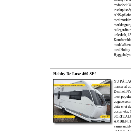
Hobby Delux
tredobbelt l
insektpliss
ANS-påløbsb
med mørklæg
mørklægning
rullegardin
køleskab, 13
Komfortable
modelafhæn
med Hobby-b
Hyggebelysni
Hobby De Luxe 460 SFf
NU PÅ LAG
masser af uds
Den helt N
mest populæ
udgave som
dette er et 
udstyr ek
SORTE ALUF
AMBIENTE 
varmvandsbe