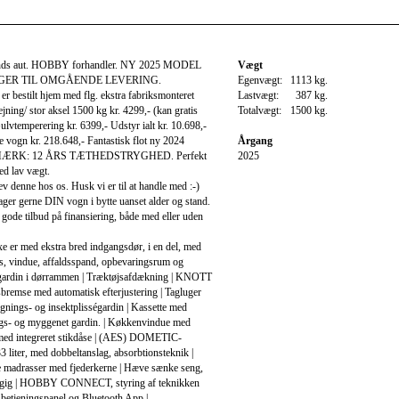
ands aut. HOBBY forhandler. NY 2025 MODEL
Vægt
GER TIL OMGÅENDE LEVERING.
Egenvægt:
1113 kg.
r bestilt hjem med flg. ekstra fabriksmonteret
Lastvægt:
387 kg.
jning/ stor aksel 1500 kg kr. 4299,- (kan gratis
Totalvægt:
1500 kg.
ulvtemperering kr. 6399,- Udstyr ialt kr. 10.698,-
ne vogn kr. 218.648,- Fantastisk flot ny 2024
Årgang
MÆRK: 12 ÅRS TÆTHEDSTRYGHED. Perfekt
2025
ed lav vægt.
 denne hos os. Husk vi er til at handle med :-)
er gerne DIN vogn i bytte uanset alder og stand.
 gode tilbud på finansiering, både med eller uden
 er med ekstra bred indgangsdør, i en del, med
ås, vindue, affaldsspand, opbevaringsrum og
égardin i dørrammen | Træktøjsafdækning | KNOTT
remse med automatisk efterjustering | Tagluger
nings- og insektplisségardin | Kassette med
s- og myggenet gardin. | Køkkenvindue med
 med integreret stikdåse | (AES) DOMETIC-
3 liter, med dobbeltanslag, absorbtionsteknik |
 madrasser med fjederkerne | Hæve sænke seng,
gig | HOBBY CONNECT, styring af teknikken
etjeningspanel og Bluetooth App |