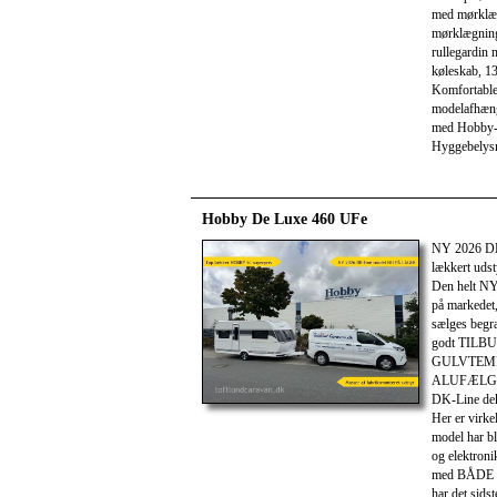
med mørklæg
mørklægning
rullegardin
køleskab, 13
Komfortable
modelafhæn
med Hobby-b
Hyggebelysni
Hobby De Luxe 460 UFe
NY 2026 D
lækkert udst
Den helt NY
på markedet
sælges begr
godt TILBUD 
GULVTEMP
ALUFÆLGE
DK-Line dek
Her er virke
model har bl
og elektroni
med BÅDE kø
har det sids