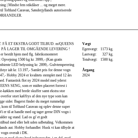
ng | Mindst fem stikdåser ... og meget mere.
il Toftlund Caravan, Sønderjyllands autoriserede
ORHANDLER.
. FÅ ET EKSTRA GODT TILBUD. m/QUEENS
Vægt
U PÅ LAGER TIL OMGÅENDE LEVERING !
Egenvægt:
1173 kg.
r bestilt hjem med flg. fabriksmonteret
Lastvægt:
327 kg.
: Opvejning 1500 kg kr. 3999,- (Kan gratis
Totalvægt:
1500 kg.
mbiente LED belysning kr. 2899,- Gulvtemperering
dstyr ialt kr. 13.197,- Samlet pris for denne vogn
Årgang
.147,- Hobby 2024 er kvalitets stemplet med 12 års
2024
ed. Fantastisk flot ny 2024 model med yderst
ENS SENG, som er midter-placeret forrest i
e-køkken med brede skuffer samt ekstra stor
overfor stort køl/frys af den nye type som kan
gge sider. Bagerst finder du meget rummeligt
, kom til Toftlund Caravan og oplev denne super
 Vi er til at handle med og tager gerne DIN vogn i
alder og stand. Lad os gi' et godt
stilbud med eller helt uden udbetaling. Velkommen
llands aut. Hobby forhandler. Husk vi kan tilbyde at
 vogn overalt i DK.