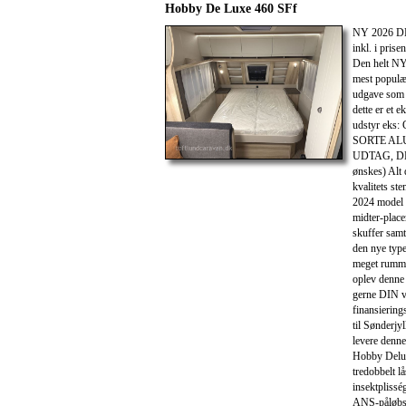
Hobby De Luxe 460 SFf
NY 2026 DK
inkl. i pr
Den helt N
mest populæ
udgave som
dette er et 
udstyr ek
SORTE AL
UDTAG, DK-L
ønskes) Alt
kvalitets st
2024 model
midter-place
skuffer samt
den nye type
meget rumme
oplev denne 
gerne DIN vo
finansiering
til Sønderjy
levere denne
Hobby Delux
tredobbelt l
insektpliss
ANS-påløbsb