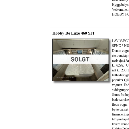
Hyggebelysni
Velkommen t
HOBBY F
Hobby De Luxe 460 SFf
LAV VÆGT
SENG ! N
Denne vogn e
ekstraudstyr
nedvejes) A
kr. 6299,- U
ialt kr. 238
tæthedstrygh
populær QUE
vognen. End
siddegruppe 
åbnes fra be
badeværelse
flotte vogn.
bytte uanset 
finansiering
til Sønderjy
levere denne