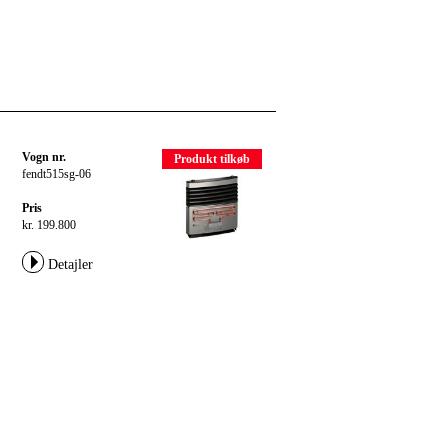
Vogn nr.
Produkt tilkøb
fendt515sg-06
Pris
kr. 199.800
Detajler