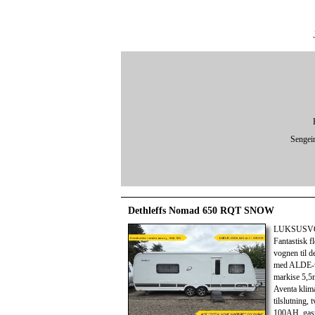
Sengei
Dethleffs Nomad 650 RQT SNOW
LUKSUSVOGN
Fantastisk f
vognen til 
med ALDE-va
markise 5,5
Aventa klima
tilslutning,
100AH, gasud