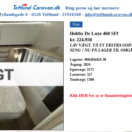
Ring gerne og hør nærmere
Jyllandsgade 6 - 6520 Toftlund - 21916160 -
info@toftlundcaravan.d
Print
Hobby De Luxe 460 SFf
kr. 224.950
LAV VÆGT. FÅ ET EKSTRA GOD
SENG ! NU PÅ LAGER TIL OMG
Lagernr: 460sffdel24-30
Årgang: 2024
Egenvægt: 1173
Lasteevne: 327
Totalvægt: 1500
Klik HER for at se finansieringsfo