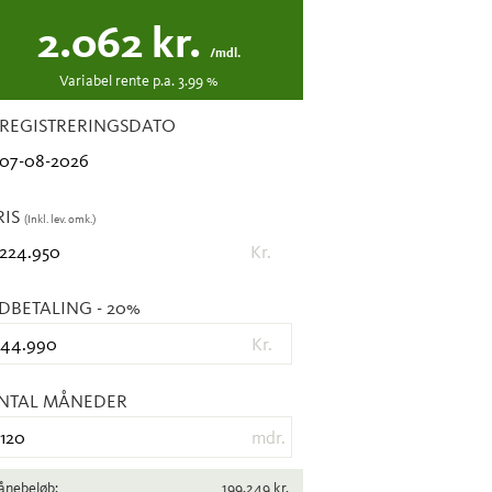
2.062
kr.
/mdl.
Variabel
rente p.a.
3.99
%
. REGISTRERINGSDATO
RIS
(Inkl. lev. omk.)
Kr.
DBETALING
- 20%
Kr.
NTAL MÅNEDER
mdr.
ånebeløb:
199.249
kr.