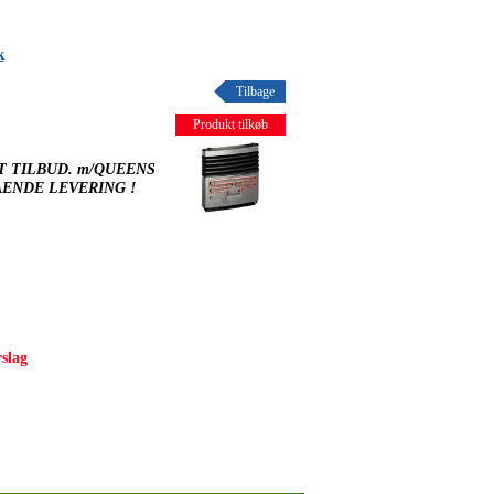
k
Tilbage
Produkt tilkøb
T TILBUD. m/QUEENS
ÅENDE LEVERING !
rslag