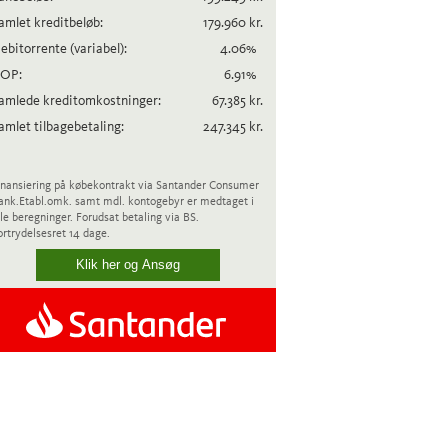
amlet kreditbeløb:
179.960
kr.
ebitorrente
(variabel)
:
4.06
%
OP:
6.91
%
amlede kreditomkostninger:
67.385
kr.
amlet tilbagebetaling:
247.345
kr.
inansiering på købekontrakt via Santander Consumer
ank.
Etabl.omk. samt mdl. kontogebyr er medtaget i
lle beregninger. Forudsat betaling via BS.
ortrydelsesret 14 dage.
Klik her og Ansøg