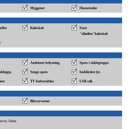
Myggenet
Fluenetsdør
uffer
Køleskab
Stort
"slimline"køleskab
t
Ambiente belysning
Spots i siddegruppe
siddegrp.
Senge-spots
Inddirekte lys
mer
TV forberedelse
USB stik
Blæservarme
 mover, klima