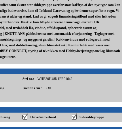
uffer samt ekstra stor siddegruppe overfor stort køl/frys af den nye type som kan
eligt badeværelse, kom til Toftlund Caravan og oplev denne super flotte vogn. Vi
uanset alder og stand. Lad os gi' et godt finansieringstilbud med eller helt uden
 forhandler. Husk vi kan tilbyde at levere denne vogn overalt i DK.
del, med tredobbelt lås, vindue, affaldsspand, opbevaringsrum og
ng | KNOTT ANS-påløbsbremse med automatisk efterjustering | Tagluger med
d mørklægnings- og myggenet gardin. | Køkkenvindue med rullegardin med
 liter, med dobbeltanslag, absorbtionsteknik | Komfortable madrasser med
HOBBY CONNECT, styring af teknikken med Hobby-betjeningspanel og Bluetooth
meget mere.
Stel nr.:
WHB30H48K1FR01642
ring
Bredde i cm.:
230
db.seng
Hæve/sænkebord
Sidesiddegruppe