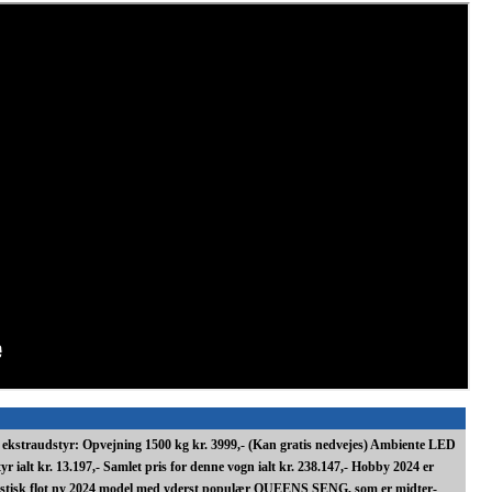
t ekstraudstyr: Opvejning 1500 kg kr. 3999,- (Kan gratis nedvejes) Ambiente LED
r ialt kr. 13.197,- Samlet pris for denne vogn ialt kr. 238.147,- Hobby 2024 er
tastisk flot ny 2024 model med yderst populær QUEENS SENG, som er midter-