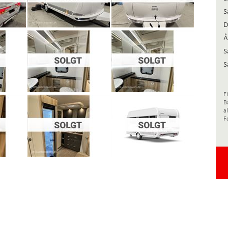
S
D
Å
S
S
F
B
a
F