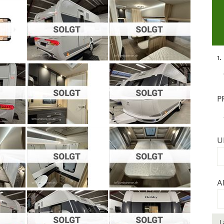
1
P
U
A
L