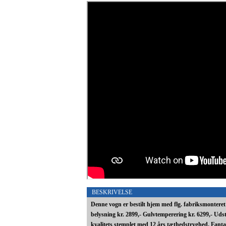
BESKRIVELSE
Denne vogn er bestilt hjem med flg. fabriksmontere
belysning kr. 2899,- Gulvtemperering kr. 6299,- Udsty
kvalitets stemplet med 12 års tæthedstryghed. Fan