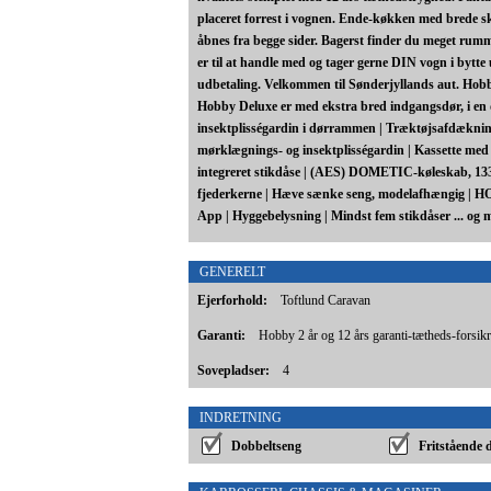
placeret forrest i vognen. Ende-køkken med brede sk
åbnes fra begge sider. Bagerst finder du meget rumm
er til at handle med og tager gerne DIN vogn i bytte 
udbetaling. Velkommen til Sønderjyllands aut. Hobby
Hobby Deluxe er med ekstra bred indgangsdør, i en 
insektplisségardin i dørrammen | Træktøjsafdækni
mørklægnings- og insektplisségardin | Kassette me
integreret stikdåse | (AES) DOMETIC-køleskab, 133
fjederkerne | Hæve sænke seng, modelafhængig | 
App | Hyggebelysning | Mindst fem stikdåser ... og 
GENERELT
Ejerforhold:
Toftlund Caravan
Garanti:
Hobby 2 år og 12 års garanti-tætheds-forsik
Sovepladser:
4
INDRETNING
Dobbeltseng
Fritstående 