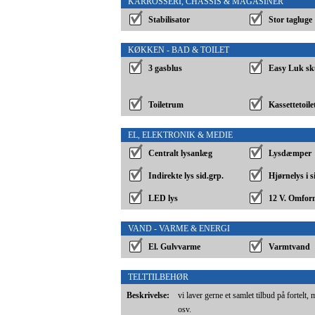
KARROSSERI, CHASSIS & MAGASINER
Stabilisator
Stor tagluge
KØKKEN - BAD & TOILET
3 gasblus
Easy Luk sk
Toiletrum
Kassettetoile
EL, ELEKTRONIK & MEDIE
Centralt lysanlæg
Lysdæmper
Indirekte lys sid.grp.
Hjørnelys i 
LED lys
12 V. Omfor
VAND - VARME & ENERGI
El. Gulvvarme
Varmtvand
TELTTILBEHØR
Beskrivelse:
vi laver gerne et samlet tilbud på fortelt,
osv.