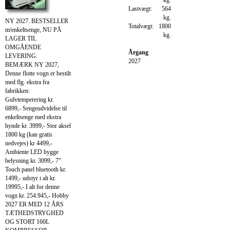
Lastvægt:
564
kg.
NY 2027. BESTSELLER
Totalvægt:
1800
m/enkeltsenge, NU PÅ
kg.
LAGER TIL
OMGÅENDE
Årgang
LEVERING.
2027
BEMÆRK NY 2027,
Denne flotte vogn er bestilt
med flg. ekstra fra
fabrikken:
Gulvtemperering kr.
6899,- Sengeudvidelse til
enkeltsenge med ekstra
hynde kr. 3999,- Stor aksel
1800 kg (kan gratis
nedvejes) kr 4499,-
Ambiente LED hygge
belysning kr. 3099,- 7"
Touch panel bluetooth kr.
1499,- udstyr i alt kr.
19995,- I alt for denne
vogn kr. 254.945,- Hobby
2027 ER MED 12 ÅRS
TÆTHEDSTRYGHED
OG STORT 160L