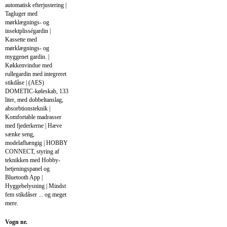
automatisk efterjustering |
Tagluger med
mørklægnings- og
insektplisségardin |
Kassette med
mørklægnings- og
myggenet gardin. |
Køkkenvindue med
rullegardin med integreret
stikdåse | (AES)
DOMETIC-køleskab, 133
liter, med dobbeltanslag,
absorbtionsteknik |
Komfortable madrasser
med fjederkerne | Hæve
sænke seng,
modelafhængig | HOBBY
CONNECT, styring af
teknikken med Hobby-
betjeningspanel og
Bluetooth App |
Hyggebelysning | Mindst
fem stikdåser ... og meget
mere.
Vogn nr.