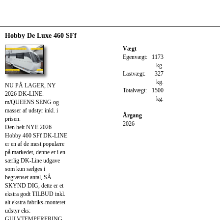
Hobby De Luxe 460 SFf
Vægt
Egenvægt:
1173
kg.
Lastvægt:
327
kg.
NU PÅ LAGER, NY
Totalvægt:
1500
2026 DK-LINE.
kg.
m/QUEENS SENG og
masser af udstyr inkl. i
Årgang
prisen.
2026
Den helt NYE 2026
Hobby 460 SFf DK-LINE
er en af de mest populære
på markedet, denne er i en
særlig DK-Line udgave
som kun sælges i
begrænset antal, SÅ
SKYND DIG, dette er et
ekstra godt TILBUD inkl.
alt ekstra fabriks-monteret
udstyr eks:
GULVTEMPERERING,