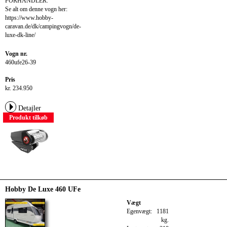
FORHANDLER.
Se alt om denne vogn her:
https://www.hobby-
caravan.de/dk/campingvogn/de-
luxe-dk-line/
Vogn nr.
460ufe26-39
Pris
kr. 234.950
Detajler
Produkt tilkøb
Hobby De Luxe 460 UFe
Vægt
Egenvægt:
1181
kg.