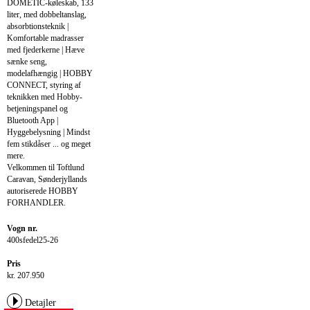
DOMETIC-køleskab, 133
liter, med dobbeltanslag,
absorbtionsteknik |
Komfortable madrasser
med fjederkerne | Hæve
sænke seng,
modelafhængig | HOBBY
CONNECT, styring af
teknikken med Hobby-
betjeningspanel og
Bluetooth App |
Hyggebelysning | Mindst
fem stikdåser ... og meget
mere.
Velkommen til Toftlund
Caravan, Sønderjyllands
autoriserede HOBBY
FORHANDLER.
Vogn nr.
400sfedel25-26
Pris
kr. 207.950
Detajler