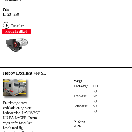
Pris
kr. 234.950
Detajler
Produkt tilkøb
Hobby Excellent 460 SL
Vægt
Egenvægt:
1121
kg.
Lastvægt:
379
kg.
Enkeltsenge samt
Totalvægt:
1500
endekøkken og stort
kg.
badeværelse. LAV VÆGT.
NU PÅ LAGER. Denne
Årgang
vogn er fra fabrikken
2026
bestilt med flg.