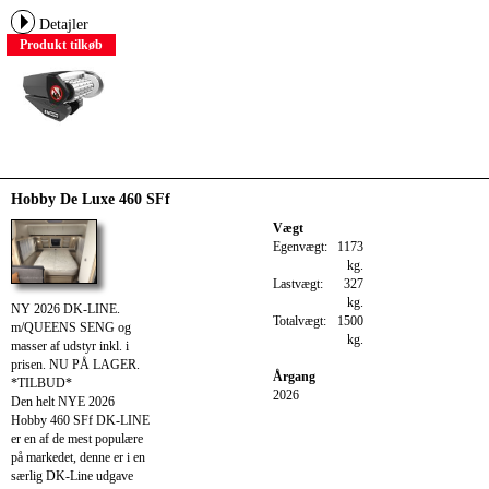
Detajler
Produkt tilkøb
Hobby De Luxe 460 SFf
Vægt
Egenvægt:
1173
kg.
Lastvægt:
327
kg.
NY 2026 DK-LINE.
Totalvægt:
1500
m/QUEENS SENG og
kg.
masser af udstyr inkl. i
prisen. NU PÅ LAGER.
Årgang
*TILBUD*
2026
Den helt NYE 2026
Hobby 460 SFf DK-LINE
er en af de mest populære
på markedet, denne er i en
særlig DK-Line udgave