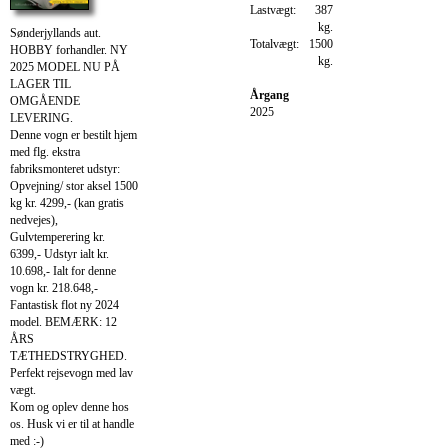
Lastvægt:
387
kg.
Sønderjyllands aut.
Totalvægt:
1500
HOBBY forhandler. NY
kg.
2025 MODEL NU PÅ
LAGER TIL
Årgang
OMGÅENDE
2025
LEVERING.
Denne vogn er bestilt hjem
med flg. ekstra
fabriksmonteret udstyr:
Opvejning/ stor aksel 1500
kg kr. 4299,- (kan gratis
nedvejes),
Gulvtemperering kr.
6399,- Udstyr ialt kr.
10.698,- Ialt for denne
vogn kr. 218.648,-
Fantastisk flot ny 2024
model. BEMÆRK: 12
ÅRS
TÆTHEDSTRYGHED.
Perfekt rejsevogn med lav
vægt.
Kom og oplev denne hos
os. Husk vi er til at handle
med :-)