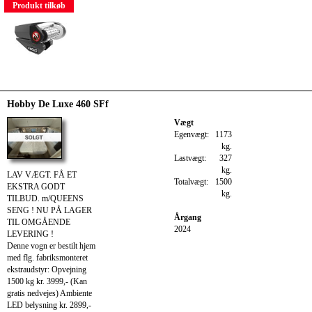
Produkt tilkøb
Hobby De Luxe 460 SFf
Vægt
Egenvægt:
1173
kg.
Lastvægt:
327
kg.
LAV VÆGT. FÅ ET
Totalvægt:
1500
EKSTRA GODT
kg.
TILBUD. m/QUEENS
SENG ! NU PÅ LAGER
Årgang
TIL OMGÅENDE
2024
LEVERING !
Denne vogn er bestilt hjem
med flg. fabriksmonteret
ekstraudstyr: Opvejning
1500 kg kr. 3999,- (Kan
gratis nedvejes) Ambiente
LED belysning kr. 2899,-