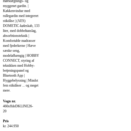
mørklægnings- og
myggenet gardin. |
Køkkenvindue med
rullegardin med integreret
stikdåse | (AES)
DOMETIC-køleskab, 133
liter, med dobbeltanslag,
absorbtionsteknik |
Komfortable madrasser
med fjederkerne | Hæve
sænke seng,
modelafhængig | HOBBY
CONNECT, styring af
teknikken med Hobby-
betjeningspanel og
Bluetooth App |
Hyggebelysning | Mindst
fem stikdåser ... og meget
mere.
Vogn nr.
460sffdeDKLINE26-
20
Pris
kr. 244.950