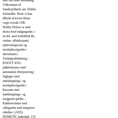
eller helt uden udbetaling.
Velkommen til
Sønderjyllands aut. Hobby
forhandler. Husk vi kan
tilbyde at levere denne
vogn overalt i DK.
Hobby Deluxe er med
ekstra bred indgangsdør, i
en del, med tredobbelt lås,
vindue, affaldsspand,
opbevaringsrum og
insektplisségardin i
dørrammen |
Træktøjsafdækning |
KNOTT ANS-
påløbsbremse med
automatisk efterjustering |
Tagluger med
mørklægnings- og
insektplisségardin |
Kassette med
mørklægnings- og
myggenet gardin. |
Køkkenvindue med
rullegardin med integreret
stikdåse | (AES)
DOMETIC-køleskab, 133