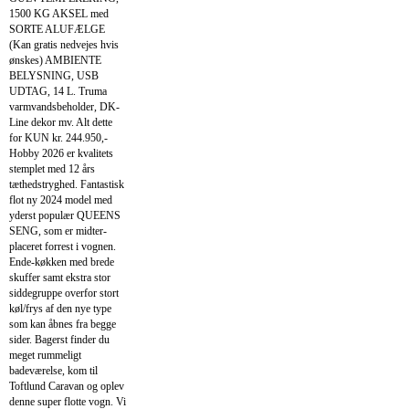
1500 KG AKSEL med
SORTE ALUFÆLGE
(Kan gratis nedvejes hvis
ønskes) AMBIENTE
BELYSNING, USB
UDTAG, 14 L. Truma
varmvandsbeholder, DK-
Line dekor mv. Alt dette
for KUN kr. 244.950,-
Hobby 2026 er kvalitets
stemplet med 12 års
tæthedstryghed. Fantastisk
flot ny 2024 model med
yderst populær QUEENS
SENG, som er midter-
placeret forrest i vognen.
Ende-køkken med brede
skuffer samt ekstra stor
siddegruppe overfor stort
køl/frys af den nye type
som kan åbnes fra begge
sider. Bagerst finder du
meget rummeligt
badeværelse, kom til
Toftlund Caravan og oplev
denne super flotte vogn. Vi