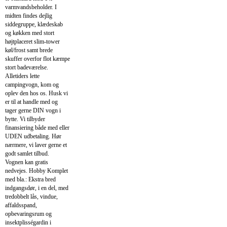
varmvandsbeholder. I
midten findes dejlig
siddegruppe, klædeskab
og køkken med stort
højtplaceret slim-tower
køl/frost samt brede
skuffer overfor flot kæmpe
stort badeværelse.
Alletiders lette
campingvogn, kom og
oplev den hos os. Husk vi
er til at handle med og
tager gerne DIN vogn i
bytte. Vi tilbyder
finansiering både med eller
UDEN udbetaling. Hør
nærmere, vi laver gerne et
godt samlet tilbud.
Vognen kan gratis
nedvejes. Hobby Komplet
med bla.: Ekstra bred
indgangsdør, i en del, med
tredobbelt lås, vindue,
affaldsspand,
opbevaringsrum og
insektplisségardin i