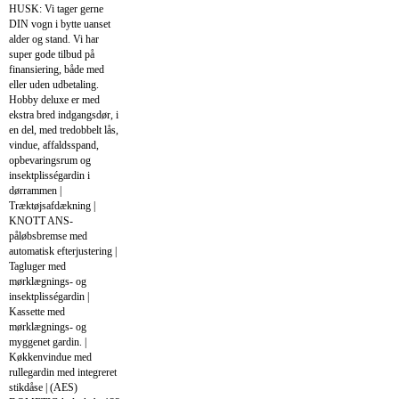
HUSK: Vi tager gerne
DIN vogn i bytte uanset
alder og stand. Vi har
super gode tilbud på
finansiering, både med
eller uden udbetaling.
Hobby deluxe er med
ekstra bred indgangsdør, i
en del, med tredobbelt lås,
vindue, affaldsspand,
opbevaringsrum og
insektplisségardin i
dørrammen |
Træktøjsafdækning |
KNOTT ANS-
påløbsbremse med
automatisk efterjustering |
Tagluger med
mørklægnings- og
insektplisségardin |
Kassette med
mørklægnings- og
myggenet gardin. |
Køkkenvindue med
rullegardin med integreret
stikdåse | (AES)