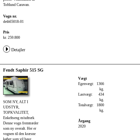
Toftlund Caravan.
Vogn nr.
deth65018-01
Pris
kr. 259.800
Detajler
Fendt Saphir 515 SG
Vægt
Egenvægt:
1366
kg.
Lastvægt:
434
kg.
SOM NY, ALT I
Totalvægt:
1800
UDSTYR,
kg.
TOPKVALITET,
Enkeltseng m/udtræk
Årgang
Denne vogn fremtræder
2020
som ny overalt. Her er
vognen til den kræsne
køber som vil have