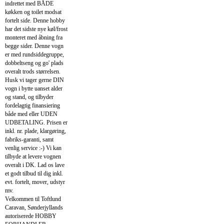
indrettet med BÅDE
køkken og toilet modsat
fortelt side. Denne hobby
har det sidste nye køl/frost
monteret med åbning fra
begge sider. Denne vogn
er med rundsiddegruppe,
dobbeltseng og go' plads
overalt trods størrelsen.
Husk vi tager gerne DIN
vogn i bytte uanset alder
og stand, og tilbyder
fordelagtig finansiering
både med eller UDEN
UDBETALING. Prisen er
inkl. nr. plade, klargøring,
fabriks-garanti, samt
venlig service :-) Vi kan
tilbyde at levere vognen
overalt i DK. Lad os lave
et godt tilbud til dig inkl.
evt. fortelt, mover, udstyr
mv.
Velkommen til Toftlund
Caravan, Sønderjyllands
autoriserede HOBBY