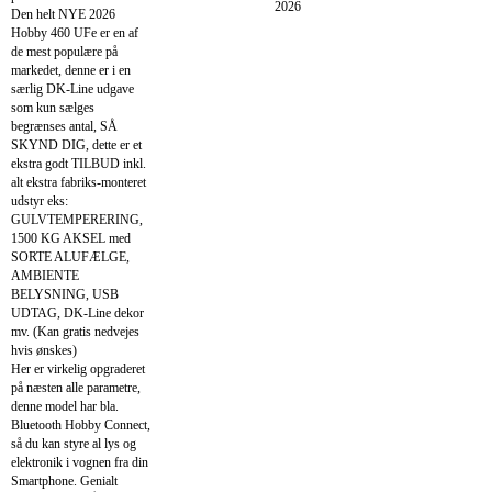
2026
Den helt NYE 2026
Hobby 460 UFe er en af
de mest populære på
markedet, denne er i en
særlig DK-Line udgave
som kun sælges
begrænses antal, SÅ
SKYND DIG, dette er et
ekstra godt TILBUD inkl.
alt ekstra fabriks-monteret
udstyr eks:
GULVTEMPERERING,
1500 KG AKSEL med
SORTE ALUFÆLGE,
AMBIENTE
BELYSNING, USB
UDTAG, DK-Line dekor
mv. (Kan gratis nedvejes
hvis ønskes)
Her er virkelig opgraderet
på næsten alle parametre,
denne model har bla.
Bluetooth Hobby Connect,
så du kan styre al lys og
elektronik i vognen fra din
Smartphone. Genialt