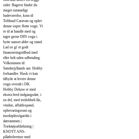
sider. Bagerst finder du
meget rummeligt
badeværelse, kom til
Toftlund Caravan og oplev
denne super flotte vogn. Vi
er til at handle med og
tager gerne DIN vogn i
bytte uanset alder og stand.
Lad os gi' et godt
finansieringstilbud med
eller helt uden udbetaling.
Velkommen til
Sønderjyllands aut. Hobby
forhandler. Husk vi kan
tilbyde at levere denne
vogn overalt i DK.
Hobby Deluxe er med
ekstra bred indgangsdør, i
en del, med tredobbelt lås,
vindue, affaldsspand,
opbevaringsrum og
insektplisségardin i
dørrammen |
Træktøjsafdækning |
KNOTT ANS-
påløbsbremse med