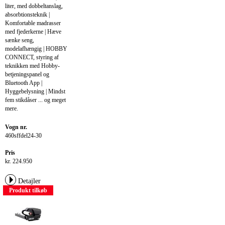
liter, med dobbeltanslag,
absorbtionsteknik |
Komfortable madrasser
med fjederkerne | Hæve
sænke seng,
modelafhængig | HOBBY
CONNECT, styring af
teknikken med Hobby-
betjeningspanel og
Bluetooth App |
Hyggebelysning | Mindst
fem stikdåser ... og meget
mere.
Vogn nr.
460sffdel24-30
Pris
kr. 224.950
Detajler
Produkt tilkøb