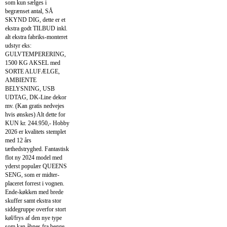
som kun sælges i
begrænset antal, SÅ
SKYND DIG, dette er et
ekstra godt TILBUD inkl.
alt ekstra fabriks-monteret
udstyr eks:
GULVTEMPERERING,
1500 KG AKSEL med
SORTE ALUFÆLGE,
AMBIENTE
BELYSNING, USB
UDTAG, DK-Line dekor
mv. (Kan gratis nedvejes
hvis ønskes) Alt dette for
KUN kr. 244.950,- Hobby
2026 er kvalitets stemplet
med 12 års
tæthedstryghed. Fantastisk
flot ny 2024 model med
yderst populær QUEENS
SENG, som er midter-
placeret forrest i vognen.
Ende-køkken med brede
skuffer samt ekstra stor
siddegruppe overfor stort
køl/frys af den nye type
som kan åbnes fra begge