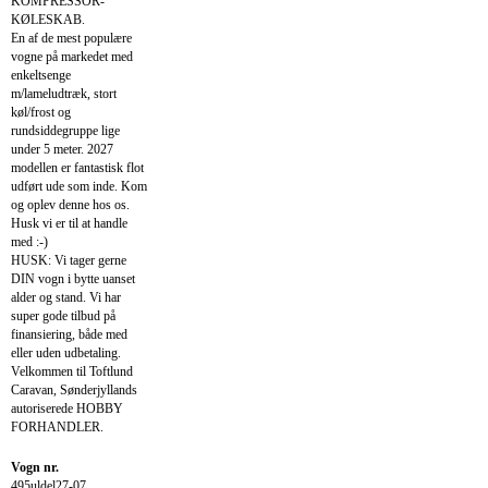
KOMPRESSOR-
KØLESKAB.
En af de mest populære
vogne på markedet med
enkeltsenge
m/lameludtræk, stort
køl/frost og
rundsiddegruppe lige
under 5 meter. 2027
modellen er fantastisk flot
udført ude som inde. Kom
og oplev denne hos os.
Husk vi er til at handle
med :-)
HUSK: Vi tager gerne
DIN vogn i bytte uanset
alder og stand. Vi har
super gode tilbud på
finansiering, både med
eller uden udbetaling.
Velkommen til Toftlund
Caravan, Sønderjyllands
autoriserede HOBBY
FORHANDLER.
Vogn nr.
495uldel27-07