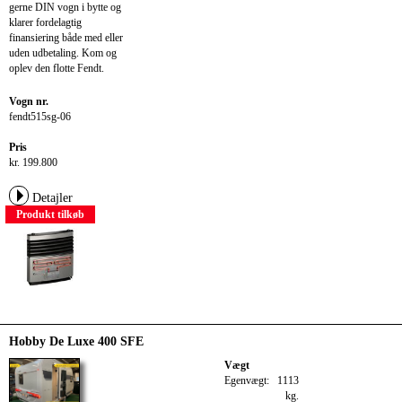
gerne DIN vogn i bytte og
klarer fordelagtig
finansiering både med eller
uden udbetaling. Kom og
oplev den flotte Fendt.
Vogn nr.
fendt515sg-06
Pris
kr. 199.800
Detajler
Produkt tilkøb
Hobby De Luxe 400 SFE
Vægt
Egenvægt:
1113
kg.