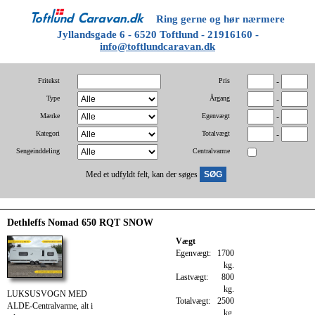
Ring gerne og hør nærmere
Jyllandsgade 6 - 6520 Toftlund - 21916160 -
info@toftlundcaravan.dk
Fritekst
Pris
-
Type
Årgang
-
Mærke
Egenvægt
-
Kategori
Totalvægt
-
Sengeinddeling
Centralvarme
Med et udfyldt felt, kan der søges
Dethleffs Nomad 650 RQT SNOW
Vægt
Egenvægt:
1700
kg.
Lastvægt:
800
kg.
LUKSUSVOGN MED
Totalvægt:
2500
ALDE-Centralvarme, alt i
kg.