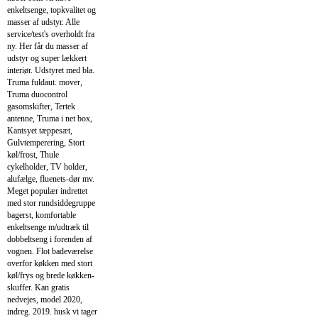
enkeltsenge, topkvalitet og
masser af udstyr. Alle
service/test's overholdt fra
ny. Her får du masser af
udstyr og super lækkert
interiør. Udstyret med bla.
Truma fuldaut. mover,
Truma duocontrol
gasomskifter, Tertek
antenne, Truma i net box,
Kantsyet tæppesæt,
Gulvtemperering, Stort
køl/frost, Thule
cykelholder, TV holder,
alufælge, fluenets-dør mv.
Meget populær indrettet
med stor rundsiddegruppe
bagerst, komfortable
enkeltsenge m/udtræk til
dobbeltseng i forenden af
vognen. Flot badeværelse
overfor køkken med stort
køl/frys og brede køkken-
skuffer. Kan gratis
nedvejes, model 2020,
indreg. 2019. husk vi tager