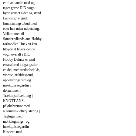
er til at handle med og
tager gerne DIN vogn i
bytte uanset alder og stand.
Lad os gi' et godt
finansieringstilbud med
eller helt uden udbetaling.
Velkommen til
Sønderjyllands aut. Hobby
forhandler. Husk vi kan
tilbyde at levere denne
vogn overalt i DK.
Hobby Deluxe er med
ekstra bred indgangsdør, i
en del, med tredobbelt lås,
vindue, affaldsspand,
opbevaringsrum og
insektplisségardin i
dørrammen |
Træktøjsafdækning |
KNOTT ANS-
påløbsbremse med
automatisk efterjustering |
Tagluger med
mørklægnings- og
insektplisségardin |
Kassette med