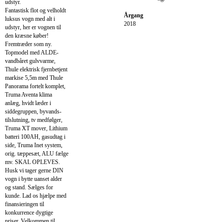
udstyr.
Fantastisk flot og velholdt
Årgang
luksus vogn med alt i
2018
udstyr, her er vognen til
den kræsne køber!
Fremtræder som ny.
Topmodel med ALDE-
vandbåret gulvvarme,
Thule elektrisk fjernbetjent
markise 5,5m med Thule
Panorama fortelt komplet,
Truma Aventa klima
anlæg, hvidt læder i
siddegruppen, byvands-
tilslutning, tv medfølger,
Truma XT mover, Lithium
batteri 100AH, gasudtag i
side, Truma Inet system,
orig. tæppesæt, ALU fælge
mv. SKAL OPLEVES.
Husk vi tager gerne DIN
vogn i bytte uanset alder
og stand. Sælges for
kunde. Lad os hjælpe med
finansieringen til
konkurrence dygtige
priser. Velkommen til