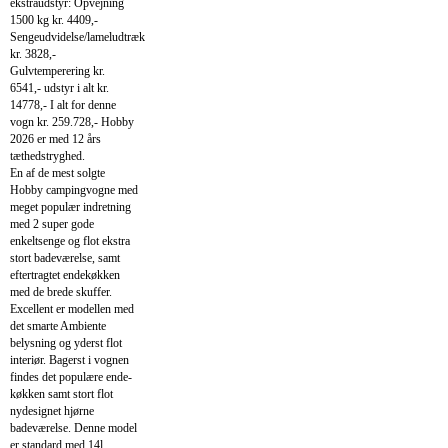
ekstraudstyr: Opvejning
1500 kg kr. 4409,-
Sengeudvidelse/lameludtræk
kr. 3828,-
Gulvtemperering kr.
6541,- udstyr i alt kr.
14778,- I alt for denne
vogn kr. 259.728,- Hobby
2026 er med 12 års
tæthedstryghed.
En af de mest solgte
Hobby campingvogne med
meget populær indretning
med 2 super gode
enkeltsenge og flot ekstra
stort badeværelse, samt
eftertragtet endekøkken
med de brede skuffer.
Excellent er modellen med
det smarte Ambiente
belysning og yderst flot
interiør. Bagerst i vognen
findes det populære ende-
køkken samt stort flot
nydesignet hjørne
badeværelse. Denne model
er standard med 14l