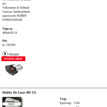
mv.
Velkommen til Toftlund
Caravan, Sønderjyllands
autoriserede HOBBY
FORHANDLER.
Vogn nr.
460ufe26-14
Pris
kr. 234.950
Detajler
Produkt tilkøb
Hobby De Luxe 495 UL
Vægt
Egenvægt:
1236
kg.