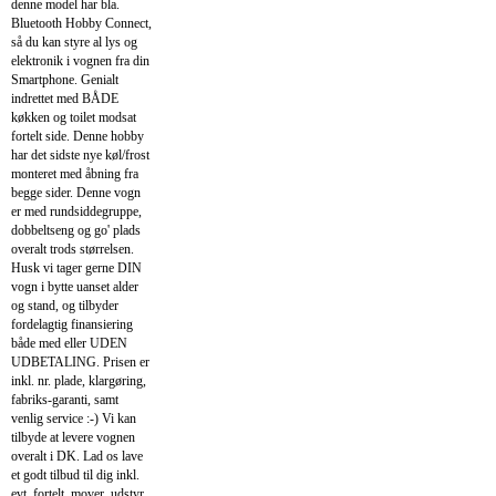
denne model har bla.
Bluetooth Hobby Connect,
så du kan styre al lys og
elektronik i vognen fra din
Smartphone. Genialt
indrettet med BÅDE
køkken og toilet modsat
fortelt side. Denne hobby
har det sidste nye køl/frost
monteret med åbning fra
begge sider. Denne vogn
er med rundsiddegruppe,
dobbeltseng og go' plads
overalt trods størrelsen.
Husk vi tager gerne DIN
vogn i bytte uanset alder
og stand, og tilbyder
fordelagtig finansiering
både med eller UDEN
UDBETALING. Prisen er
inkl. nr. plade, klargøring,
fabriks-garanti, samt
venlig service :-) Vi kan
tilbyde at levere vognen
overalt i DK. Lad os lave
et godt tilbud til dig inkl.
evt. fortelt, mover, udstyr