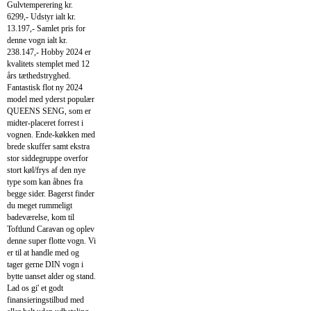
Gulvtemperering kr.
6299,- Udstyr ialt kr.
13.197,- Samlet pris for
denne vogn ialt kr.
238.147,- Hobby 2024 er
kvalitets stemplet med 12
års tæthedstryghed.
Fantastisk flot ny 2024
model med yderst populær
QUEENS SENG, som er
midter-placeret forrest i
vognen. Ende-køkken med
brede skuffer samt ekstra
stor siddegruppe overfor
stort køl/frys af den nye
type som kan åbnes fra
begge sider. Bagerst finder
du meget rummeligt
badeværelse, kom til
Toftlund Caravan og oplev
denne super flotte vogn. Vi
er til at handle med og
tager gerne DIN vogn i
bytte uanset alder og stand.
Lad os gi' et godt
finansieringstilbud med