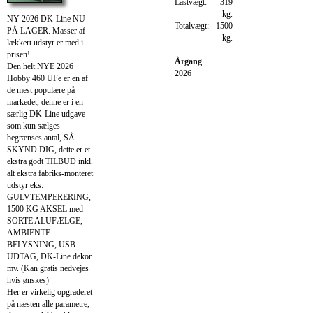
Lastvægt:
319
kg.
NY 2026 DK-Line NU
Totalvægt:
1500
PÅ LAGER. Masser af
kg.
lækkert udstyr er med i
prisen!
Årgang
Den helt NYE 2026
2026
Hobby 460 UFe er en af
de mest populære på
markedet, denne er i en
særlig DK-Line udgave
som kun sælges
begrænses antal, SÅ
SKYND DIG, dette er et
ekstra godt TILBUD inkl.
alt ekstra fabriks-monteret
udstyr eks:
GULVTEMPERERING,
1500 KG AKSEL med
SORTE ALUFÆLGE,
AMBIENTE
BELYSNING, USB
UDTAG, DK-Line dekor
mv. (Kan gratis nedvejes
hvis ønskes)
Her er virkelig opgraderet
på næsten alle parametre,