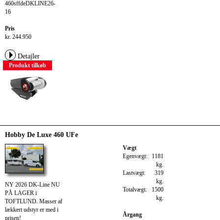
460sffdeDKLINE26-
16
Pris
kr. 244.950
Detajler
Produkt tilkøb
Hobby De Luxe 460 UFe
Vægt
Egenvægt:
1181
kg.
Lastvægt:
319
kg.
NY 2026 DK-Line NU
Totalvægt:
1500
PÅ LAGER i
kg.
TOFTLUND. Masser af
lækkert udstyr er med i
Årgang
prisen!