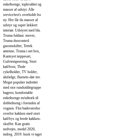
enkeltsenge, topkvalitet og
masser af udstyr. Alle
service/test's overholdt fra
ny. Her får du masser af
udstyr og super lækkert
interiør. Udstyret med bla.
Truma fuldaut. mover,
Truma duocontrol
gasomskifter, Tertek
antenne, Truma i net box,
Kantsyet tæppesæt,
Gulvtemperering, Stort
køl/frost, Thule
cykelholder, TV holder,
alufælge, fluenets-dør mv.
Meget populær indrettet
med stor rundsiddegruppe
bagerst, komfortable
enkeltsenge m/udtræk til
dobbeltseng i forenden af
vognen. Flot badeværelse
overfor køkken med stort
køl/frys og brede køkken-
skuffer. Kan gratis
nedvejes, model 2020,
indreg. 2019. husk vi tager