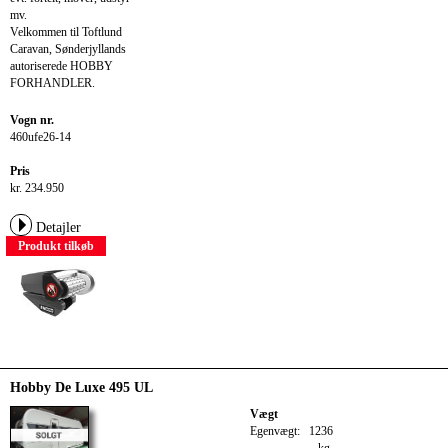
mv.
Velkommen til Toftlund
Caravan, Sønderjyllands
autoriserede HOBBY
FORHANDLER.
Vogn nr.
460ufe26-14
Pris
kr. 234.950
Detajler
Produkt tilkøb
Hobby De Luxe 495 UL
Vægt
Egenvægt:
1236
kg.