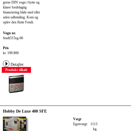
gerne DIN vogn i bytte og
klarer fordelagtig
finansiering både med eller
uden udbetaling. Kom og
oplev den flotte Fendt.
Vogn nr.
fendt515sg-06
Pris
kr. 199.800
Detajler
Produkt tilkøb
Hobby De Luxe 400 SFE
Vægt
Egenvægt:
1113
kg.