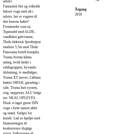
udstyr.
Fantastisk flot og velholdt
Årgang
luksus vogn med alt i
2018
udstyr, her er vognen til
den kræsne køber!
Fremtræder som ny.
Topmodel med ALDE-
vandbåret gulvvarme,
Thule elektrisk fjernbetjent
markise 5,5m med Thule
Panorama fortelt komplet,
Truma Aventa klima
anlæg, hvidt læder i
siddegruppen, byvands-
tilslutning, tv medfølger,
Truma XT mover, Lithium
batteri 100AH, gasudtag i
side, Truma Inet system,
orig. tæppesæt, ALU fælge
mv. SKAL OPLEVES.
Husk vi tager gerne DIN
vogn i bytte uanset alder
og stand. Sælges for
kunde. Lad os hjælpe med
finansieringen til
konkurrence dygtige
priser. Velkommen til