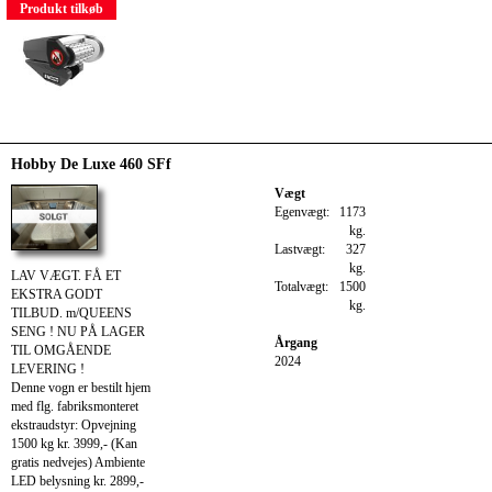
Produkt tilkøb
Hobby De Luxe 460 SFf
Vægt
Egenvægt:
1173
kg.
Lastvægt:
327
kg.
LAV VÆGT. FÅ ET
Totalvægt:
1500
EKSTRA GODT
kg.
TILBUD. m/QUEENS
SENG ! NU PÅ LAGER
Årgang
TIL OMGÅENDE
2024
LEVERING !
Denne vogn er bestilt hjem
med flg. fabriksmonteret
ekstraudstyr: Opvejning
1500 kg kr. 3999,- (Kan
gratis nedvejes) Ambiente
LED belysning kr. 2899,-