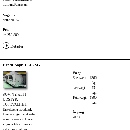
Toftlund Caravan.
Vogn nr.
deth65018-01
Pris
kr. 259.800
Detajler
Fendt Saphir 515 SG
Vægt
Egenvægt:
1366
kg.
Lastvægt:
434
kg.
SOM NY, ALT I
Totalvægt:
1800
UDSTYR,
kg.
TOPKVALITET,
Enkeltseng m/udtræk
Årgang
Denne vogn fremtræder
2020
som ny overalt. Her er
vognen til den kræsne
køber som vil have