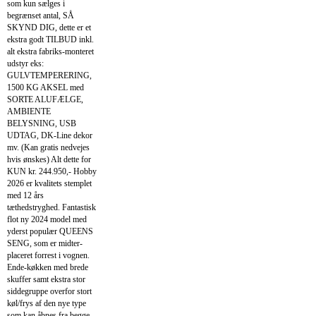
som kun sælges i
begrænset antal, SÅ
SKYND DIG, dette er et
ekstra godt TILBUD inkl.
alt ekstra fabriks-monteret
udstyr eks:
GULVTEMPERERING,
1500 KG AKSEL med
SORTE ALUFÆLGE,
AMBIENTE
BELYSNING, USB
UDTAG, DK-Line dekor
mv. (Kan gratis nedvejes
hvis ønskes) Alt dette for
KUN kr. 244.950,- Hobby
2026 er kvalitets stemplet
med 12 års
tæthedstryghed. Fantastisk
flot ny 2024 model med
yderst populær QUEENS
SENG, som er midter-
placeret forrest i vognen.
Ende-køkken med brede
skuffer samt ekstra stor
siddegruppe overfor stort
køl/frys af den nye type
som kan åbnes fra begge