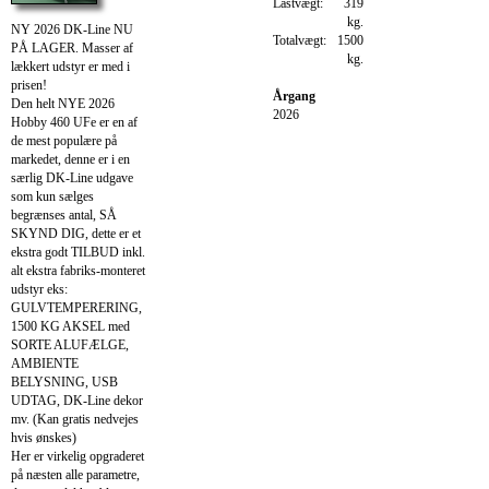
Lastvægt:
319
kg.
NY 2026 DK-Line NU
Totalvægt:
1500
PÅ LAGER. Masser af
kg.
lækkert udstyr er med i
prisen!
Årgang
Den helt NYE 2026
2026
Hobby 460 UFe er en af
de mest populære på
markedet, denne er i en
særlig DK-Line udgave
som kun sælges
begrænses antal, SÅ
SKYND DIG, dette er et
ekstra godt TILBUD inkl.
alt ekstra fabriks-monteret
udstyr eks:
GULVTEMPERERING,
1500 KG AKSEL med
SORTE ALUFÆLGE,
AMBIENTE
BELYSNING, USB
UDTAG, DK-Line dekor
mv. (Kan gratis nedvejes
hvis ønskes)
Her er virkelig opgraderet
på næsten alle parametre,