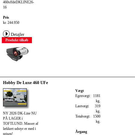
460sffdeDKLINE26-
16
Pris
kr. 244.950
Detajler
Produkt tilkøb
Hobby De Luxe 460 UFe
Vægt
Egenvægt:
1181
kg.
Lastvægt:
319
kg.
NY 2026 DK-Line NU
Totalvægt:
1500
PÅ LAGER i
kg.
TOFTLUND. Masser af
lækkert udstyr er med i
Årgang
prisen!