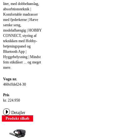
liter, med dobbeltanslag,
absorbtionsteknik |
Komfortable madrasser
med fjederkerne | Hæve
sænke seng,
modelafhængig | HOBBY
CONNECT, styring af
teknikken med Hobby-
betjeningspanel og
Bluetooth App |
Hyggebelysning | Mindst
fem stikdåser ... og meget
mere.
Vogn nr.
460sffdel24-30
Pris
kr. 224.950
Detajler
Produkt tilkøb