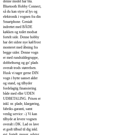
denne model har bla.
Bluetooth Hobby Connect,
så du kan styre al lys og
elektronik i vognen fra din
Smartphone. Genialt
indrettet med BÅDE
køkken og toilet modsat
fortelt side. Denne hobby
har det sidste nye køl/frost
monteret med åbning fra
begge sider. Denne vogn
er med rundsiddegruppe,
dobbeltseng og go' plads
overalt trods størrelsen.
Husk vi tager gerne DIN
vogn i bytte uanset alder
og stand, og tilbyder
fordelagtig finansiering
både med eller UDEN
UDBETALING. Prisen er
inkl. nr. plade, klargøring,
fabriks-garanti, samt
venlig service :-) Vi kan
tilbyde at levere vognen
overalt i DK. Lad os lave
et godt tilbud til dig inkl.
evt. fortelt, mover, udstyr