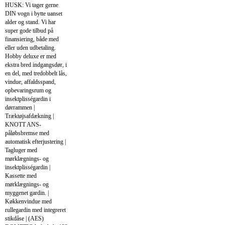
HUSK: Vi tager gerne
DIN vogn i bytte uanset
alder og stand. Vi har
super gode tilbud på
finansiering, både med
eller uden udbetaling.
Hobby deluxe er med
ekstra bred indgangsdør, i
en del, med tredobbelt lås,
vindue, affaldsspand,
opbevaringsrum og
insektplisségardin i
dørrammen |
Træktøjsafdækning |
KNOTT ANS-
påløbsbremse med
automatisk efterjustering |
Tagluger med
mørklægnings- og
insektplisségardin |
Kassette med
mørklægnings- og
myggenet gardin. |
Køkkenvindue med
rullegardin med integreret
stikdåse | (AES)