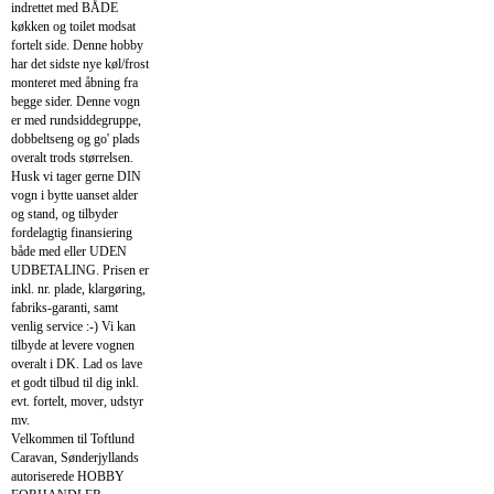
indrettet med BÅDE
køkken og toilet modsat
fortelt side. Denne hobby
har det sidste nye køl/frost
monteret med åbning fra
begge sider. Denne vogn
er med rundsiddegruppe,
dobbeltseng og go' plads
overalt trods størrelsen.
Husk vi tager gerne DIN
vogn i bytte uanset alder
og stand, og tilbyder
fordelagtig finansiering
både med eller UDEN
UDBETALING. Prisen er
inkl. nr. plade, klargøring,
fabriks-garanti, samt
venlig service :-) Vi kan
tilbyde at levere vognen
overalt i DK. Lad os lave
et godt tilbud til dig inkl.
evt. fortelt, mover, udstyr
mv.
Velkommen til Toftlund
Caravan, Sønderjyllands
autoriserede HOBBY