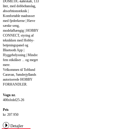
DOMETIC-køleskab, 133
liter, med dobbeltanslag,
absorbtionsteknik |
Komfortable madrasser
med fjederkerne | Hæve
sænke seng,
modelafhængig | HOBBY
CONNECT, styring af
teknikken med Hobby-
betjeningspanel og
Bluetooth App |
Hyggebelysning | Mindst
fem stikdåser ... og meget
mere.
Velkommen til Toftlund
Caravan, Sønderjyllands
autoriserede HOBBY
FORHANDLER.
Vogn nr.
400sfedel25-26
Pris
kr. 207.950
Detajler