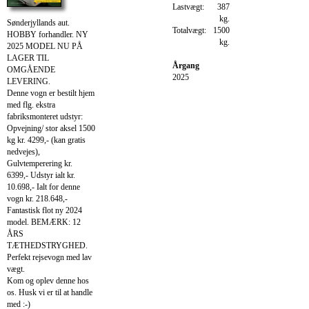
Lastvægt:
387
kg.
Sønderjyllands aut.
Totalvægt:
1500
HOBBY forhandler. NY
kg.
2025 MODEL NU PÅ
LAGER TIL
Årgang
OMGÅENDE
2025
LEVERING.
Denne vogn er bestilt hjem
med flg. ekstra
fabriksmonteret udstyr:
Opvejning/ stor aksel 1500
kg kr. 4299,- (kan gratis
nedvejes),
Gulvtemperering kr.
6399,- Udstyr ialt kr.
10.698,- Ialt for denne
vogn kr. 218.648,-
Fantastisk flot ny 2024
model. BEMÆRK: 12
ÅRS
TÆTHEDSTRYGHED.
Perfekt rejsevogn med lav
vægt.
Kom og oplev denne hos
os. Husk vi er til at handle
med :-)