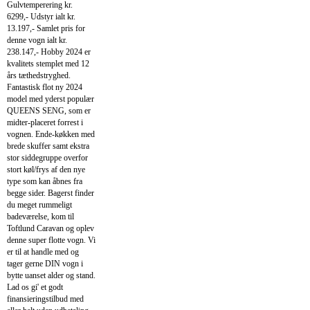
Gulvtemperering kr.
6299,- Udstyr ialt kr.
13.197,- Samlet pris for
denne vogn ialt kr.
238.147,- Hobby 2024 er
kvalitets stemplet med 12
års tæthedstryghed.
Fantastisk flot ny 2024
model med yderst populær
QUEENS SENG, som er
midter-placeret forrest i
vognen. Ende-køkken med
brede skuffer samt ekstra
stor siddegruppe overfor
stort køl/frys af den nye
type som kan åbnes fra
begge sider. Bagerst finder
du meget rummeligt
badeværelse, kom til
Toftlund Caravan og oplev
denne super flotte vogn. Vi
er til at handle med og
tager gerne DIN vogn i
bytte uanset alder og stand.
Lad os gi' et godt
finansieringstilbud med