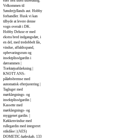
eller helt uden udbetaling.
Velkommen til
Sønderjyllands aut. Hobby
forhandler. Husk vi kan
tilbyde at levere denne
vogn overalt i DK.
Hobby Deluxe er med
ekstra bred indgangsdør, i
en del, med tredobbelt lås,
vindue, affaldsspand,
opbevaringsrum og
insektplisségardin i
dørrammen |
Træktøjsafdækning |
KNOTT ANS-
påløbsbremse med
automatisk efterjustering |
Tagluger med
mørklægnings- og
insektplisségardin |
Kassette med
mørklægnings- og
myggenet gardin. |
Køkkenvindue med
rullegardin med integreret
stikdåse | (AES)
DOMETIC-køleskab, 133