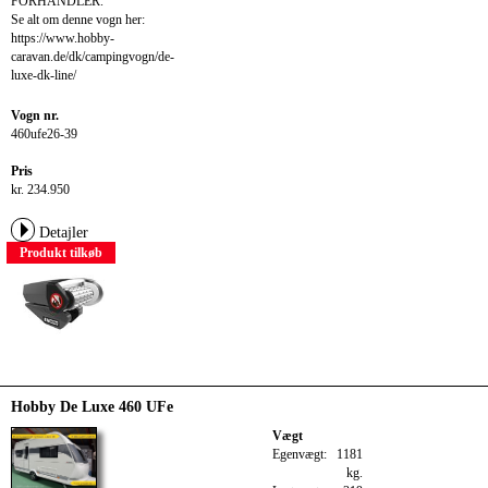
FORHANDLER.
Se alt om denne vogn her:
https://www.hobby-
caravan.de/dk/campingvogn/de-
luxe-dk-line/
Vogn nr.
460ufe26-39
Pris
kr. 234.950
Detajler
Produkt tilkøb
Hobby De Luxe 460 UFe
Vægt
Egenvægt:
1181
kg.