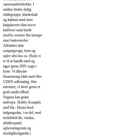
varmvandsbeholder. I
midten findes dejlig
siddegruppe, klædeskab
og køkken med stort
højtplaceret slim-tower
køl/frost samt brede
skuffer overfor flot kæmpe
stort badeværelse.
Alletiders lette
campingvogn, kom og
oplev den hos os. Husk vi
er til at handle med og
tager gerne DIN vogn i
bytte. Vi tilbyder
finansiering både med eller
UDEN udbetaling. Hør
nærmere, vi laver gerne et
godt samlet tilbud.
Vognen kan gratis
nedvejes. Hobby Komplet
med bla.: Ekstra bred
indgangsdør, i en del, med
tredobbelt lås, vindue,
affaldsspand,
opbevaringsrum og
insektplisségardin i