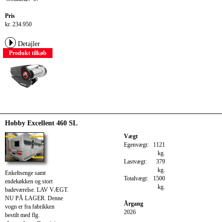
Pris
kr. 234.950
Detajler
Produkt tilkøb
Hobby Excellent 460 SL
Vægt
Egenvægt:
1121
kg.
Lastvægt:
379
kg.
Enkeltsenge samt
Totalvægt:
1500
endekøkken og stort
kg.
badeværelse. LAV VÆGT.
NU PÅ LAGER. Denne
Årgang
vogn er fra fabrikken
2026
bestilt med flg.