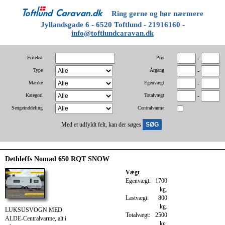
Ring gerne og hør nærmere
Jyllandsgade 6 - 6520 Toftlund - 21916160 -
info@toftlundcaravan.dk
Fritekst
Pris
-
Type
Årgang
-
Mærke
Egenvægt
-
Kategori
Totalvægt
-
Sengeinddeling
Centralvarme
Med et udfyldt felt, kan der søges
Dethleffs Nomad 650 RQT SNOW
Vægt
Egenvægt:
1700
kg.
Lastvægt:
800
kg.
LUKSUSVOGN MED
Totalvægt:
2500
ALDE-Centralvarme, alt i
kg.