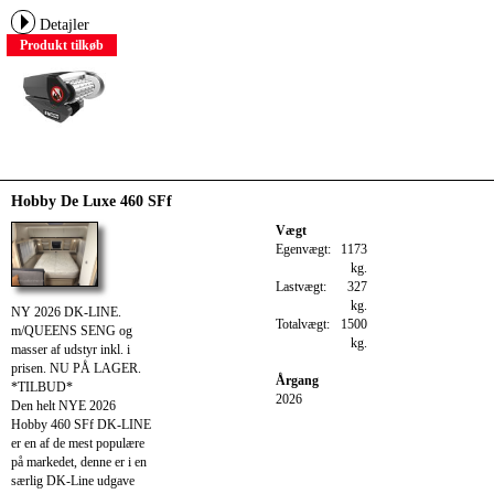
Detajler
Produkt tilkøb
Hobby De Luxe 460 SFf
Vægt
Egenvægt:
1173
kg.
Lastvægt:
327
kg.
NY 2026 DK-LINE.
Totalvægt:
1500
m/QUEENS SENG og
kg.
masser af udstyr inkl. i
prisen. NU PÅ LAGER.
Årgang
*TILBUD*
2026
Den helt NYE 2026
Hobby 460 SFf DK-LINE
er en af de mest populære
på markedet, denne er i en
særlig DK-Line udgave