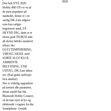
2026
Den helt NYE 2026
Hobby 460 UFe er en af
de mest populære på
markedet, denne er i en
særlig DK-Line udgave
som kun sælges
begrænses antal, SÅ
SKYND DIG, dette er et
ekstra godt TILBUD inkl.
alt ekstra fabriks-monteret
udstyr eks:
GULVTEMPERERING,
1500 KG AKSEL med
SORTE ALUFÆLGE,
AMBIENTE
BELYSNING, USB
UDTAG, DK-Line dekor
mv. (Kan gratis nedvejes
hvis ønskes)
Her er virkelig opgraderet
på næsten alle parametre,
denne model har bla.
Bluetooth Hobby Connect,
så du kan styre al lys og
elektronik i vognen fra din
Smartphone. Genialt