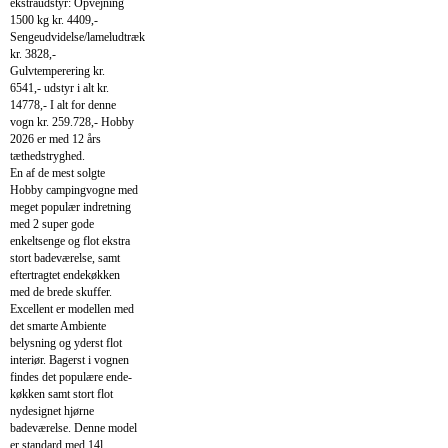
ekstraudstyr: Opvejning
1500 kg kr. 4409,-
Sengeudvidelse/lameludtræk
kr. 3828,-
Gulvtemperering kr.
6541,- udstyr i alt kr.
14778,- I alt for denne
vogn kr. 259.728,- Hobby
2026 er med 12 års
tæthedstryghed.
En af de mest solgte
Hobby campingvogne med
meget populær indretning
med 2 super gode
enkeltsenge og flot ekstra
stort badeværelse, samt
eftertragtet endekøkken
med de brede skuffer.
Excellent er modellen med
det smarte Ambiente
belysning og yderst flot
interiør. Bagerst i vognen
findes det populære ende-
køkken samt stort flot
nydesignet hjørne
badeværelse. Denne model
er standard med 14l