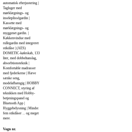
automatisk efterjustering |
Tagluger med
mørklægnings- og
insektplisségardin |
Kassette med
mørklægnings- og
myggenet gardin. |
Køkkenvindue med
rullegardin med integreret
stikdåse | (AES)
DOMETIC-køleskab, 133
liter, med dobbeltanslag,
absorbtionsteknik |
Komfortable madrasser
med fjederkerne | Hæve
sænke seng,
modelafhængig | HOBBY
CONNECT, styring af
teknikken med Hobby-
betjeningspanel og
Bluetooth App |
Hyggebelysning | Mindst
fem stikdåser ... og meget
mere.
Vogn nr.