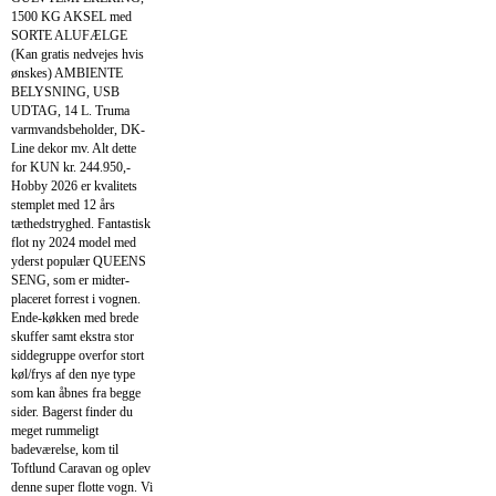
1500 KG AKSEL med
SORTE ALUFÆLGE
(Kan gratis nedvejes hvis
ønskes) AMBIENTE
BELYSNING, USB
UDTAG, 14 L. Truma
varmvandsbeholder, DK-
Line dekor mv. Alt dette
for KUN kr. 244.950,-
Hobby 2026 er kvalitets
stemplet med 12 års
tæthedstryghed. Fantastisk
flot ny 2024 model med
yderst populær QUEENS
SENG, som er midter-
placeret forrest i vognen.
Ende-køkken med brede
skuffer samt ekstra stor
siddegruppe overfor stort
køl/frys af den nye type
som kan åbnes fra begge
sider. Bagerst finder du
meget rummeligt
badeværelse, kom til
Toftlund Caravan og oplev
denne super flotte vogn. Vi