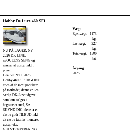
Hobby De Luxe 460 SFf
Vægt
Egenvægt:
1173
kg.
Lastvægt:
327
kg.
NU PÅ LAGER, NY
Totalvægt:
1500
2026 DK-LINE.
kg.
m/QUEENS SENG og
masser af udstyr inkl. i
Årgang
prisen.
2026
Den helt NYE 2026
Hobby 460 SFf DK-LINE
er en af de mest populære
på markedet, denne er i en
særlig DK-Line udgave
som kun sælges i
begrænset antal, SÅ
SKYND DIG, dette er et
ekstra godt TILBUD inkl.
alt ekstra fabriks-monteret
udstyr eks:
GULVTEMPERERING,