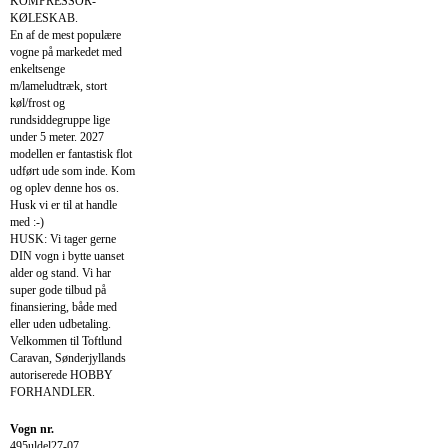
KOMPRESSOR-
KØLESKAB.
En af de mest populære
vogne på markedet med
enkeltsenge
m/lameludtræk, stort
køl/frost og
rundsiddegruppe lige
under 5 meter. 2027
modellen er fantastisk flot
udført ude som inde. Kom
og oplev denne hos os.
Husk vi er til at handle
med :-)
HUSK: Vi tager gerne
DIN vogn i bytte uanset
alder og stand. Vi har
super gode tilbud på
finansiering, både med
eller uden udbetaling.
Velkommen til Toftlund
Caravan, Sønderjyllands
autoriserede HOBBY
FORHANDLER.
Vogn nr.
495uldel27-07