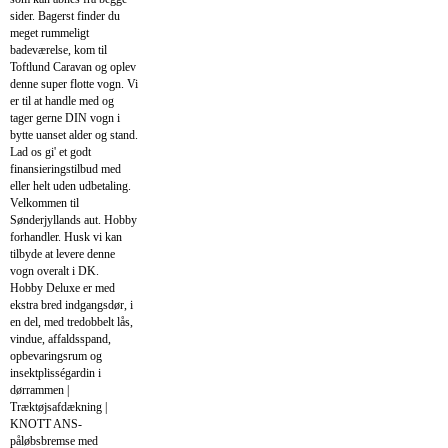
sider. Bagerst finder du
meget rummeligt
badeværelse, kom til
Toftlund Caravan og oplev
denne super flotte vogn. Vi
er til at handle med og
tager gerne DIN vogn i
bytte uanset alder og stand.
Lad os gi' et godt
finansieringstilbud med
eller helt uden udbetaling.
Velkommen til
Sønderjyllands aut. Hobby
forhandler. Husk vi kan
tilbyde at levere denne
vogn overalt i DK.
Hobby Deluxe er med
ekstra bred indgangsdør, i
en del, med tredobbelt lås,
vindue, affaldsspand,
opbevaringsrum og
insektplisségardin i
dørrammen |
Træktøjsafdækning |
KNOTT ANS-
påløbsbremse med