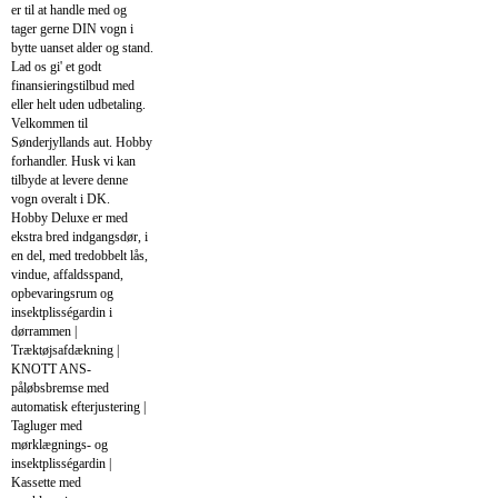
er til at handle med og
tager gerne DIN vogn i
bytte uanset alder og stand.
Lad os gi' et godt
finansieringstilbud med
eller helt uden udbetaling.
Velkommen til
Sønderjyllands aut. Hobby
forhandler. Husk vi kan
tilbyde at levere denne
vogn overalt i DK.
Hobby Deluxe er med
ekstra bred indgangsdør, i
en del, med tredobbelt lås,
vindue, affaldsspand,
opbevaringsrum og
insektplisségardin i
dørrammen |
Træktøjsafdækning |
KNOTT ANS-
påløbsbremse med
automatisk efterjustering |
Tagluger med
mørklægnings- og
insektplisségardin |
Kassette med