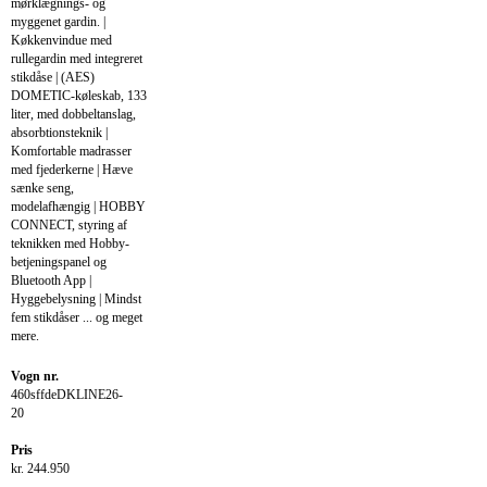
mørklægnings- og
myggenet gardin. |
Køkkenvindue med
rullegardin med integreret
stikdåse | (AES)
DOMETIC-køleskab, 133
liter, med dobbeltanslag,
absorbtionsteknik |
Komfortable madrasser
med fjederkerne | Hæve
sænke seng,
modelafhængig | HOBBY
CONNECT, styring af
teknikken med Hobby-
betjeningspanel og
Bluetooth App |
Hyggebelysning | Mindst
fem stikdåser ... og meget
mere.
Vogn nr.
460sffdeDKLINE26-
20
Pris
kr. 244.950