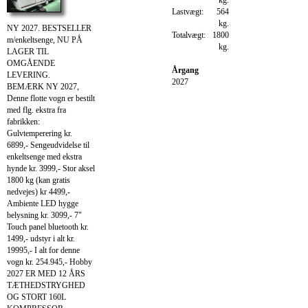
Lastvægt:
564
kg.
NY 2027. BESTSELLER
Totalvægt:
1800
m/enkeltsenge, NU PÅ
kg.
LAGER TIL
OMGÅENDE
Årgang
LEVERING.
2027
BEMÆRK NY 2027,
Denne flotte vogn er bestilt
med flg. ekstra fra
fabrikken:
Gulvtemperering kr.
6899,- Sengeudvidelse til
enkeltsenge med ekstra
hynde kr. 3999,- Stor aksel
1800 kg (kan gratis
nedvejes) kr 4499,-
Ambiente LED hygge
belysning kr. 3099,- 7"
Touch panel bluetooth kr.
1499,- udstyr i alt kr.
19995,- I alt for denne
vogn kr. 254.945,- Hobby
2027 ER MED 12 ÅRS
TÆTHEDSTRYGHED
OG STORT 160L