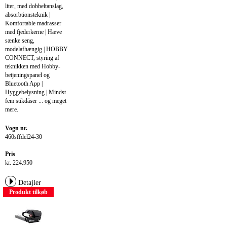
liter, med dobbeltanslag,
absorbtionsteknik |
Komfortable madrasser
med fjederkerne | Hæve
sænke seng,
modelafhængig | HOBBY
CONNECT, styring af
teknikken med Hobby-
betjeningspanel og
Bluetooth App |
Hyggebelysning | Mindst
fem stikdåser ... og meget
mere.
Vogn nr.
460sffdel24-30
Pris
kr. 224.950
Detajler
Produkt tilkøb