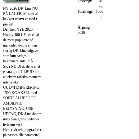
Lastvægt:
319
kg.
NY 2026 DK-Line NU
Totalvægt:
1500
PÅ LAGER. Masser af
kg.
lækkert udstyr er med i
prisen!
Årgang
Den helt NYE 2026
2026
Hobby 460 UFe er en af
de mest populære på
markedet, denne er i en
særlig DK-Line udgave
som kun sælges
begrænses antal, SÅ
SKYND DIG, dette er et
ekstra godt TILBUD inkl.
alt ekstra fabriks-monteret
udstyr eks:
GULVTEMPERERING,
1500 KG AKSEL med
SORTE ALUFÆLGE,
AMBIENTE
BELYSNING, USB
UDTAG, DK-Line dekor
mv. (Kan gratis nedvejes
hvis ønskes)
Her er virkelig opgraderet
på næsten alle parametre,