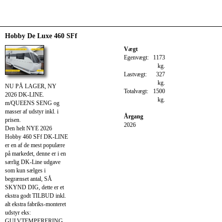
Hobby De Luxe 460 SFf
Vægt
Egenvægt:
1173
kg.
Lastvægt:
327
kg.
NU PÅ LAGER, NY
Totalvægt:
1500
2026 DK-LINE.
kg.
m/QUEENS SENG og
masser af udstyr inkl. i
Årgang
prisen.
2026
Den helt NYE 2026
Hobby 460 SFf DK-LINE
er en af de mest populære
på markedet, denne er i en
særlig DK-Line udgave
som kun sælges i
begrænset antal, SÅ
SKYND DIG, dette er et
ekstra godt TILBUD inkl.
alt ekstra fabriks-monteret
udstyr eks:
GULVTEMPERERING,