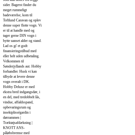
sider. Bagerst finder du
meget rummeligt
badeværelse, kom til
Toftlund Caravan og oplev
denne super flotte vogn. Vi
er til at handle med og
tager gerne DIN vogn i
bytte uanset alder og stand.
Lad os gi' et godt
finansieringstilbud med
eller helt uden udbetaling.
Velkommen til
Sønderjyllands aut. Hobby
forhandler. Husk vi kan
tilbyde at levere denne
vogn overalt i DK.
Hobby Deluxe er med
ekstra bred indgangsdør, i
en del, med tredobbelt lås,
vindue, affaldsspand,
opbevaringsrum og
insektplisségardin i
dørrammen |
Træktøjsafdækning |
KNOTT ANS-
påløbsbremse med