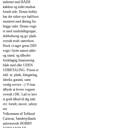
indrettet med BÅDE
køkken og toilet modsat
fortelt side. Denne hobby
har det sidste nye køl/frost
monteret med åbning fra
begge sider. Denne vogn
er med rundsiddegruppe,
dobbeltseng og go' plads
overalt trods størrelsen.
Husk vi tager gerne DIN
vogn i bytte uanset alder
og stand, og tilbyder
fordelagtig finansiering
både med eller UDEN
UDBETALING. Prisen er
inkl. nr. plade, klargøring,
fabriks-garanti, samt
venlig service :-) Vi kan
tilbyde at levere vognen
overalt i DK. Lad os lave
et godt tilbud til dig inkl.
evt. fortelt, mover, udstyr
mv.
Velkommen til Toftlund
Caravan, Sønderjyllands
autoriserede HOBBY