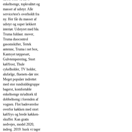
enkeltsenge, topkvalitet og
masser af udstyr. Alle
service/test's overholdt fra
ny. Her får du masser af
udstyr og super lækkert
interiør. Udstyret med bla.
Truma fuldaut. mover,
Truma duocontrol
gasomskifter, Tertek
antenne, Truma i net box,
Kantsyet tæppesæt,
Gulvtemperering, Stort
køl/frost, Thule
cykelholder, TV holder,
alufælge, fluenets-dør mv.
Meget populær indrettet
med stor rundsiddegruppe
bagerst, komfortable
enkeltsenge m/udtræk til
dobbeltseng i forenden af
vognen. Flot badeværelse
overfor køkken med stort
køl/frys og brede køkken-
skuffer. Kan gratis
nedvejes, model 2020,
indreg. 2019. husk vi tager