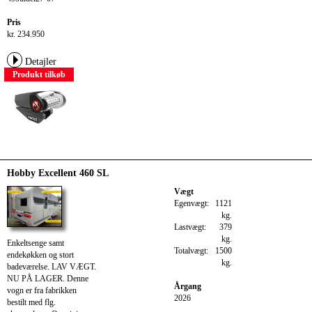
Pris
kr. 234.950
Detajler
Produkt tilkøb
Hobby Excellent 460 SL
Vægt
Egenvægt:
1121
kg.
Lastvægt:
379
kg.
Enkeltsenge samt
Totalvægt:
1500
endekøkken og stort
kg.
badeværelse. LAV VÆGT.
NU PÅ LAGER. Denne
Årgang
vogn er fra fabrikken
2026
bestilt med flg.