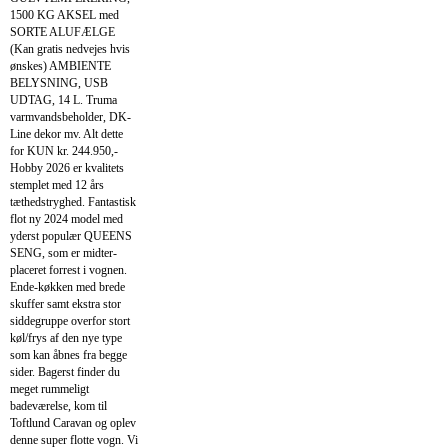
1500 KG AKSEL med
SORTE ALUFÆLGE
(Kan gratis nedvejes hvis
ønskes) AMBIENTE
BELYSNING, USB
UDTAG, 14 L. Truma
varmvandsbeholder, DK-
Line dekor mv. Alt dette
for KUN kr. 244.950,-
Hobby 2026 er kvalitets
stemplet med 12 års
tæthedstryghed. Fantastisk
flot ny 2024 model med
yderst populær QUEENS
SENG, som er midter-
placeret forrest i vognen.
Ende-køkken med brede
skuffer samt ekstra stor
siddegruppe overfor stort
køl/frys af den nye type
som kan åbnes fra begge
sider. Bagerst finder du
meget rummeligt
badeværelse, kom til
Toftlund Caravan og oplev
denne super flotte vogn. Vi