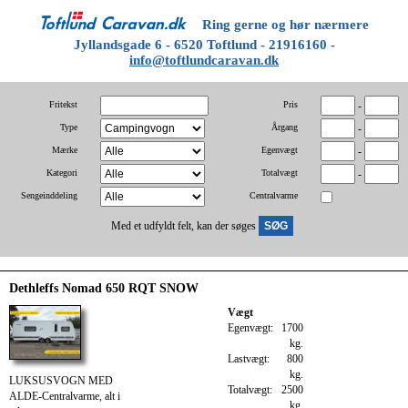
Ring gerne og hør nærmere
Jyllandsgade 6 - 6520 Toftlund - 21916160 -
info@toftlundcaravan.dk
Fritekst
Pris
-
Type
Årgang
-
Mærke
Egenvægt
-
Kategori
Totalvægt
-
Sengeinddeling
Centralvarme
Med et udfyldt felt, kan der søges
Dethleffs Nomad 650 RQT SNOW
Vægt
Egenvægt:
1700
kg.
Lastvægt:
800
kg.
LUKSUSVOGN MED
Totalvægt:
2500
ALDE-Centralvarme, alt i
kg.