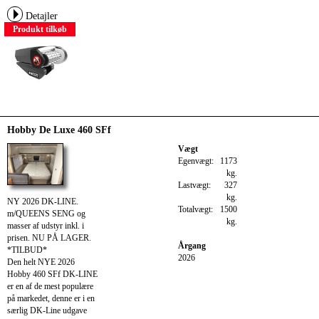
Detajler
Produkt tilkøb
Hobby De Luxe 460 SFf
Vægt
Egenvægt:
1173
kg.
Lastvægt:
327
kg.
NY 2026 DK-LINE.
Totalvægt:
1500
m/QUEENS SENG og
kg.
masser af udstyr inkl. i
prisen. NU PÅ LAGER.
Årgang
*TILBUD*
2026
Den helt NYE 2026
Hobby 460 SFf DK-LINE
er en af de mest populære
på markedet, denne er i en
særlig DK-Line udgave