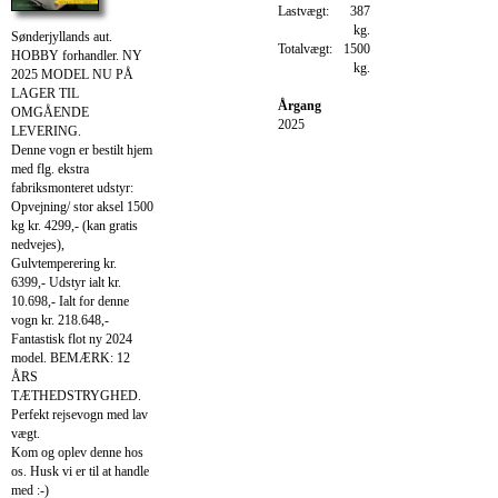
Lastvægt:
387
kg.
Sønderjyllands aut.
Totalvægt:
1500
HOBBY forhandler. NY
kg.
2025 MODEL NU PÅ
LAGER TIL
Årgang
OMGÅENDE
2025
LEVERING.
Denne vogn er bestilt hjem
med flg. ekstra
fabriksmonteret udstyr:
Opvejning/ stor aksel 1500
kg kr. 4299,- (kan gratis
nedvejes),
Gulvtemperering kr.
6399,- Udstyr ialt kr.
10.698,- Ialt for denne
vogn kr. 218.648,-
Fantastisk flot ny 2024
model. BEMÆRK: 12
ÅRS
TÆTHEDSTRYGHED.
Perfekt rejsevogn med lav
vægt.
Kom og oplev denne hos
os. Husk vi er til at handle
med :-)