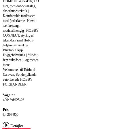
DOMETIC-køleskab, 133
liter, med dobbeltanslag,
absorbtionsteknik |
Komfortable madrasser
med fjederkerne | Hæve
sænke seng,
modelafhængig | HOBBY
CONNECT, styring af
teknikken med Hobby-
betjeningspanel og
Bluetooth App |
Hyggebelysning | Mindst
fem stikdåser ... og meget
mere.
Velkommen til Toftlund
Caravan, Sønderjyllands
autoriserede HOBBY
FORHANDLER.
Vogn nr.
400sfedel25-26
Pris
kr. 207.950
Detajler