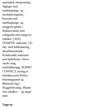
automatisk efterjustering |
Tagluger med
mørklægnings- og
insektplisségardin |
Kassette med
mørklægnings- og
myggenet gardin. |
Køkkenvindue med
rullegardin med integreret
stikdåse | (AES)
DOMETIC-køleskab, 133
liter, med dobbeltanslag,
absorbtionsteknik |
Komfortable madrasser
med fjederkerne | Hæve
sænke seng,
modelafhængig | HOBBY
CONNECT, styring af
teknikken med Hobby-
betjeningspanel og
Bluetooth App |
Hyggebelysning | Mindst
fem stikdåser ... og meget
mere.
Vogn nr.