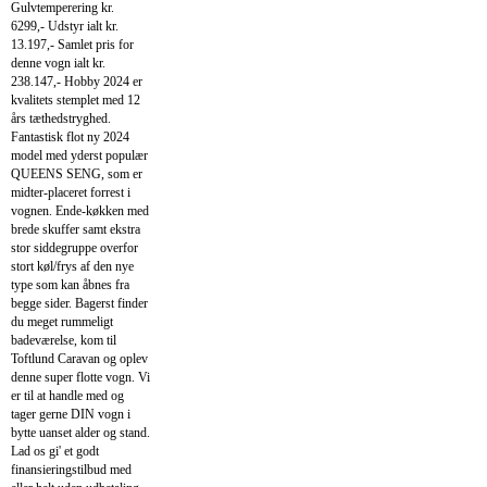
Gulvtemperering kr.
6299,- Udstyr ialt kr.
13.197,- Samlet pris for
denne vogn ialt kr.
238.147,- Hobby 2024 er
kvalitets stemplet med 12
års tæthedstryghed.
Fantastisk flot ny 2024
model med yderst populær
QUEENS SENG, som er
midter-placeret forrest i
vognen. Ende-køkken med
brede skuffer samt ekstra
stor siddegruppe overfor
stort køl/frys af den nye
type som kan åbnes fra
begge sider. Bagerst finder
du meget rummeligt
badeværelse, kom til
Toftlund Caravan og oplev
denne super flotte vogn. Vi
er til at handle med og
tager gerne DIN vogn i
bytte uanset alder og stand.
Lad os gi' et godt
finansieringstilbud med