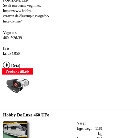
FORHANDLER.
Se alt om denne vogn her:
https://www.hobby-
caravan.de/dk/campingvogn/de-
luxe-dk-line/
Vogn nr.
460ufe26-39
Pris
kr. 234.950
Detajler
Produkt tilkøb
Hobby De Luxe 460 UFe
Vægt
Egenvægt:
1181
kg.