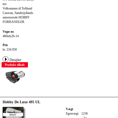
mv.
Velkommen til Toftlund
Caravan, Sønderjyllands
autoriserede HOBBY
FORHANDLER.
Vogn nr.
460ufe26-14
Pris
kr. 234.950
Detajler
Produkt tilkøb
Hobby De Luxe 495 UL
Vægt
Egenvægt:
1236
kg.