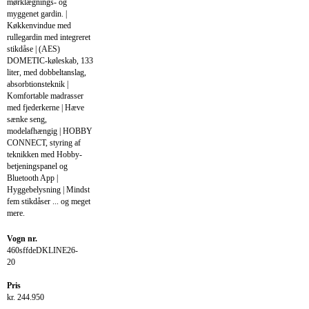
mørklægnings- og
myggenet gardin. |
Køkkenvindue med
rullegardin med integreret
stikdåse | (AES)
DOMETIC-køleskab, 133
liter, med dobbeltanslag,
absorbtionsteknik |
Komfortable madrasser
med fjederkerne | Hæve
sænke seng,
modelafhængig | HOBBY
CONNECT, styring af
teknikken med Hobby-
betjeningspanel og
Bluetooth App |
Hyggebelysning | Mindst
fem stikdåser ... og meget
mere.
Vogn nr.
460sffdeDKLINE26-
20
Pris
kr. 244.950