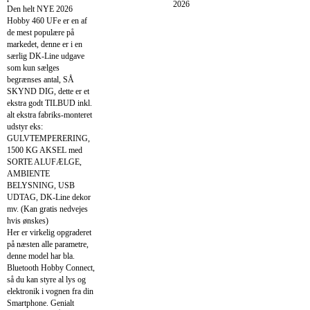
2026
Den helt NYE 2026
Hobby 460 UFe er en af
de mest populære på
markedet, denne er i en
særlig DK-Line udgave
som kun sælges
begrænses antal, SÅ
SKYND DIG, dette er et
ekstra godt TILBUD inkl.
alt ekstra fabriks-monteret
udstyr eks:
GULVTEMPERERING,
1500 KG AKSEL med
SORTE ALUFÆLGE,
AMBIENTE
BELYSNING, USB
UDTAG, DK-Line dekor
mv. (Kan gratis nedvejes
hvis ønskes)
Her er virkelig opgraderet
på næsten alle parametre,
denne model har bla.
Bluetooth Hobby Connect,
så du kan styre al lys og
elektronik i vognen fra din
Smartphone. Genialt