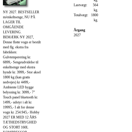
Lastvægt:
564
kg.
NY 2027. BESTSELLER
Totalvægt:
1800
m/enkeltsenge, NU PÅ
kg.
LAGER TIL
OMGÅENDE
Årgang
LEVERING.
2027
BEMÆRK NY 2027,
Denne flotte vogn er bestilt
med flg. ekstra fra
fabrikken:
Gulvtemperering kr.
6899,- Sengeudvidelse til
enkeltsenge med ekstra
hynde kr. 3999,- Stor aksel
1800 kg (kan gratis
nedvejes) kr 4499,-
Ambiente LED hygge
belysning kr. 3099,- 7"
Touch panel bluetooth kr.
1499,- udstyr i alt kr.
19995,- I alt for denne
vogn kr. 254.945,- Hobby
2027 ER MED 12 ÅRS
TÆTHEDSTRYGHED
OG STORT 160L