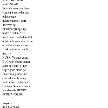
KOMPRESSOR-
KØLESKAB.
En af de mest populære
vogne på markedet med
enkeltsenge
m/lameludtræk, stort
køl/frost og
rundsiddegruppe lige
under 5 meter. 2027
modellen er fantastisk flot
udført ude som inde. Kom
og oplev denne hos os.
Husk vi er til at handle
med :-)
HUSK: Vi tager gerne
DIN vogn i bytte uanset
alder og stand. Vi har
super gode tilbud på
finansiering, både med
eller uden udbetaling.
Velkommen til Toftlund
Caravan, Sønderjyllands
autoriserede HOBBY
FORHANDLER.
Vogn nr.
495uldel27-07