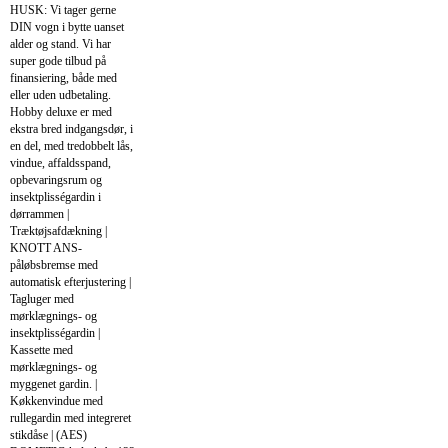
HUSK: Vi tager gerne
DIN vogn i bytte uanset
alder og stand. Vi har
super gode tilbud på
finansiering, både med
eller uden udbetaling.
Hobby deluxe er med
ekstra bred indgangsdør, i
en del, med tredobbelt lås,
vindue, affaldsspand,
opbevaringsrum og
insektplisségardin i
dørrammen |
Træktøjsafdækning |
KNOTT ANS-
påløbsbremse med
automatisk efterjustering |
Tagluger med
mørklægnings- og
insektplisségardin |
Kassette med
mørklægnings- og
myggenet gardin. |
Køkkenvindue med
rullegardin med integreret
stikdåse | (AES)