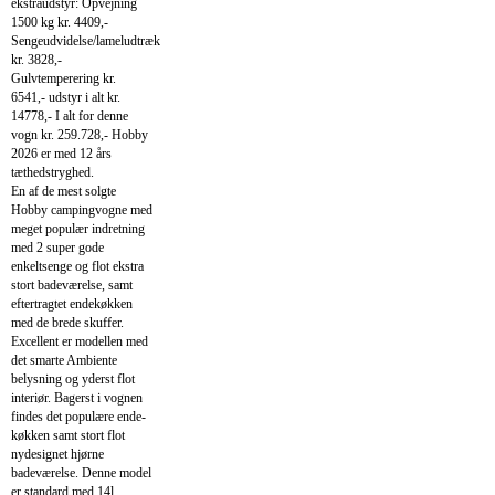
ekstraudstyr: Opvejning
1500 kg kr. 4409,-
Sengeudvidelse/lameludtræk
kr. 3828,-
Gulvtemperering kr.
6541,- udstyr i alt kr.
14778,- I alt for denne
vogn kr. 259.728,- Hobby
2026 er med 12 års
tæthedstryghed.
En af de mest solgte
Hobby campingvogne med
meget populær indretning
med 2 super gode
enkeltsenge og flot ekstra
stort badeværelse, samt
eftertragtet endekøkken
med de brede skuffer.
Excellent er modellen med
det smarte Ambiente
belysning og yderst flot
interiør. Bagerst i vognen
findes det populære ende-
køkken samt stort flot
nydesignet hjørne
badeværelse. Denne model
er standard med 14l