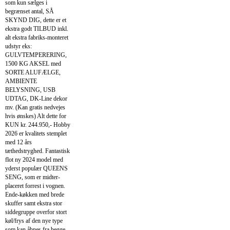
som kun sælges i
begrænset antal, SÅ
SKYND DIG, dette er et
ekstra godt TILBUD inkl.
alt ekstra fabriks-monteret
udstyr eks:
GULVTEMPERERING,
1500 KG AKSEL med
SORTE ALUFÆLGE,
AMBIENTE
BELYSNING, USB
UDTAG, DK-Line dekor
mv. (Kan gratis nedvejes
hvis ønskes) Alt dette for
KUN kr. 244.950,- Hobby
2026 er kvalitets stemplet
med 12 års
tæthedstryghed. Fantastisk
flot ny 2024 model med
yderst populær QUEENS
SENG, som er midter-
placeret forrest i vognen.
Ende-køkken med brede
skuffer samt ekstra stor
siddegruppe overfor stort
køl/frys af den nye type
som kan åbnes fra begge