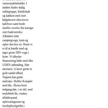
varmvandsbeholder. I
midten findes dejlig
siddegruppe, klædeskab
og køkken med stort
højtplaceret slim-tower
køl/frost samt brede
skuffer overfor flot kæmpe
stort badeværelse.
Alletiders lette
campingvogn, kom og
oplev den hos os. Husk vi
er til at handle med og
tager gerne DIN vogn i
bytte. Vi tilbyder
finansiering både med eller
UDEN udbetaling. Hør
nærmere, vi laver gerne et
godt samlet tilbud.
Vognen kan gratis
nedvejes. Hobby Komplet
med bla.: Ekstra bred
indgangsdør, i en del, med
tredobbelt lås, vindue,
affaldsspand,
opbevaringsrum og
insektplisségardin i