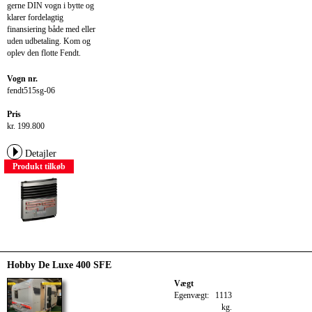
gerne DIN vogn i bytte og
klarer fordelagtig
finansiering både med eller
uden udbetaling. Kom og
oplev den flotte Fendt.
Vogn nr.
fendt515sg-06
Pris
kr. 199.800
Detajler
Produkt tilkøb
Hobby De Luxe 400 SFE
Vægt
Egenvægt:
1113
kg.