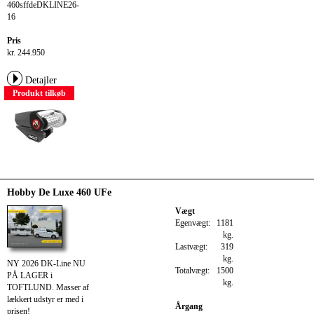
460sffdeDKLINE26-
16
Pris
kr. 244.950
Detajler
Produkt tilkøb
Hobby De Luxe 460 UFe
Vægt
Egenvægt:
1181
kg.
Lastvægt:
319
kg.
NY 2026 DK-Line NU
Totalvægt:
1500
PÅ LAGER i
kg.
TOFTLUND. Masser af
lækkert udstyr er med i
Årgang
prisen!