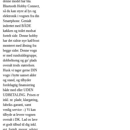
denne model har bla.
Bluetooth Hobby Connect,
så du kan styre al lys og
elektronik i vognen fra din
Smartphone. Genialt
indrettet med BÅDE
køkken og toilet modsat
fortelt side. Denne hobby
har det sidste nye køl/frost
monteret med åbning fra
begge sider. Denne vogn
er med rundsiddegruppe,
dobbeltseng og go' plads
overalt trods størrelsen.
Husk vi tager gerne DIN
vogn i bytte uanset alder
og stand, og tilbyder
fordelagtig finansiering
både med eller UDEN
UDBETALING. Prisen er
inkl. nr. plade, klargøring,
fabriks-garanti, samt
venlig service :-) Vi kan
tilbyde at levere vognen
overalt i DK. Lad os lave
et godt tilbud til dig inkl.
evt. fortelt, mover, udstyr