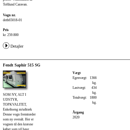
Toftlund Caravan.
Vogn nr.
deth65018-01
Pris
kr. 259.800
Detajler
Fendt Saphir 515 SG
Vægt
Egenvægt:
1366
kg.
Lastvægt:
434
kg.
SOM NY, ALT I
Totalvægt:
1800
UDSTYR,
kg.
TOPKVALITET,
Enkeltseng m/udtræk
Årgang
Denne vogn fremtræder
2020
som ny overalt. Her er
vognen til den kræsne
køber som vil have