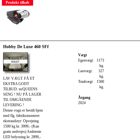
Produkt tilkøb
Hobby De Luxe 460 SFf
Vægt
Egenvægt:
1173
kg.
Lastvægt:
327
kg.
LAV VÆGT. FÅ ET
Totalvægt:
1500
EKSTRA GODT
kg.
TILBUD. m/QUEENS
SENG ! NU PÅ LAGER
Årgang
TIL OMGÅENDE
2024
LEVERING !
Denne vogn er bestilt hjem
med flg. fabriksmonteret
ekstraudstyr: Opvejning
1500 kg kr. 3999,- (Kan
gratis nedvejes) Ambiente
LED belysning kr. 2899,-