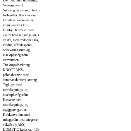
eller helt uden udbetaling.
Velkommen til
Sønderjyllands aut. Hobby
forhandler. Husk vi kan
tilbyde at levere denne
vogn overalt i DK.
Hobby Deluxe er med
ekstra bred indgangsdør, i
en del, med tredobbelt lås,
vindue, affaldsspand,
opbevaringsrum og
insektplisségardin i
dørrammen |
Træktøjsafdækning |
KNOTT ANS-
påløbsbremse med
automatisk efterjustering |
Tagluger med
mørklægnings- og
insektplisségardin |
Kassette med
mørklægnings- og
myggenet gardin. |
Køkkenvindue med
rullegardin med integreret
stikdåse | (AES)
DOMETIC-køleskab, 133