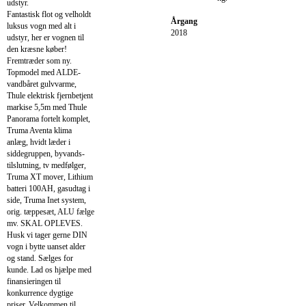
udstyr.
Fantastisk flot og velholdt
Årgang
luksus vogn med alt i
2018
udstyr, her er vognen til
den kræsne køber!
Fremtræder som ny.
Topmodel med ALDE-
vandbåret gulvvarme,
Thule elektrisk fjernbetjent
markise 5,5m med Thule
Panorama fortelt komplet,
Truma Aventa klima
anlæg, hvidt læder i
siddegruppen, byvands-
tilslutning, tv medfølger,
Truma XT mover, Lithium
batteri 100AH, gasudtag i
side, Truma Inet system,
orig. tæppesæt, ALU fælge
mv. SKAL OPLEVES.
Husk vi tager gerne DIN
vogn i bytte uanset alder
og stand. Sælges for
kunde. Lad os hjælpe med
finansieringen til
konkurrence dygtige
priser. Velkommen til