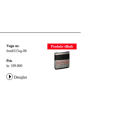
Vogn nr.
Produkt tilkøb
fendt515sg-06
Pris
kr. 199.800
Detajler