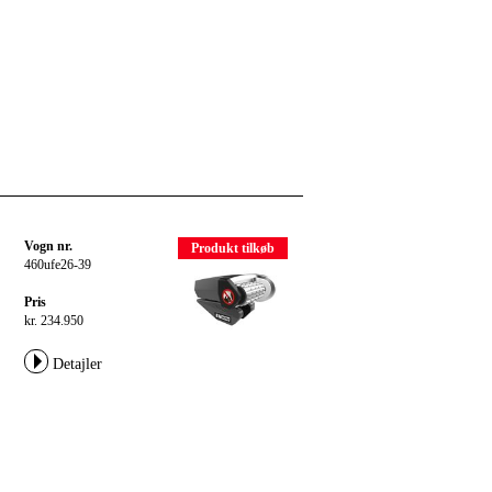
Vogn nr.
Produkt tilkøb
460ufe26-39
Pris
kr. 234.950
Detajler