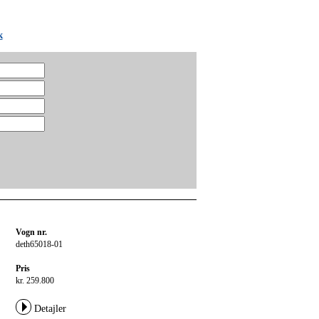
k
Vogn nr.
deth65018-01
Pris
kr. 259.800
Detajler