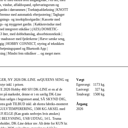
e er med ekstra bred indgangsdør, i en del, med
ås, vindue, affaldsspand, opbevaringsrum og
égardin i dørrammen | Træktøjsafdækning | KNOTT
remse med automatisk efterjustering | Tagluger
nings- og insektplisségardin | Kassette med
s- og myggenet gardin. | Køkkenvindue med
 med integreret stikdåse | (AES) DOMETIC-
3 liter, med dobbeltanslag, absorbtionsteknik |
 madrasser med fjederkerne | Hæve sænke seng,
gig | HOBBY CONNECT, styring af teknikken
etjeningspanel og Bluetooth App |
ng | Mindst fem stikdåser ... og meget mere.
ER, NY 2026 DK-LINE. m/QUEENS SENG og
Vægt
tyr inkl. i prisen.
Egenvægt:
1173 kg.
YE 2026 Hobby 460 SFf DK-LINE er en af de
Lastvægt:
327 kg.
re på markedet, denne er i en særlig DK-Line
Totalvægt:
1500 kg.
 kun sælges i begrænset antal, SÅ SKYND DIG,
ekstra godt TILBUD inkl. alt ekstra fabriks-monteret
Årgang
s: GULVTEMPERERING, 1500 KG AKSEL med
2026
ÆLGE (Kan gratis nedvejes hvis ønskes)
BELYSNING, USB UDTAG, 14 L. Truma
holder, DK-Line dekor mv. Alt dette for KUN kr.