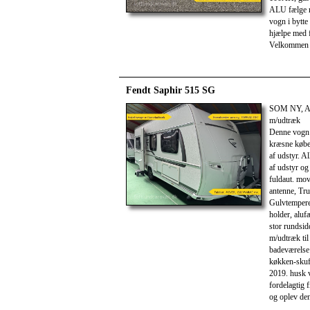
ALU fælge 
vogn i bytte
hjælpe med f
Velkommen t
Fendt Saphir 515 SG
SOM NY, A
m/udtræk
Denne vogn 
kræsne køber
af udstyr. Al
af udstyr og
fuldaut. mov
antenne, Tru
Gulvtemperer
holder, aluf
stor rundsid
m/udtræk til
badeværelse 
køkken-skuff
2019. husk v
fordelagtig 
og oplev den