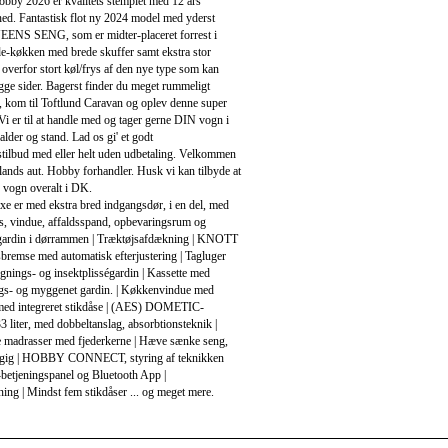
bby 2026 er kvalitets stemplet med 12 års
ed. Fantastisk flot ny 2024 model med yderst
ENS SENG, som er midter-placeret forrest i
e-køkken med brede skuffer samt ekstra stor
overfor stort køl/frys af den nye type som kan
gge sider. Bagerst finder du meget rummeligt
, kom til Toftlund Caravan og oplev denne super
 Vi er til at handle med og tager gerne DIN vogn i
alder og stand. Lad os gi' et godt
stilbud med eller helt uden udbetaling. Velkommen
llands aut. Hobby forhandler. Husk vi kan tilbyde at
 vogn overalt i DK.
e er med ekstra bred indgangsdør, i en del, med
ås, vindue, affaldsspand, opbevaringsrum og
égardin i dørrammen | Træktøjsafdækning | KNOTT
remse med automatisk efterjustering | Tagluger
nings- og insektplisségardin | Kassette med
s- og myggenet gardin. | Køkkenvindue med
 med integreret stikdåse | (AES) DOMETIC-
3 liter, med dobbeltanslag, absorbtionsteknik |
 madrasser med fjederkerne | Hæve sænke seng,
gig | HOBBY CONNECT, styring af teknikken
etjeningspanel og Bluetooth App |
ng | Mindst fem stikdåser ... og meget mere.