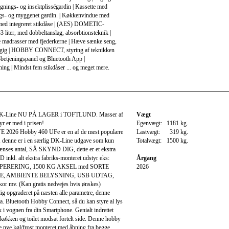
nings- og insektplisségardin | Kassette med
s- og myggenet gardin. | Køkkenvindue med
 med integreret stikdåse | (AES) DOMETIC-
3 liter, med dobbeltanslag, absorbtionsteknik |
 madrasser med fjederkerne | Hæve sænke seng,
gig | HOBBY CONNECT, styring af teknikken
etjeningspanel og Bluetooth App |
ng | Mindst fem stikdåser ... og meget mere.
K-Line NU PÅ LAGER i TOFTLUND. Masser af
Vægt
yr er med i prisen!
Egenvægt:
1181 kg.
E 2026 Hobby 460 UFe er en af de mest populære
Lastvægt:
319 kg.
, denne er i en særlig DK-Line udgave som kun
Totalvægt:
1500 kg.
ænses antal, SÅ SKYND DIG, dette er et ekstra
inkl. alt ekstra fabriks-monteret udstyr eks:
Årgang
ERERING, 1500 KG AKSEL med SORTE
2026
, AMBIENTE BELYSNING, USB UDTAG,
or mv. (Kan gratis nedvejes hvis ønskes)
lig opgraderet på næsten alle parametre, denne
a. Bluetooth Hobby Connect, så du kan styre al lys
k i vognen fra din Smartphone. Genialt indrettet
kken og toilet modsat fortelt side. Denne hobby
te nye køl/frost monteret med åbning fra begge