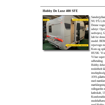
Hobby De Luxe 400 SFE
Sønderjyll
NU PÅ LA
Denne vogn e
udstyr: Opve
nedvejes), G
Ialt for den
model. BE
rejsevogn m
Kom og oplev
HUSK: Vi tag
Vi har super
udbetaling.
Hobby deluxe
tredobbelt l
insektpliss
ANS-påløbsb
med mørklæg
mørklægning
rullegardin
køleskab, 13
Komfortable
modelafhæn
med Hobby-b