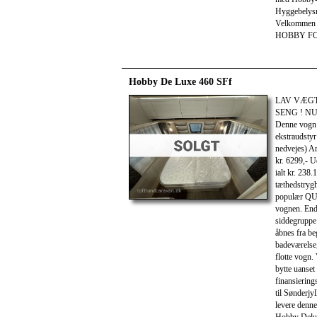
Hyggebelysni
Velkommen t
HOBBY F
Hobby De Luxe 460 SFf
LAV VÆGT
SENG ! N
Denne vogn e
ekstraudstyr
nedvejes) A
kr. 6299,- U
ialt kr. 238
tæthedstrygh
populær QUE
vognen. End
siddegruppe 
åbnes fra be
badeværelse
flotte vogn.
bytte uanset 
finansiering
til Sønderjy
levere denne