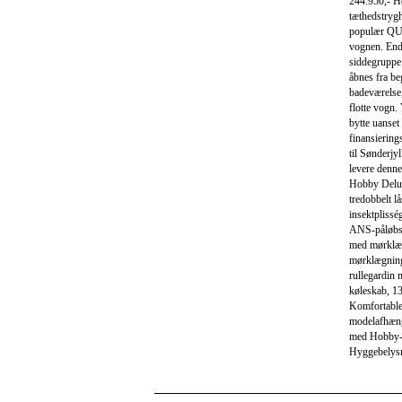
244.950,- Ho
tæthedstrygh
populær QUE
vognen. End
siddegruppe 
åbnes fra be
badeværelse
flotte vogn.
bytte uanset 
finansiering
til Sønderjy
levere denne
Hobby Delux
tredobbelt l
insektpliss
ANS-påløbsb
med mørklæg
mørklægning
rullegardin
køleskab, 13
Komfortable
modelafhæn
med Hobby-b
Hyggebelysni