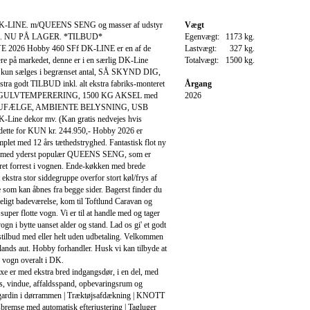
-LINE. m/QUEENS SENG og masser af udstyr
Vægt
isen. NU PÅ LAGER. *TILBUD*
Egenvægt:
1173 kg.
YE 2026 Hobby 460 SFf DK-LINE er en af de
Lastvægt:
327 kg.
re på markedet, denne er i en særlig DK-Line
Totalvægt:
1500 kg.
 kun sælges i begrænset antal, SÅ SKYND DIG,
ekstra godt TILBUD inkl. alt ekstra fabriks-monteret
Årgang
s: GULVTEMPERERING, 1500 KG AKSEL med
2026
UFÆLGE, AMBIENTE BELYSNING, USB
ine dekor mv. (Kan gratis nedvejes hvis
 dette for KUN kr. 244.950,- Hobby 2026 er
emplet med 12 års tæthedstryghed. Fantastisk flot ny
 med yderst populær QUEENS SENG, som er
ret forrest i vognen. Ende-køkken med brede
 ekstra stor siddegruppe overfor stort køl/frys af
 som kan åbnes fra begge sider. Bagerst finder du
ligt badeværelse, kom til Toftlund Caravan og
super flotte vogn. Vi er til at handle med og tager
gn i bytte uanset alder og stand. Lad os gi' et godt
stilbud med eller helt uden udbetaling. Velkommen
llands aut. Hobby forhandler. Husk vi kan tilbyde at
 vogn overalt i DK.
e er med ekstra bred indgangsdør, i en del, med
ås, vindue, affaldsspand, opbevaringsrum og
égardin i dørrammen | Træktøjsafdækning | KNOTT
remse med automatisk efterjustering | Tagluger