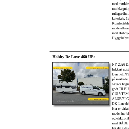
med mørklæg
mørklægning
rullegardin
køleskab, 13
Komfortable
modelafhæn
med Hobby-b
Hyggebelysni
Hobby De Luxe 460 UFe
NY 2026 D
lækkert udst
Den helt NY
på markedet
sælges begr
godt TILBUD 
GULVTEMP
ALUFÆLGE
DK-Line dek
Her er virke
model har bl
og elektroni
med BÅDE kø
har det sids