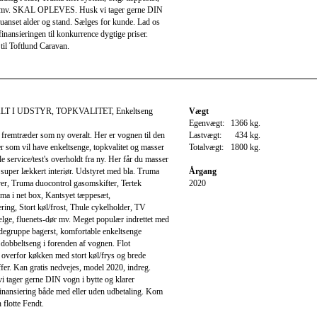
mv. SKAL OPLEVES. Husk vi tager gerne DIN
 uanset alder og stand. Sælges for kunde. Lad os
inansieringen til konkurrence dygtige priser.
il Toftlund Caravan.
LT I UDSTYR, TOPKVALITET, Enkeltseng
Vægt
Egenvægt:
1366 kg.
fremtræder som ny overalt. Her er vognen til den
Lastvægt:
434 kg.
 som vil have enkeltsenge, topkvalitet og masser
Totalvægt:
1800 kg.
le service/test's overholdt fra ny. Her får du masser
 super lækkert interiør. Udstyret med bla. Truma
Årgang
er, Truma duocontrol gasomskifter, Tertek
2020
ma i net box, Kantsyet tæppesæt,
ing, Stort køl/frost, Thule cykelholder, TV
ælge, fluenets-dør mv. Meget populær indrettet med
degruppe bagerst, komfortable enkeltsenge
 dobbeltseng i forenden af vognen. Flot
overfor køkken med stort køl/frys og brede
er. Kan gratis nedvejes, model 2020, indreg.
i tager gerne DIN vogn i bytte og klarer
finansiering både med eller uden udbetaling. Kom
 flotte Fendt.