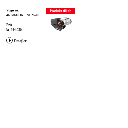
Vogn nr.
Produkt tilkøb
460sffdeDKLINE26-16
Pris
kr. 244.950
Detajler