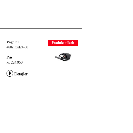
Vogn nr.
Produkt tilkøb
460sffdel24-30
Pris
kr. 224.950
Detajler