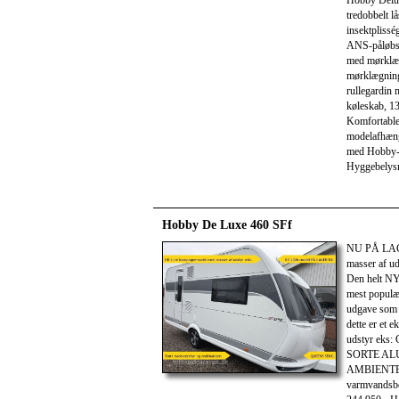
Hobby Delux
tredobbelt l
insektpliss
ANS-påløbsb
med mørklæg
mørklægning
rullegardin
køleskab, 13
Komfortable
modelafhæn
med Hobby-b
Hyggebelysni
Hobby De Luxe 460 SFf
NU PÅ LAG
masser af uds
Den helt N
mest populæ
udgave som
dette er et 
udstyr ek
SORTE ALUF
AMBIENTE 
varmvandsbe