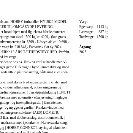
ands aut. HOBBY forhandler. NY 2025 MODEL
Vægt
GER TIL OMGÅENDE LEVERING.
Egenvægt:
1113 kg.
r bestilt hjem med flg. ekstra fabriksmonteret
Lastvægt:
387 kg.
jning/ stor aksel 1500 kg kr. 4299,- (kan gratis
Totalvægt:
1500 kg.
ulvtemperering kr. 6399,- Udstyr ialt kr. 10.698,-
ne vogn kr. 218.648,- Fantastisk flot ny 2024
Årgang
MÆRK: 12 ÅRS TÆTHEDSTRYGHED. Perfekt
2025
ed lav vægt.
 denne hos os. Husk vi er til at handle med :-)
er gerne DIN vogn i bytte uanset alder og stand.
 gode tilbud på finansiering, både med eller uden
 er med ekstra bred indgangsdør, i en del, med
ås, vindue, affaldsspand, opbevaringsrum og
égardin i dørrammen | Træktøjsafdækning | KNOTT
remse med automatisk efterjustering | Tagluger
nings- og insektplisségardin | Kassette med
s- og myggenet gardin. | Køkkenvindue med
 med integreret stikdåse | (AES) DOMETIC-
3 liter, med dobbeltanslag, absorbtionsteknik |
 madrasser med fjederkerne | Hæve sænke seng,
gig | HOBBY CONNECT, styring af teknikken
etjeningspanel og Bluetooth App |