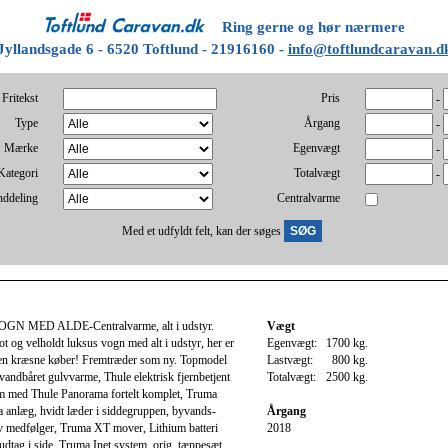
Ring gerne og hør nærmere
Jyllandsgade 6 - 6520 Toftlund - 21916160 -
info@toftlundcaravan.d
Fritekst
Pris
-
Type
Årgang
-
Mærke
Egenvægt
-
Kategori
Totalvægt
-
nddeling
Centralvarme
Med et udfyldt felt, kan der søges
 MED ALDE-Centralvarme, alt i udstyr.
Vægt
lot og velholdt luksus vogn med alt i udstyr, her er
Egenvægt:
1700 kg.
den kræsne køber! Fremtræder som ny. Topmodel
Lastvægt:
800 kg.
ndbåret gulvvarme, Thule elektrisk fjernbetjent
Totalvægt:
2500 kg.
m med Thule Panorama fortelt komplet, Truma
 anlæg, hvidt læder i siddegruppen, byvands-
Årgang
 tv medfølger, Truma XT mover, Lithium batteri
2018
tag i side, Truma Inet system, orig. tæppesæt,