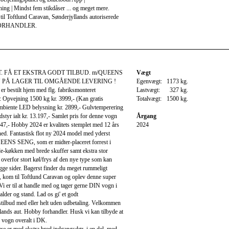
ng | Mindst fem stikdåser ... og meget mere.
il Toftlund Caravan, Sønderjyllands autoriserede
ORHANDLER.
. FÅ ET EKSTRA GODT TILBUD. m/QUEENS
Vægt
U PÅ LAGER TIL OMGÅENDE LEVERING !
Egenvægt:
1173 kg.
r bestilt hjem med flg. fabriksmonteret
Lastvægt:
327 kg.
: Opvejning 1500 kg kr. 3999,- (Kan gratis
Totalvægt:
1500 kg.
mbiente LED belysning kr. 2899,- Gulvtemperering
dstyr ialt kr. 13.197,- Samlet pris for denne vogn
Årgang
.147,- Hobby 2024 er kvalitets stemplet med 12 års
2024
ed. Fantastisk flot ny 2024 model med yderst
ENS SENG, som er midter-placeret forrest i
e-køkken med brede skuffer samt ekstra stor
overfor stort køl/frys af den nye type som kan
gge sider. Bagerst finder du meget rummeligt
, kom til Toftlund Caravan og oplev denne super
 Vi er til at handle med og tager gerne DIN vogn i
alder og stand. Lad os gi' et godt
stilbud med eller helt uden udbetaling. Velkommen
llands aut. Hobby forhandler. Husk vi kan tilbyde at
 vogn overalt i DK.