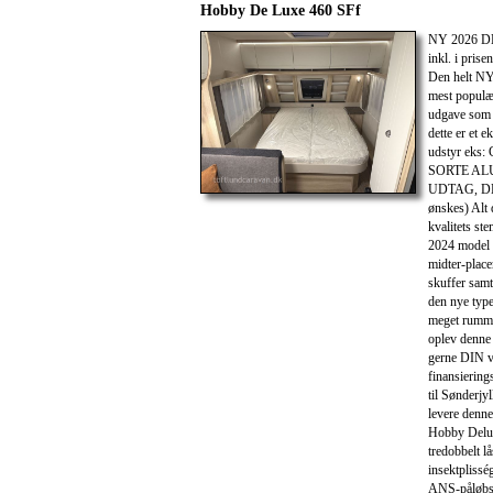
Hobby De Luxe 460 SFf
NY 2026 DK
inkl. i pr
Den helt N
mest populæ
udgave som
dette er et 
udstyr ek
SORTE AL
UDTAG, DK-L
ønskes) Alt
kvalitets st
2024 model
midter-place
skuffer samt
den nye type
meget rumme
oplev denne 
gerne DIN vo
finansiering
til Sønderjy
levere denne
Hobby Delux
tredobbelt l
insektpliss
ANS-påløbsb