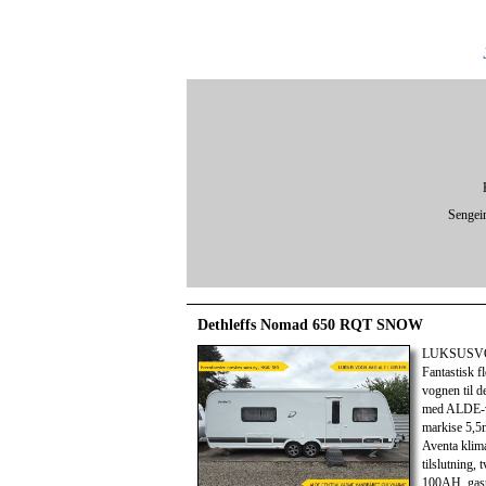
Sengei
Dethleffs Nomad 650 RQT SNOW
LUKSUSVOGN
Fantastisk f
vognen til 
med ALDE-va
markise 5,5
Aventa klima
tilslutning,
100AH, gasud