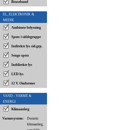
Brusebund
EL, ELEKTRONIK &
MEDIE
Ambiente belysning
Spots i siddegruppe
Indirekte lys sid.grp.
Senge-spots
Inddirekte lys
LED lys
12 V. Omformer
VAND - VARME &
ENERGI
Klimaanlæg
Varmesystem:
Dometic
klimaanlæg,