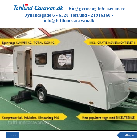
Ring gerne og hør nærmere
Jyllandsgade 6 - 6520 Toftlund - 21916160 -
info@toftlundcaravan.dk
Print
Tilbage