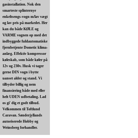
gasinstallation. Nok den
smarteste splinternye
enkeltsengs-vogn m/lav vægt
og lav pris på markedet. Her
kan du både KØLE og
VARME vognen op med det
indbyggede fuldautomatiske
fjernbetjente Dometic klima-
anlæg. Effektiv kompressor
køleskab, som både køler på
12v og 230v. Husk vi tager
gerne DIN vogn i bytte
uanset alder og stand. Vi
tilbyder billig og nem
finansiering både med eller
helt UDEN udbetaling. Lad
os gi' dig et godt tilbud.
Velkommen til Toftlund
Caravan. Sønderjyllands
autoriserede Hobby og
Weinsberg forhandler.