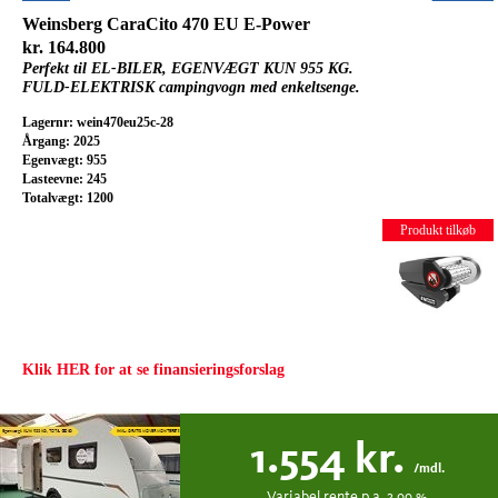
Weinsberg CaraCito 470 EU E-Power
kr. 164.800
Perfekt til EL-BILER, EGENVÆGT KUN 955 KG.
FULD-ELEKTRISK campingvogn med enkeltsenge.
Lagernr: wein470eu25c-28
Årgang: 2025
Egenvægt: 955
Lasteevne: 245
Totalvægt: 1200
Produkt tilkøb
Klik HER for at se finansieringsforslag
1.554
kr.
/mdl.
Variabel
rente p.a.
3.99
%