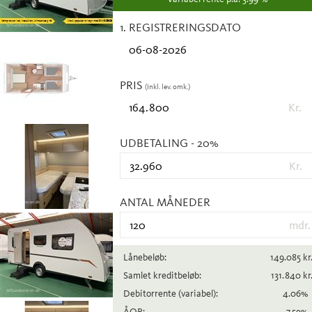
1. REGISTRERINGSDATO
PRIS
(Inkl. lev. omk.)
Kr.
UDBETALING
- 20%
Kr.
ANTAL MÅNEDER
mdr.
Lånebeløb:
149.085
kr
Samlet kreditbeløb:
131.840
kr
Debitorrente
(variabel)
:
4.06
%
ÅOP:
7.59
%