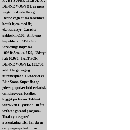
FÅ ET SUPER TILBUD PÅ
DENNE VOGN !! Den mest
solgte med enkeltsenge.
Denne vogn er fra fabrikken
bestilt hjem med flg.
ekstraudstyr: Caracito
pakke kr. 6160,- Ambiente
lyspakke kr. 2350,- Stor
serviceluge højre for
100*40,5cm kr. 2420,- Udstyr
i alt 10.930,- IALT FOR
DENNE VOGN kr. 175.730,-
inkl. klargøring og
nummerplade. Hyndestof er
Blue Stone. Super flot og
yderst populær fuld elektrisk
campingvogn. Kvalitet
bygget på Knaus/Tabbert
fabrikken i Tyskland. 10 års
tætheds garanti program.
Total ny-designet/
nytænkning. Her har du en
campingvogn helt uden