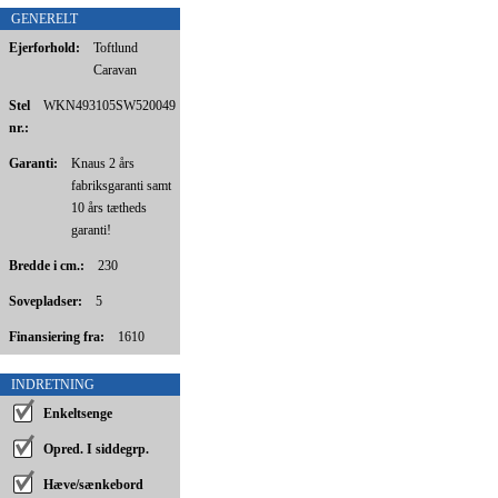
GENERELT
Ejerforhold:
Toftlund
Caravan
Stel
WKN493105SW520049
nr.:
Garanti:
Knaus 2 års
fabriksgaranti samt
10 års tætheds
garanti!
Bredde i cm.:
230
Sovepladser:
5
Finansiering fra:
1610
INDRETNING
Enkeltsenge
Opred. I siddegrp.
Hæve/sænkebord