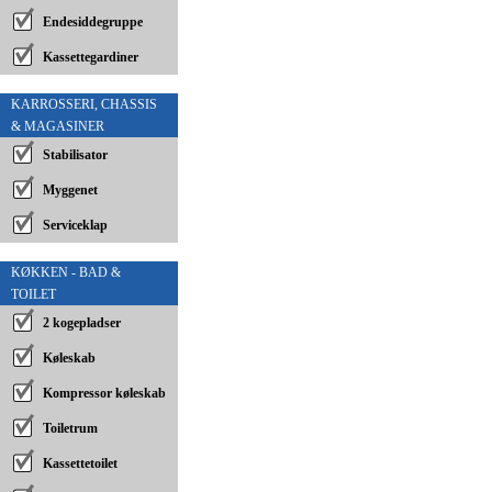
Endesiddegruppe
Kassettegardiner
KARROSSERI, CHASSIS
& MAGASINER
Stabilisator
Myggenet
Serviceklap
KØKKEN - BAD &
TOILET
2 kogepladser
Køleskab
Kompressor køleskab
Toiletrum
Kassettetoilet